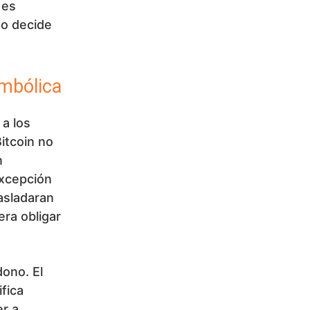
 es
no decide
imbólica
 a los
Bitcoin no
n
excepción
asladaran
era obligar
dono. El
fica
r a