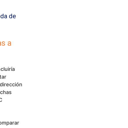
ida de
as a
cluiría
tar
dirección
ichas
C
comparar