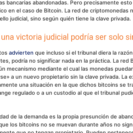
as bancarias abandonadas. Pero precisamente esto
co en el caso de Bitcoin. La red de criptomonedas 
llo judicial, sino según quién tiene la clave privada.
 una victoria judicial podría ser solo s
tos
advierten
que incluso si el tribunal diera la razón
s, podría no significar nada en la práctica. La red 
gún mecanismo mediante el cual las monedas pueda
rse» a un nuevo propietario sin la clave privada. La 
amente una situación en la que dichos bitcoins se tr
nge regulado o a un custodio al que el tribunal pudi
idad de la demanda es la propia presunción de aban
ue los bitcoins no se muevan durante años no signi
mente que no tengan propietario. Pueden pertenece