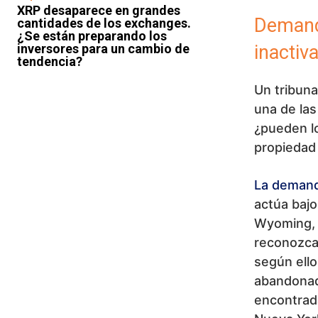
XRP desaparece en grandes
Demanda
cantidades de los exchanges.
¿Se están preparando los
inversores para un cambio de
inactiv
tendencia?
Un tribun
una de la
¿pueden lo
propiedad
La demand
actúa baj
Wyoming, 
reconozca 
según ello
abandonad
encontrada