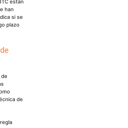
BTC están
se han
dica si se
go plazo
ede
 de
as
como
técnica de
regla