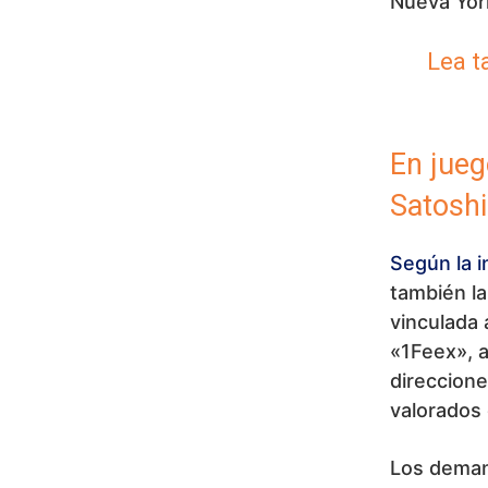
Nueva Yor
Lea t
En jueg
Satoshi
Según la i
también l
vinculada 
«1Feex», a
direccion
valorados 
Los deman