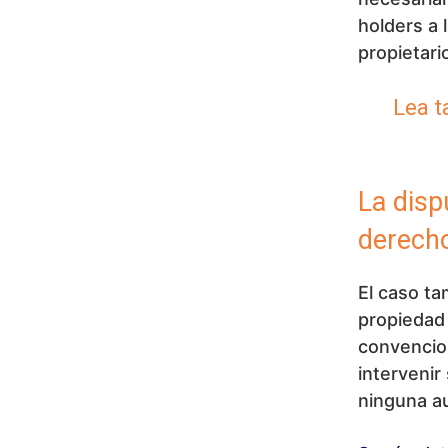
holders a 
propietario
Lea t
La dispu
derecho
El caso ta
propiedad 
convencion
intervenir
ninguna au