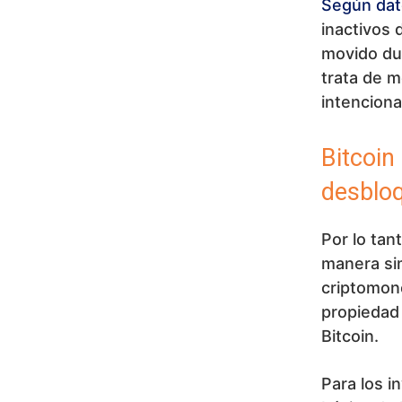
Según dat
inactivos 
movido dur
trata de m
intenciona
Bitcoin
desbloq
Por lo tan
manera sim
criptomon
propiedad 
Bitcoin.
Para los i