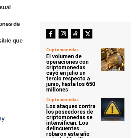
sual
ones de
sible que
Criptomonedas
El volumen de
operaciones con
criptomonedas
cayó en julio un
tercio respecto a
junio, hasta los 650
millones
Criptomonedas
Los ataques contra
los poseedores de
criptomonedas se
ny
intensifican. Los
delincuentes
robaron este año