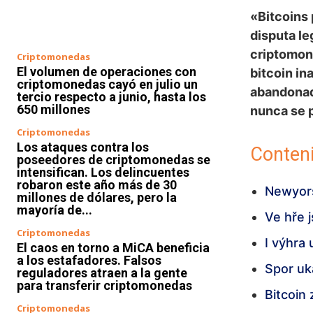
«Bitcoins 
disputa le
criptomon
Criptomonedas
El volumen de operaciones con
bitcoin in
criptomonedas cayó en julio un
abandonada
tercio respecto a junio, hasta los
650 millones
nunca se 
Criptomonedas
Los ataques contra los
Conteni
poseedores de criptomonedas se
intensifican. Los delincuentes
robaron este año más de 30
Newyors
millones de dólares, pero la
mayoría de...
Ve hře 
Criptomonedas
I výhra
El caos en torno a MiCA beneficia
a los estafadores. Falsos
Spor uk
reguladores atraen a la gente
para transferir criptomonedas
Bitcoin
Criptomonedas