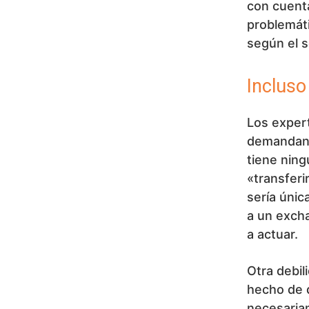
con cuent
problemáti
según el se
Incluso
Los exper
demandante
tiene nin
«transferi
sería únic
a un excha
a actuar.
Otra debil
hecho de q
necesaria