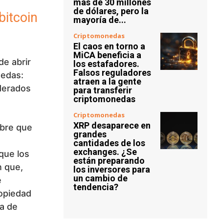
más de 30 millones
de dólares, pero la
bitcoin
mayoría de...
Criptomonedas
El caos en torno a
MiCA beneficia a
e abrir
los estafadores.
Falsos reguladores
nedas:
atraen a la gente
iderados
para transferir
criptomonedas
Criptomonedas
XRP desaparece en
bre que
grandes
e
cantidades de los
exchanges. ¿Se
que los
están preparando
n que,
los inversores para
un cambio de
e
tendencia?
opiedad
ía de