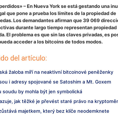
perdidos» – En Nueva York se está gestando una inu
gal que pone a prueba los límites de la propiedad de
edas. Los demandantes afirman que 39 069 direcci
activas durante largo tiempo representan propiedad
. El problema es que sin las claves privadas, es po
pueda acceder a los bitcoins de todos modos.
do del artículo:
ká žaloba míří na neaktivní bitcoinové peněženky
jsou i adresy spojované se Satoshim a Mt. Goxem
 u soudu by mohla být jen symbolická
azuje, jak těžké je převést staré právo na kryptomě
 zůstává majetkem, který bez klíče neodemknete