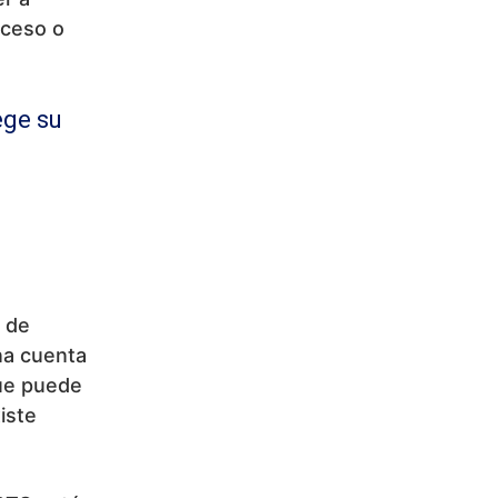
cceso o
ege su
o de
na cuenta
que puede
iste