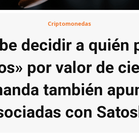
Criptomonedas
be decidir a quién
os» por valor de ci
manda también apunt
sociadas con Satos