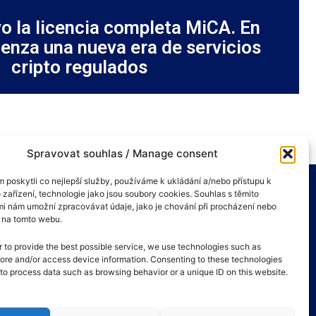
o la licencia completa MiCA. En
enza una nueva era de servicios
cripto regulados
Spravovat souhlas / Manage consent
poskytli co nejlepší služby, používáme k ukládání a/nebo přístupu k
 zařízení, technologie jako jsou soubory cookies. Souhlas s těmito
i nám umožní zpracovávat údaje, jako je chování při procházení nebo
D na tomto webu.
r to provide the best possible service, we use technologies such as
tore and/or access device information. Consenting to these technologies
s to process data such as browsing behavior or a unique ID on this website.