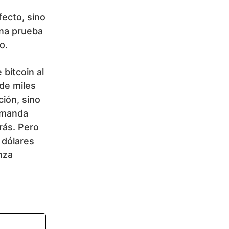
ecto, sino
una prueba
o.
 bitcoin al
de miles
ción, sino
demanda
rás. Pero
0 dólares
nza