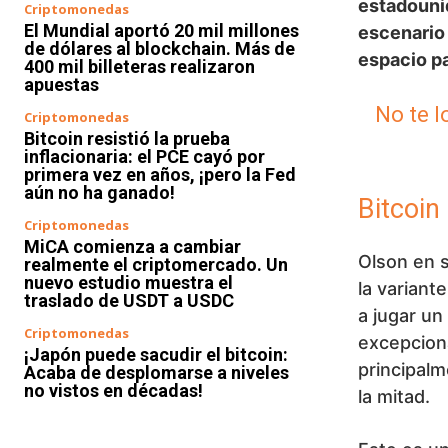
estadounid
Criptomonedas
El Mundial aportó 20 mil millones
escenario 
de dólares al blockchain. Más de
espacio pa
400 mil billeteras realizaron
apuestas
No te l
Criptomonedas
Bitcoin resistió la prueba
inflacionaria: el PCE cayó por
primera vez en años, ¡pero la Fed
aún no ha ganado!
Bitcoin
Criptomonedas
MiCA comienza a cambiar
Olson en s
realmente el criptomercado. Un
nuevo estudio muestra el
la variant
traslado de USDT a USDC
a jugar u
Criptomonedas
excepciona
¡Japón puede sacudir el bitcoin:
principal
Acaba de desplomarse a niveles
no vistos en décadas!
la mitad.