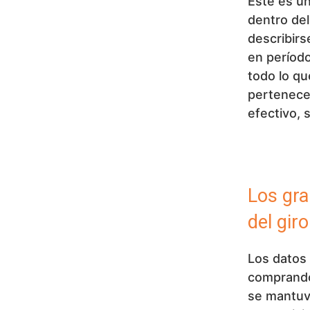
Este es un
dentro de
describirs
en períod
todo lo qu
pertenece
efectivo, 
Los gra
del giro
Los datos
comprando
se mantuvo