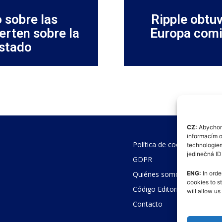
o sobre las
Ripple obtuv
erten sobre la
Europa comi
estado
CZ:
Abychom 
informacím o
Política de cookies (UE)
technologiem
jedinečná I
GDPR
Quiénes somos
ENG:
In orde
cookies to s
Código Editorial
will allow u
Contacto