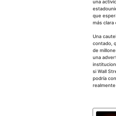
una activi
estadouni
que esper
más clara 
Una cautel
contado, q
de millone
una advert
institucio
si Wall St
podría co
realmente 