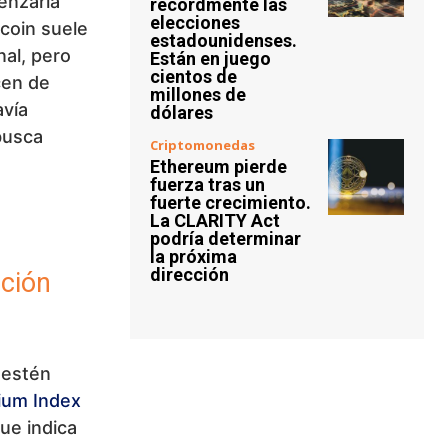
enzaría
récordmente las
elecciones
tcoin suele
estadounidenses.
nal, pero
Están en juego
cientos de
cen de
millones de
avía
dólares
busca
Criptomonedas
Ethereum pierde
fuerza tras un
fuerte crecimiento.
La CLARITY Act
podría determinar
la próxima
dirección
ción
 estén
ium Index
ue indica