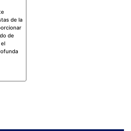
te
tas de la
porcionar
ndo de
 el
rofunda