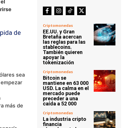
 el
rirse
Criptomonedas
EE.UU. y Gran
pida de
Bretaña acercan
las reglas para las
stablecoins.
También quieren
apoyar la
tokenización
Criptomonedas
ólares sea
Bitcoin se
a empezar
mantiene en 63 000
USD. La calma en el
mercado puede
a
preceder a una
caída a 52 000
ra más de
Criptomonedas
La industria cripto
financia