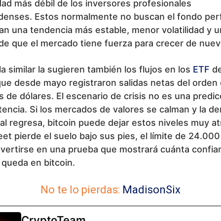
dad más débil de los inversores profesionales
denses. Estos normalmente no buscan el fondo perf
an una tendencia más estable, menor volatilidad y 
de que el mercado tiene fuerza para crecer de nuev
a similar la sugieren también los flujos en los
ETF
de
ue desde mayo registraron salidas netas del orden 
s de dólares. El escenario de crisis no es una predic
encia. Si los mercados de valores se calman y la 
nal regresa, bitcoin puede dejar estos niveles muy at
reet pierde el suelo bajo sus pies, el límite de 24.00
nvertirse en una prueba que mostrará cuánta confia
queda en bitcoin.
No te lo pierdas:
MadisonSix
CryptoTeam