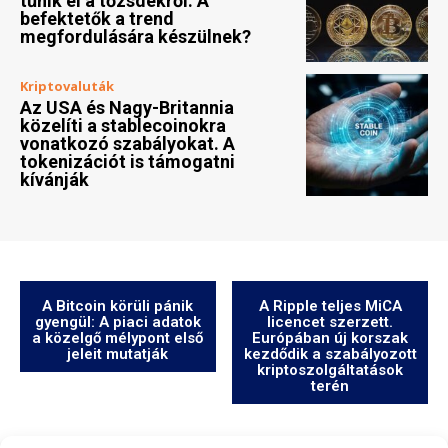
tűnik el a tőzsdékről. A
befektetők a trend
megfordulására készülnek?
Kriptovaluták
Az USA és Nagy-Britannia
közelíti a stablecoinokra
vonatkozó szabályokat. A
tokenizációt is támogatni
kívánják
A Bitcoin körüli pánik
A Ripple teljes MiCA
gyengül: A piaci adatok
licencet szerzett.
a közelgő mélypont első
Európában új korszak
jeleit mutatják
kezdődik a szabályozott
kriptoszolgáltatások
terén