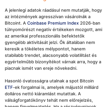
A jelenlegi adatok ráadásul nem mutatják, hogy
az intézmények agresszívan vásárolnák a
Bitcoint. A
Coinbase Premium Index
2026-ban
túlnyomórészt negatív értékeken mozgott, ami
az amerikai professzionális befektetők
gyengébb aktivitását jelzi. Ők általában nem
keresik a tökéletes mélypontot, hanem
stabilabb trendet, alacsonyabb volatilitást és
egyértelműbb bizonyítékot várnak arra, hogy a
piacnak ismét van ereje növekedni.
Hasonló óvatosságra utalnak a spot Bitcoin
ETF
-ek forgalmai is, amelyek májustól milliárd
dolláros nettó kiáramlást mutattak. A
válságforgatókönyv tehát nem előrejelzés,
hanem figyelmeztetés. Ha a részvénypiacok