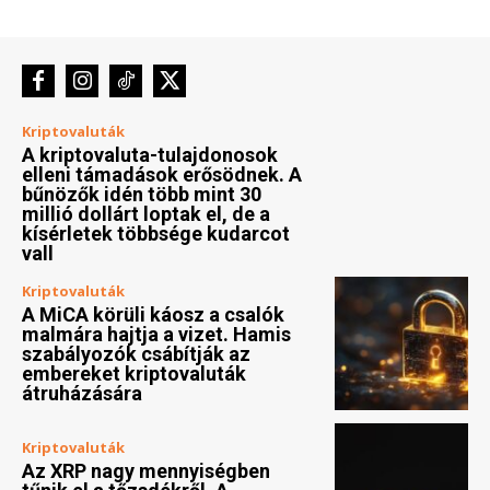
Kriptovaluták
A kriptovaluta-tulajdonosok
elleni támadások erősödnek. A
bűnözők idén több mint 30
millió dollárt loptak el, de a
kísérletek többsége kudarcot
vall
Kriptovaluták
A MiCA körüli káosz a csalók
malmára hajtja a vizet. Hamis
szabályozók csábítják az
embereket kriptovaluták
átruházására
Kriptovaluták
Az XRP nagy mennyiségben