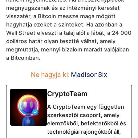
megnyugszanak és az intézményi kereslet
visszatér, a Bitcoin messze maga mögött
hagyhatja ezeket a szinteket. Ha azonban a
Wall Street elveszti a talaj alól a lábát, a 24 000
dolláros határ olyan tesztté válhat, amely
megmutatja, mennyi bizalom maradt valójában
a Bitcoinban.
Ne hagyja ki:
MadisonSix
CryptoTeam
A CryptoTeam egy független
szerkesztői csoport, amely
elemzőkből, befektetőkből és
technológiai rajongókból áll,