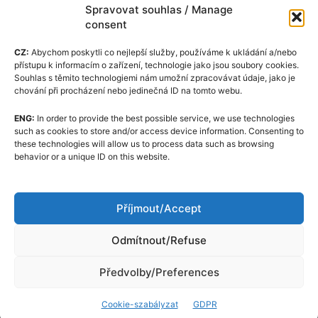
Spravovat souhlas / Manage
consent
CZ:
Abychom poskytli co nejlepší služby, používáme k ukládání a/nebo
přístupu k informacím o zařízení, technologie jako jsou soubory cookies.
Souhlas s těmito technologiemi nám umožní zpracovávat údaje, jako je
chování při procházení nebo jedinečná ID na tomto webu.
ENG:
In order to provide the best possible service, we use technologies
Cookie-szabályzat (EU)
such as cookies to store and/or access device information. Consenting to
these technologies will allow us to process data such as browsing
GDPR
behavior or a unique ID on this website.
Rólunk
Szerkesztőségi Kódexe
Příjmout/Accept
Kapcsolat
Odmítnout/Refuse
Předvolby/Preferences
Cookie-szabályzat
GDPR
© Almina Corp a.s. All rights reserved