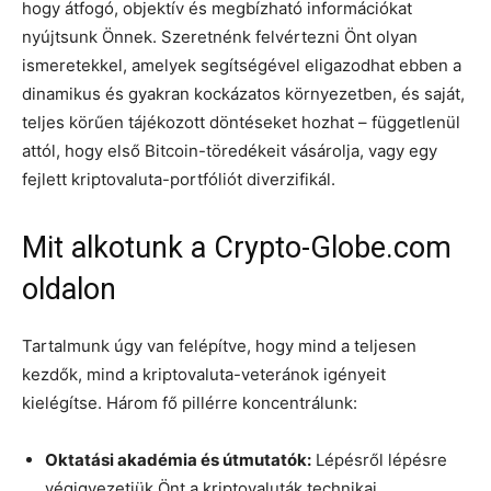
hogy átfogó, objektív és megbízható információkat
nyújtsunk Önnek. Szeretnénk felvértezni Önt olyan
ismeretekkel, amelyek segítségével eligazodhat ebben a
dinamikus és gyakran kockázatos környezetben, és saját,
teljes körűen tájékozott döntéseket hozhat – függetlenül
attól, hogy első Bitcoin-töredékeit vásárolja, vagy egy
fejlett kriptovaluta-portfóliót diverzifikál.
Mit alkotunk a Crypto-Globe.com
oldalon
Tartalmunk úgy van felépítve, hogy mind a teljesen
kezdők, mind a kriptovaluta-veteránok igényeit
kielégítse. Három fő pillérre koncentrálunk:
Oktatási akadémia és útmutatók:
Lépésről lépésre
végigvezetjük Önt a kriptovaluták technikai