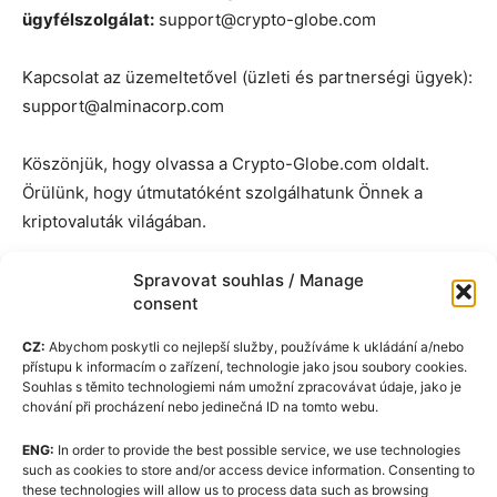
ügyfélszolgálat:
support@crypto-globe.com
Kapcsolat az üzemeltetővel (üzleti és partnerségi ügyek):
support@alminacorp.com
Köszönjük, hogy olvassa a Crypto-Globe.com oldalt.
Örülünk, hogy útmutatóként szolgálhatunk Önnek a
kriptovaluták világában.
Spravovat souhlas / Manage
consent
CZ:
Abychom poskytli co nejlepší služby, používáme k ukládání a/nebo
přístupu k informacím o zařízení, technologie jako jsou soubory cookies.
Souhlas s těmito technologiemi nám umožní zpracovávat údaje, jako je
chování při procházení nebo jedinečná ID na tomto webu.
ENG:
In order to provide the best possible service, we use technologies
Cookie-szabályzat (EU)
such as cookies to store and/or access device information. Consenting to
these technologies will allow us to process data such as browsing