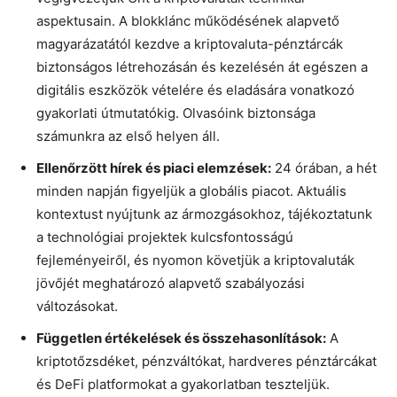
aspektusain. A blokklánc működésének alapvető
magyarázatától kezdve a kriptovaluta-pénztárcák
biztonságos létrehozásán és kezelésén át egészen a
digitális eszközök vételére és eladására vonatkozó
gyakorlati útmutatókig. Olvasóink biztonsága
számunkra az első helyen áll.
Ellenőrzött hírek és piaci elemzések:
24 órában, a hét
minden napján figyeljük a globális piacot. Aktuális
kontextust nyújtunk az ármozgásokhoz, tájékoztatunk
a technológiai projektek kulcsfontosságú
fejleményeiről, és nyomon követjük a kriptovaluták
jövőjét meghatározó alapvető szabályozási
változásokat.
Független értékelések és összehasonlítások:
A
kriptotőzsdéket, pénzváltókat, hardveres pénztárcákat
és DeFi platformokat a gyakorlatban teszteljük.