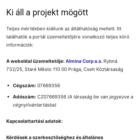
Ki áll a projekt mögött
Teljes mértékben kiállunk az átláthatóság mellett. Itt
találhatók a portál üzemeltetőjére vonatkozó teljes körű
információk:
A weboldal üzemeltetője:
Almina Corp a.s
.
Rybná
732/25, Staré Město 110 00 Prága, Cseh Köztársaság
Cégszám:
07669356
Adószám:
CZ07669356
(A társaság be van jegyezve a
cégnyilvántartásba)
Kapcsolattartási adatok:
Kérdések a szerkesztőséghez és általános