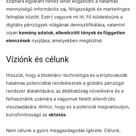
számára egyaránt nehéz lehet eligazodni a hatalmas
mennyiségű információs zaj, féligazságok és marketinges
felhajtás között. Ezért vagyunk mi itt. Fő küldetésünk a
digitális pénzügyek világának demisztifikálása, valamint
olyan
kemény adatok, ellenőrzött tények és független
elemzések
nyújtása, amelyekben megbízhat.
Víziónk és célunk
Hisszük, hogy a blokklánc-technológia és a kriptovaluták
hatalmas potenciállal rendelkeznek a globális pénzügyi
rendszer átalakítására, az átláthatóság növelésére és a
felhasználók számára a vagyonuk feletti ellenőrzés
visszaadására. Ahhoz, hogy ez a potenciál megvalósuljon,
kulcsfontosságú az
oktatás
.
Nem célunk a gyors meggazdagodás ígérete. Célunk,