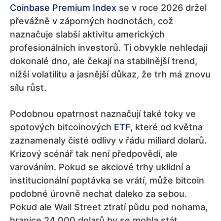
Coinbase Premium Index
se v roce 2026 držel
převážně v záporných hodnotách, což
naznačuje slabší aktivitu amerických
profesionálních investorů. Ti obvykle nehledají
dokonalé dno, ale čekají na stabilnější trend,
nižší volatilitu a jasnější důkaz, že trh má znovu
sílu růst.
Podobnou opatrnost naznačují také toky ve
spotových bitcoinových
ETF
, které od května
zaznamenaly čisté odlivy v řádu miliard dolarů.
Krizový scénář tak není předpovědí, ale
varováním. Pokud se akciové trhy uklidní a
institucionální poptávka se vrátí, může bitcoin
podobné úrovně nechat daleko za sebou.
Pokud ale Wall Street ztratí půdu pod nohama,
hranice 24 000 dolarů by se mohla stát