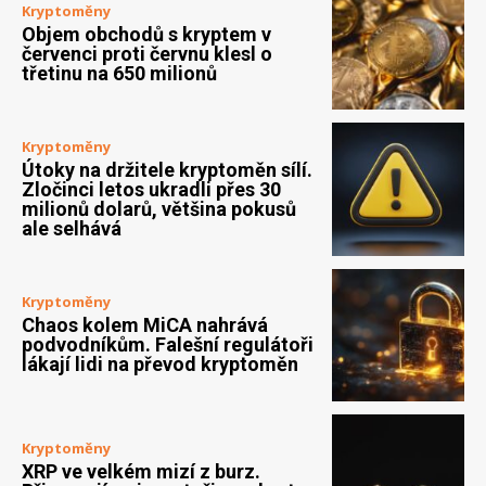
Kryptoměny
Objem obchodů s kryptem v
červenci proti červnu klesl o
třetinu na 650 milionů
Kryptoměny
Útoky na držitele kryptoměn sílí.
Zločinci letos ukradli přes 30
milionů dolarů, většina pokusů
ale selhává
Kryptoměny
Chaos kolem MiCA nahrává
podvodníkům. Falešní regulátoři
lákají lidi na převod kryptoměn
Kryptoměny
XRP ve velkém mizí z burz.