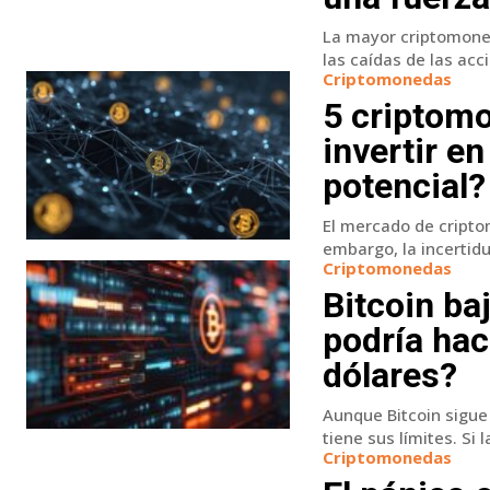
La mayor criptomoned
las caídas de las acci
Criptomonedas
5 criptomo
invertir e
potencial?
El mercado de cripto
embargo, la incertidu
Criptomonedas
Bitcoin ba
podría hac
dólares?
Aunque Bitcoin sigue 
tiene sus límites. Si
Criptomonedas