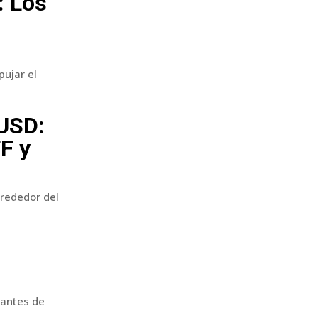
: Los
ujar el
 USD:
F y
rededor del
tantes de