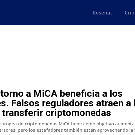
Reseñas
Cri
 torno a MiCA beneficia a los
s. Falsos reguladores atraen a 
 transferir criptomonedas
 europea de criptomonedas MiCA tiene como objetivo aumentar
ersores, pero los estafadores también están aprovechando la t