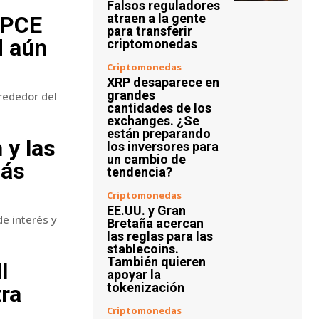
Falsos reguladores
atraen a la gente
l PCE
para transferir
d aún
criptomonedas
Criptomonedas
XRP desaparece en
grandes
rededor del
cantidades de los
exchanges. ¿Se
están preparando
 y las
los inversores para
un cambio de
más
tendencia?
Criptomonedas
EE.UU. y Gran
e interés y
Bretaña acercan
las reglas para las
stablecoins.
También quieren
l
apoyar la
tokenización
tra
Criptomonedas