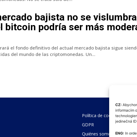
 mercado bajista no se vislumbra
el bitcoin podría ser más mode
ará el fondo definitivo del actual mercado bajista sigue siend
das del mundo de las criptomonedas. Un...
CZ:
Abychom 
informacím o
Política de cookies (UE)
technologiem
jedinečná I
GDPR
Quiénes somos
ENG:
In orde