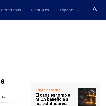
ptomonedas
Manuales
Español
la
Criptomonedas
El caos en torno a
 la
MiCA beneficia a
ransición...
los estafadores.