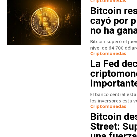
Criptomonedas
Bitcoin res
cayó por p
no ha gan
Bitcoin superó el ju
nivel de 64 700 dólare
Criptomonedas
La Fed dec
criptomon
importante
El banco central esta
los inversores esta ve
Criptomonedas
Bitcoin de
Street: Su
una fuerza