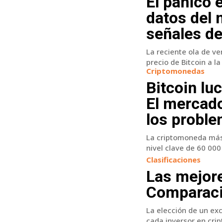
El pánico 
datos del
señales de
La reciente ola de v
precio de Bitcoin a la 
Criptomonedas
Bitcoin lu
El mercado
los proble
La criptomoneda más 
nivel clave de 60 000 
Clasificaciones
Las mejore
Comparació
La elección de un ex
cada inversor en crip