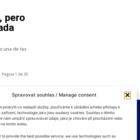
, pero
rada
o una de las
Página 1 de 35
Spravovat souhlas / Manage consent
poskytli co nejlepší služby, používáme k ukládání a/nebo přístupu k
 zařízení, technologie jako jsou soubory cookies. Souhlas s těmito
i nám umožní zpracovávat údaje, jako je chování při procházení nebo
D na tomto webu.
r to provide the best possible service, we use technologies such as