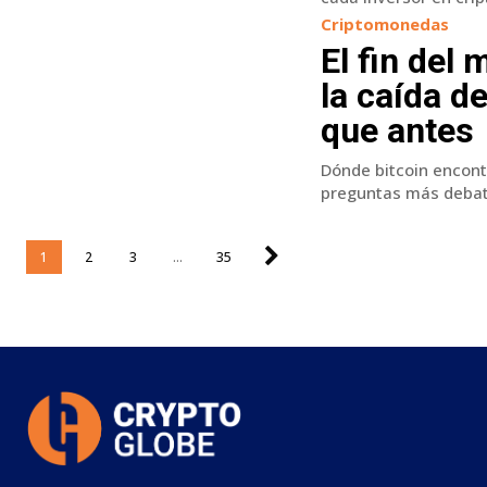
Criptomonedas
El fin del
la caída d
que antes
Dónde bitcoin encontr
preguntas más debati
1
2
3
...
35