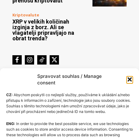
prenosu kriptovalut
Kriptovalute
XRP v velikih količinah
izginja z borz. Ali se
vlagatelji pripravljajo na
obrat trenda?
Spravovat souhlas / Manage
consent
CZ:
Abychom poskytli co nejlepší služby, používáme k ukládání a/nebo
přístupu k informacím o zařízení, technologie jako jsou soubory cookies.
Souhlas s těmito technologiemi nám umožní zpracovávat údaje, jako je
chování při procházení nebo jedinečná ID na tomto webu.
ENG:
In order to provide the best possible service, we use technologies
Pravilnik o piškotkih (EU)
such as cookies to store and/or access device information. Consenting to
these technologies will allow us to process data such as browsing
GDPR