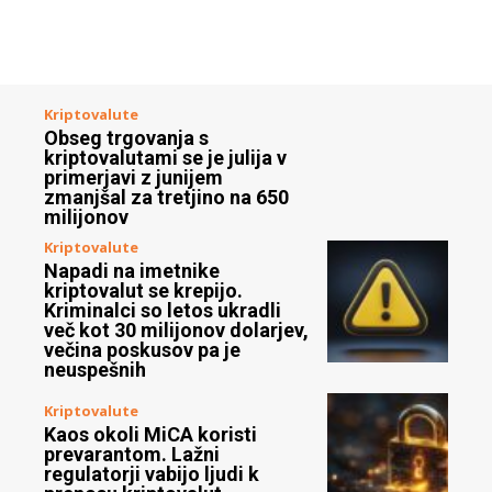
Kriptovalute
Obseg trgovanja s
kriptovalutami se je julija v
primerjavi z junijem
zmanjšal za tretjino na 650
milijonov
Kriptovalute
Napadi na imetnike
kriptovalut se krepijo.
Kriminalci so letos ukradli
več kot 30 milijonov dolarjev,
večina poskusov pa je
neuspešnih
Kriptovalute
Kaos okoli MiCA koristi
prevarantom. Lažni
regulatorji vabijo ljudi k