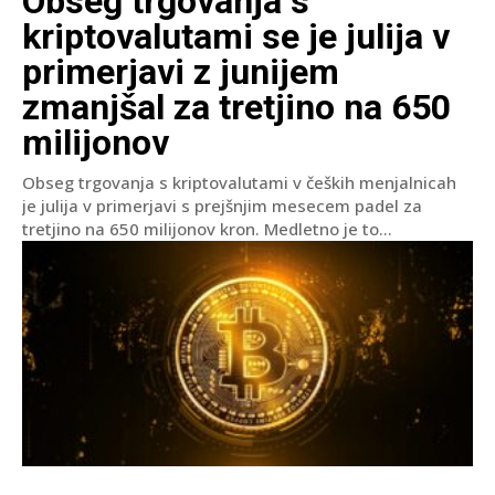
Obseg trgovanja s
kriptovalutami se je julija v
primerjavi z junijem
zmanjšal za tretjino na 650
milijonov
Obseg trgovanja s kriptovalutami v čeških menjalnicah
je julija v primerjavi s prejšnjim mesecem padel za
tretjino na 650 milijonov kron. Medletno je to...