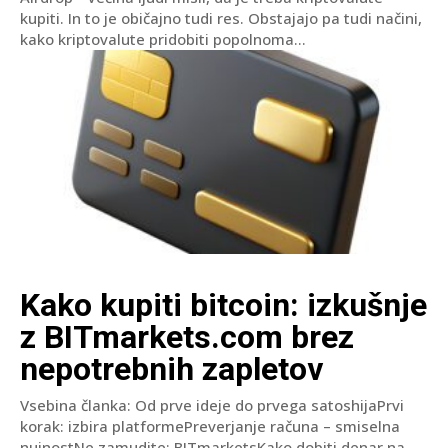
kupiti. In to je običajno tudi res. Obstajajo pa tudi načini,
kako kriptovalute pridobiti popolnoma...
Kako kupiti bitcoin: izkušnje
z BITmarkets.com brez
nepotrebnih zapletov
Vsebina članka: Od prve ideje do prvega satoshijaPrvi
korak: izbira platformePreverjanje računa – smiselna
nujnostNe zamudite: BITmarketsKako dobiti denar na