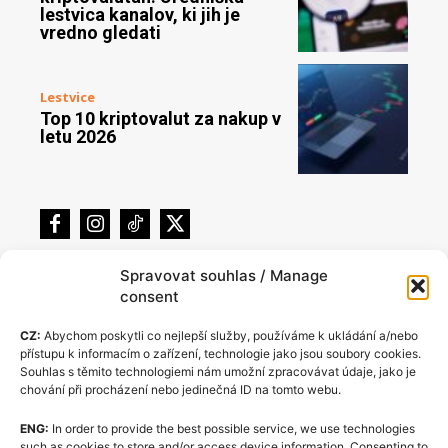
lestvica kanalov, ki jih je
vredno gledati
Lestvice
Top 10 kriptovalut za nakup v
letu 2026
Spravovat souhlas / Manage
consent
CZ:
Abychom poskytli co nejlepší služby, používáme k ukládání a/nebo
přístupu k informacím o zařízení, technologie jako jsou soubory cookies.
Souhlas s těmito technologiemi nám umožní zpracovávat údaje, jako je
chování při procházení nebo jedinečná ID na tomto webu.
ENG:
In order to provide the best possible service, we use technologies
Pravilnik o piškotkih (EU)
such as cookies to store and/or access device information. Consenting to