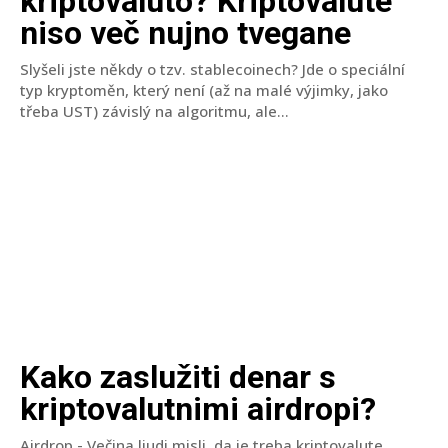
kriptovaluto? Kriptovalute
niso več nujno tvegane
Slyšeli jste někdy o tzv. stablecoinech? Jde o speciální
typ kryptoměn, který není (až na malé výjimky, jako
třeba UST) závislý na algoritmu, ale...
Kako zaslužiti denar s
kriptovalutnimi airdropi?
Airdrop - Večina ljudi misli, da je treba kriptovalute