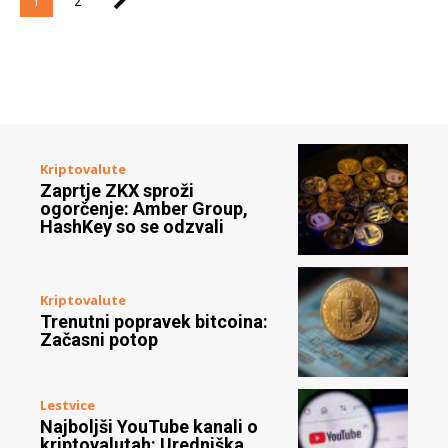
1
2
Kriptovalute
Zaprtje ZKX sproži
ogorčenje: Amber Group,
HashKey so se odzvali
Kriptovalute
Trenutni popravek bitcoina:
Začasni potop
Lestvice
Najboljši YouTube kanali o
kriptovalutah: Uredniška