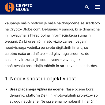
Home
Uredniški kodeks
Uredniški kodeks
Zaupanje naših bralcev je naše najdragocenejše sredstvo
na Crypto-Globe.com. Delujemo v panogi, ki je dinamična
in inovativna, a hkrati polna informacijskega šuma in
tveganj. Da bi uresničili našo vizijo zanesljivega in
neodvisnega vodnika po svetu digitalnih financ, se
celotno naše uredništvo – od glavnega urednika do
analitikov in zunanjih sodelavcev – zavezuje k
spoštovanju naslednjih etičnih in strokovnih standardov.
1. Neodvisnost in objektivnost
Brez plačanega vpliva na ocene:
Naše ocene borz,
denarnic, platform DeFi in kriptovalutnih projektov so
strogo neodvisne. Ne sprejemamo nobenih finančnih