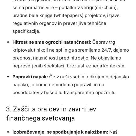
se na primarne vire – podatke v verigi (on-chain),
uradne bele knjige (whitepapers) projektov, izjave
regulativnih organov in preverljive tehnične
specifikacije.
Hitrost ne sme ogroziti natančnosti:
Čeprav trg
kriptovalut nikoli ne spi in ga spremljamo 24/7, dajemo
prednost natančnosti pred hitrostjo. Ne objavljamo
nepreverjenih špekulacij brez ustreznega konteksta.
Popravki napak:
Če v naši vsebini odkrijemo dejansko
napako, jo bomo nemudoma popravili in na
posodobitev v besedilu transparentno opozorili.
3. Zaščita bralcev in zavrnitev
finančnega svetovanja
Izobraževanje, ne spodbujanje k naložbam:
Naš