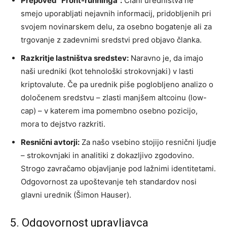
Prepoved “Front-runninga”:
Člani uredništva ne
smejo uporabljati nejavnih informacij, pridobljenih pri
svojem novinarskem delu, za osebno bogatenje ali za
trgovanje z zadevnimi sredstvi pred objavo članka.
Razkritje lastništva sredstev:
Naravno je, da imajo
naši uredniki (kot tehnološki strokovnjaki) v lasti
kriptovalute. Če pa urednik piše poglobljeno analizo o
določenem sredstvu – zlasti manjšem altcoinu (low-
cap) – v katerem ima pomembno osebno pozicijo,
mora to dejstvo razkriti.
Resnični avtorji:
Za našo vsebino stojijo resnični ljudje
– strokovnjaki in analitiki z dokazljivo zgodovino.
Strogo zavračamo objavljanje pod lažnimi identitetami.
Odgovornost za upoštevanje teh standardov nosi
glavni urednik (Šimon Hauser).
5. Odgovornost upravljavca