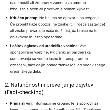
nadomestil ali žetonov v zameno za umetno
izboljšanje ocen ali prikrivanje pomanjkljivosti.
Kritičen pristop:
Ne bojimo se opozoriti na tveganja.
Če projekt kaže opozorilne znake (t. i. rdeče zastavice)
ali znake prevare, je naša dolžnost, da bralce na to
objektivno in jasno opozorimo.
Ločitev oglasov od uredniške vsebine:
Vse
sponzorirane vsebine, PR članki ali partnerska
sodelovanja so vedno jasno in transparentno
označeni, tako da jih bralec zlahka loči od neodvisnega
uredniškega dela.
2. Natančnost in preverjanje dejstev
(Fact-checking)
Primarni viri:
Informacij ne črpamo le iz sporočil za
javnost ali govoric na družbenih omrežjih. Zanašamo