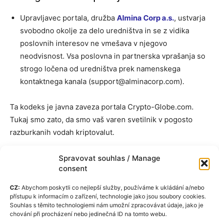
Upravljavec portala, družba
Almina Corp a.s.
, ustvarja
svobodno okolje za delo uredništva in se z vidika
poslovnih interesov ne vmešava v njegovo
neodvisnost. Vsa poslovna in partnerska vprašanja so
strogo ločena od uredništva prek namenskega
kontaktnega kanala (
support@alminacorp.com
).
Ta kodeks je javna zaveza portala Crypto-Globe.com.
Tukaj smo zato, da smo vaš varen svetilnik v pogosto
razburkanih vodah kriptovalut.
Spravovat souhlas / Manage
consent
CZ:
Abychom poskytli co nejlepší služby, používáme k ukládání a/nebo
přístupu k informacím o zařízení, technologie jako jsou soubory cookies.
Souhlas s těmito technologiemi nám umožní zpracovávat údaje, jako je
chování při procházení nebo jedinečná ID na tomto webu.