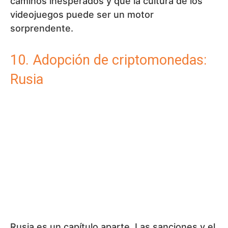
objetivo común: proporcionar
información objetiva,
verificada y clara del mundo
de los activos digitales.
Nuestra misión es cultivar el
ecosistema cripto y ofrecer
una perspectiva profunda
sobre la evolución de las
finanzas.
Ver más
ADOPCIÓN
CRIPTO
CRIPTOMONEDAS