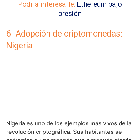
Nigeria es uno de los ejemplos más vivos de la
revolución criptográfica. Sus habitantes se
enfrentan a una moneda que a menudo pierde
valor y a un sistema bancario poco fiable. Por
ello, las criptomonedas sirven como
herramienta cotidiana para pagar, ahorrar y
hacer negocios. La generación joven las ha
acogido con entusiasmo, a pesar de las
prohibiciones gubernamentales. Para usted,
esto significa que, incluso cuando el Estado
pone obstáculos, el mercado puede crecer si
existe una demanda real. Nigeria demuestra
que las criptomonedas no son una moda
pasajera, sino la solución a un problema real.
7. Indonesia