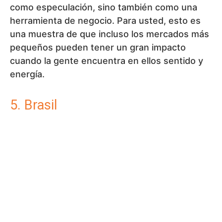
como especulación, sino también como una
herramienta de negocio. Para usted, esto es
una muestra de que incluso los mercados más
pequeños pueden tener un gran impacto
cuando la gente encuentra en ellos sentido y
energía.
5. Brasil
Brasil es una historia de combinación de
presiones económicas y posibilidades
tecnológicas. La inflación y la incertidumbre
empujan a la gente hacia las criptomonedas,
pero al mismo tiempo se ha creado una
infraestructura que favorece su adopción. Las