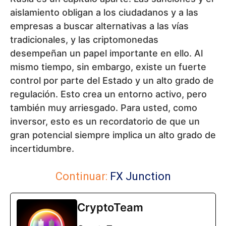
Criptomonedas
El caos en torno a MiCA
beneficia a los estafadores.
Falsos reguladores atraen a la
gente para transferir
criptomonedas
Criptomonedas
XRP desaparece en grandes
cantidades de los exchanges.
¿Se están preparando los
inversores para un cambio de
tendencia?
Criptomonedas
EE.UU. y Gran Bretaña acercan