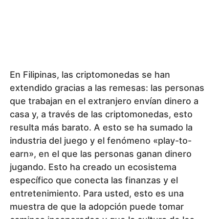
mismo tiempo, sin embargo, existe un fuerte
control por parte del Estado y un alto grado de
regulación. Esto crea un entorno activo, pero
también muy arriesgado. Para usted, como
inversor, esto es un recordatorio de que un
gran potencial siempre implica un alto grado de
incertidumbre.
Continuar:
FX Junction
CryptoTeam
CryptoTeam es un grupo
editorial independiente
compuesto por analistas,
inversores y entusiastas de la
tecnología, unidos por un