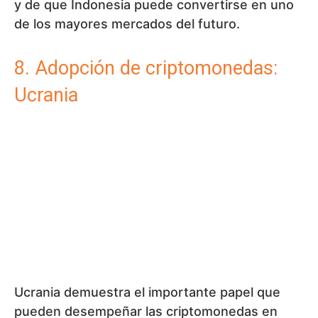
también en los momentos más difíciles.
9. Filipinas
En Filipinas, las criptomonedas se han
extendido gracias a las remesas: las personas
que trabajan en el extranjero envían dinero a
casa y, a través de las criptomonedas, esto
resulta más barato. A esto se ha sumado la
industria del juego y el fenómeno «play-to-
earn», en el que las personas ganan dinero
jugando. Esto ha creado un ecosistema
específico que conecta las finanzas y el