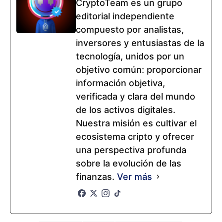
las reglas para las stablecoins.
También quieren apoyar la
tokenización
Criptomonedas
Bitcoin se mantiene en 63 000
USD. La calma en el mercado
puede preceder a una caída a 52
000
Ethereum bajo presión.
Bitcoin y el «cuarto
¿Venta excesiva o inicio
giro»: por qué puede
de una corrección
producirse un gran
mayor?
crecimiento