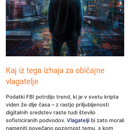
Kaj iz tega izhaja za običajne
vlagatelje
Podatki FBI potrdijo trend, ki je v svetu kripta
viden že dlje časa – z rastjo priljubljenosti
digitalnih sredstev raste tudi število
sofisticiranih podvodov.
Vlagatelji
bi zato morali
nameniti povečano pozornost temu, s kom