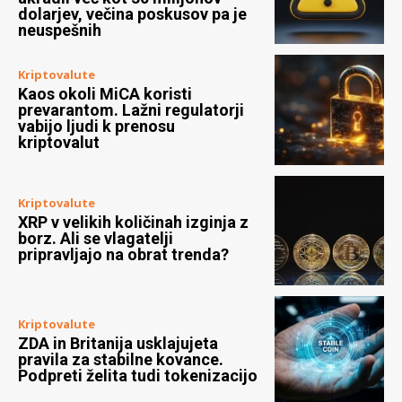
dolarjev, večina poskusov pa je
neuspešnih
Kriptovalute
Kaos okoli MiCA koristi
prevarantom. Lažni regulatorji
vabijo ljudi k prenosu
kriptovalut
Kriptovalute
XRP v velikih količinah izginja z
borz. Ali se vlagatelji
pripravljajo na obrat trenda?
Kriptovalute
ZDA in Britanija usklajujeta
pravila za stabilne kovance.
Podpreti želita tudi tokenizacijo