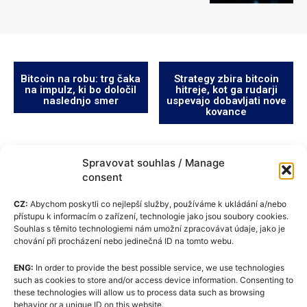
Bitcoin na robu: trg čaka
Strategy zbira bitcoin
na impulz, ki bo določil
hitreje, kot ga rudarji
naslednjo smer
uspevajo dobavljati nove
kovance
Spravovat souhlas / Manage
consent
CZ:
Abychom poskytli co nejlepší služby, používáme k ukládání a/nebo
přístupu k informacím o zařízení, technologie jako jsou soubory cookies.
Souhlas s těmito technologiemi nám umožní zpracovávat údaje, jako je
chování při procházení nebo jedinečná ID na tomto webu.
ENG:
In order to provide the best possible service, we use technologies
Pravilnik o piškotkih (EU)
such as cookies to store and/or access device information. Consenting to
these technologies will allow us to process data such as browsing
GDPR
behavior or a unique ID on this website.