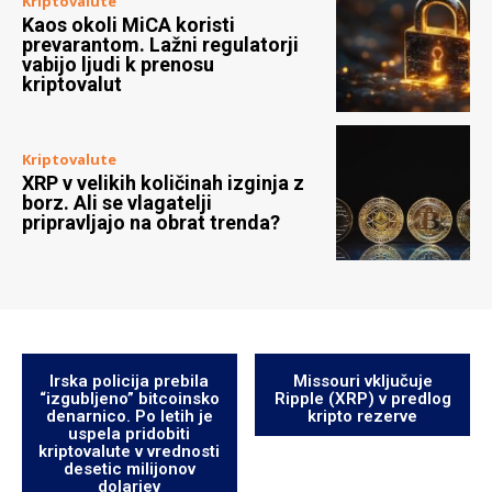
Kriptovalute
Kaos okoli MiCA koristi
prevarantom. Lažni regulatorji
vabijo ljudi k prenosu
kriptovalut
Kriptovalute
XRP v velikih količinah izginja z
borz. Ali se vlagatelji
pripravljajo na obrat trenda?
Irska policija prebila
Missouri vključuje
“izgubljeno” bitcoinsko
Ripple (XRP) v predlog
denarnico. Po letih je
kripto rezerve
uspela pridobiti
kriptovalute v vrednosti
desetic milijonov
dolarjev