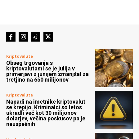
Kriptovalute
Obseg trgovanja s
kriptovalutami se je julija v
primerjavi z junijem zmanjšal za
tretjino na 650 milijonov
Kriptovalute
Napadi na imetnike kriptovalut
se krepijo. Kriminalci so letos
ukradli več kot 30 milijonov
dolarjev, večina poskusov pa je
neuspešnih