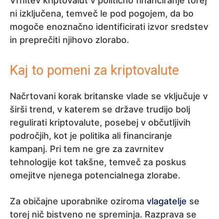
Vrnitev kriptovalut v politično financiranje torej
ni izključena, temveč le pod pogojem, da bo
mogoče enoznačno identificirati izvor sredstev
in preprečiti njihovo zlorabo.
Kaj to pomeni za kriptovalute
Načrtovani korak britanske vlade se vključuje v
širši trend, v katerem se države trudijo bolj
regulirati kriptovalute, posebej v občutljivih
področjih, kot je politika ali financiranje
kampanj. Pri tem ne gre za zavrnitev
tehnologije kot takšne, temveč za poskus
omejitve njenega potencialnega zlorabe.
Za običajne uporabnike oziroma
vlagatelje
se
torej nič bistveno ne spreminja. Razprava se