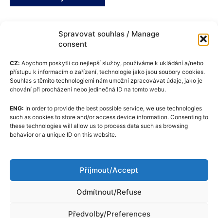
Spravovat souhlas / Manage
consent
CZ:
Abychom poskytli co nejlepší služby, používáme k ukládání a/nebo
přístupu k informacím o zařízení, technologie jako jsou soubory cookies.
Souhlas s těmito technologiemi nám umožní zpracovávat údaje, jako je
chování při procházení nebo jedinečná ID na tomto webu.
ENG:
In order to provide the best possible service, we use technologies
Pravilnik o piškotkih (EU)
such as cookies to store and/or access device information. Consenting to
these technologies will allow us to process data such as browsing
GDPR
behavior or a unique ID on this website.
O nas
Uredniški kodeks
Příjmout/Accept
Kontaktirajte
Odmítnout/Refuse
Předvolby/Preferences