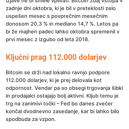
izjave ne bi smele vplivati. Bitcoin zdaj vstopa v
zadnje dni oktobra, ki je bil v preteklosti zelo
uspešen mesec s povprečnim mesečnim
donosom 20,3 % in mediano 14,7 %. Letos pa
bi že majhen padec lahko oktobra spremenil v
prvi mesec z izgubo od leta 2018.
Ključni prag 112.000 dolarjev
Bitcoin se drži nad lokalno ravnjo podpore
112.000 dolarjev, ki je prej delovala kot
odpornost. Vendar pa so obsegi trgovanja šibki
in prodajalci ostajajo bolj aktivni. Kljub temu je
trg na zanimivi točki – Fed bo danes zvečer
končal dvodnevno zasedanje, kar bi lahko bilo
spodbuda za vzpon.