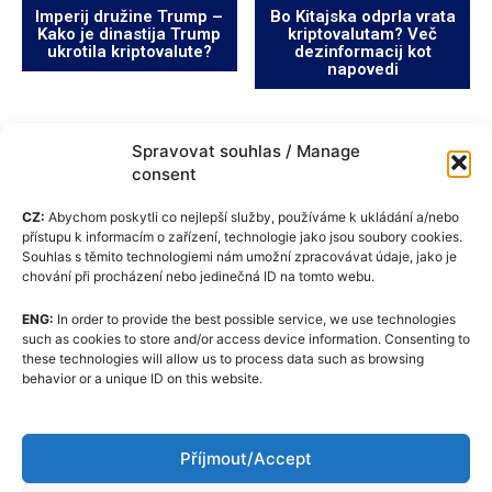
Imperij družine Trump –
Bo Kitajska odprla vrata
Kako je dinastija Trump
kriptovalutam? Več
ukrotila kriptovalute?
dezinformacij kot
napovedi
Spravovat souhlas / Manage
consent
CZ:
Abychom poskytli co nejlepší služby, používáme k ukládání a/nebo
přístupu k informacím o zařízení, technologie jako jsou soubory cookies.
Souhlas s těmito technologiemi nám umožní zpracovávat údaje, jako je
chování při procházení nebo jedinečná ID na tomto webu.
ENG:
In order to provide the best possible service, we use technologies
Pravilnik o piškotkih (EU)
such as cookies to store and/or access device information. Consenting to
these technologies will allow us to process data such as browsing
GDPR
behavior or a unique ID on this website.
O nas
Uredniški kodeks
Příjmout/Accept
Kontaktirajte