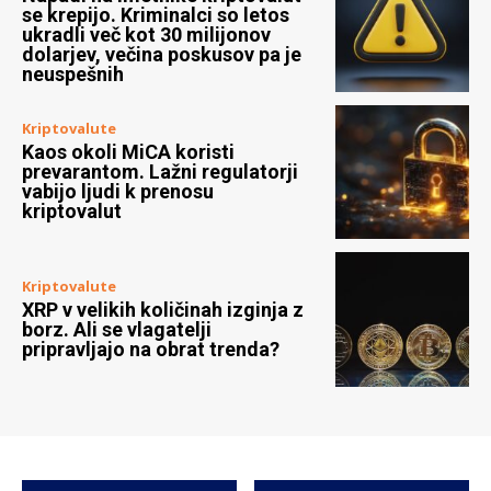
se krepijo. Kriminalci so letos
ukradli več kot 30 milijonov
dolarjev, večina poskusov pa je
neuspešnih
Kriptovalute
Kaos okoli MiCA koristi
prevarantom. Lažni regulatorji
vabijo ljudi k prenosu
kriptovalut
Kriptovalute
XRP v velikih količinah izginja z
borz. Ali se vlagatelji
pripravljajo na obrat trenda?