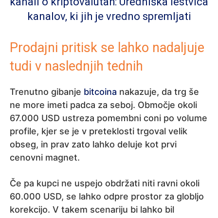
kanali o kriptovalutah: Uredniška lestvica
kanalov, ki jih je vredno spremljati
Prodajni pritisk se lahko nadaljuje
tudi v naslednjih tednih
Trenutno gibanje
bitcoina
nakazuje, da trg še
ne more imeti padca za seboj. Območje okoli
67.000 USD ustreza pomembni coni po volume
profile, kjer se je v preteklosti trgoval velik
obseg, in prav zato lahko deluje kot prvi
cenovni magnet.
Če pa kupci ne uspejo obdržati niti ravni okoli
60.000 USD, se lahko odpre prostor za globljo
korekcijo. V takem scenariju bi lahko bil