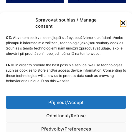
Spravovat souhlas / Manage
consent
CZ:
Abychom poskytli co nejlepší služby, používáme k ukládání a/nebo
přístupu k informacím o zařízení, technologie jako jsou soubory cookies.
Souhlas s těmito technologiemi nám umožní zpracovávat údaje, jako je
chování při procházení nebo jedinečná ID na tomto webu.
ENG:
In order to provide the best possible service, we use technologies
Pravilnik o piškotkih (EU)
such as cookies to store and/or access device information. Consenting to
these technologies will allow us to process data such as browsing
GDPR
behavior or a unique ID on this website.
O nas
Uredniški kodeks
Příjmout/Accept
Kontaktirajte
Odmítnout/Refuse
Předvolby/Preferences