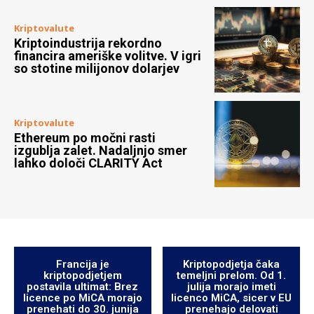
Kriptovalute
Kriptoindustrija rekordno
financira ameriške volitve. V igri
so stotine milijonov dolarjev
Kriptovalute
Ethereum po močni rasti
izgublja zalet. Nadaljnjo smer
lahko določi CLARITY Act
Francija je
Kriptopodjetja čaka
kriptopodjetjem
temeljni prelom. Od 1.
postavila ultimat: Brez
julija morajo imeti
licence po MiCA morajo
licenco MiCA, sicer v EU
prenehati do 30. junija
prenehajo delovati