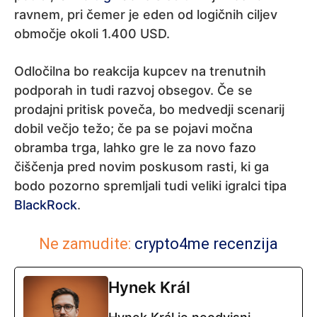
ravnem, pri čemer je eden od logičnih ciljev
območje okoli 1.400 USD.
Odločilna bo reakcija kupcev na trenutnih
podporah in tudi razvoj obsegov. Če se
prodajni pritisk poveča, bo medvedji scenarij
dobil večjo težo; če pa se pojavi močna
obramba trga, lahko gre le za novo fazo
čiščenja pred novim poskusom rasti, ki ga
bodo pozorno spremljali tudi veliki igralci tipa
BlackRock
.
Ne zamudite:
crypto4me recenzija
Hynek Král