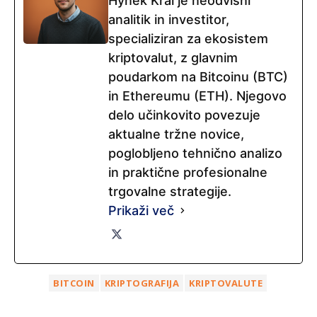
Hynek Král je neodvisni
analitik in investitor,
specializiran za ekosistem
kriptovalut, z glavnim
poudarkom na Bitcoinu (BTC)
in Ethereumu (ETH). Njegovo
delo učinkovito povezuje
aktualne tržne novice,
poglobljeno tehnično analizo
in praktične profesionalne
trgovalne strategije.
Prikaži več
BITCOIN
KRIPTOGRAFIJA
KRIPTOVALUTE