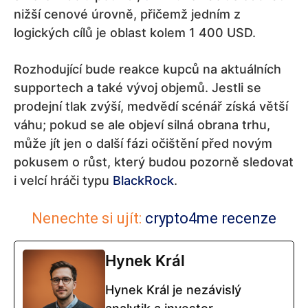
nižší cenové úrovně, přičemž jedním z
logických cílů je oblast kolem 1 400 USD.
Rozhodující bude reakce kupců na aktuálních
supportech a také vývoj objemů. Jestli se
prodejní tlak zvýší, medvědí scénář získá větší
váhu; pokud se ale objeví silná obrana trhu,
může jít jen o další fázi očištění před novým
pokusem o růst, který budou pozorně sledovat
i velcí hráči typu
BlackRock
.
Nenechte si ujít:
crypto4me recenze
Hynek Král
Hynek Král je nezávislý