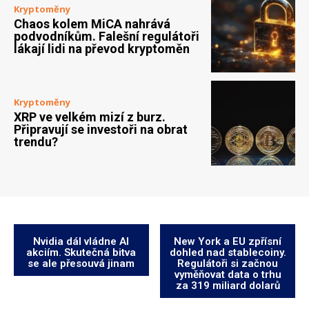
Kryptoměny
Chaos kolem MiCA nahrává
podvodníkům. Falešní regulátoři
lákají lidi na převod kryptoměn
Kryptoměny
XRP ve velkém mizí z burz.
Připravují se investoři na obrat
trendu?
Nvidia dál vládne AI
New York a EU zpřísní
akciím. Skutečná bitva
dohled nad stablecoiny.
se ale přesouvá jinam
Regulátoři si začnou
vyměňovat data o trhu
za 319 miliard dolarů