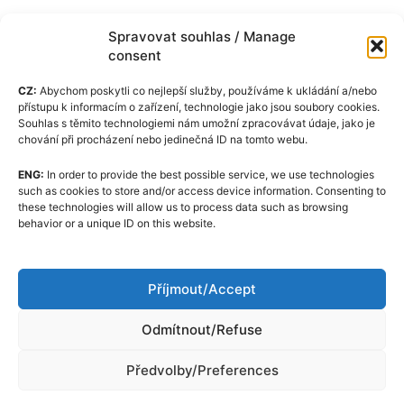
Spravovat souhlas / Manage
consent
CZ:
Abychom poskytli co nejlepší služby, používáme k ukládání a/nebo
přístupu k informacím o zařízení, technologie jako jsou soubory cookies.
Souhlas s těmito technologiemi nám umožní zpracovávat údaje, jako je
chování při procházení nebo jedinečná ID na tomto webu.
ENG:
In order to provide the best possible service, we use technologies
Zásady cookies (EU)
such as cookies to store and/or access device information. Consenting to
these technologies will allow us to process data such as browsing
GDPR
behavior or a unique ID on this website.
O nás
Redakční kodex
Příjmout/Accept
Kontakt
Odmítnout/Refuse
Předvolby/Preferences