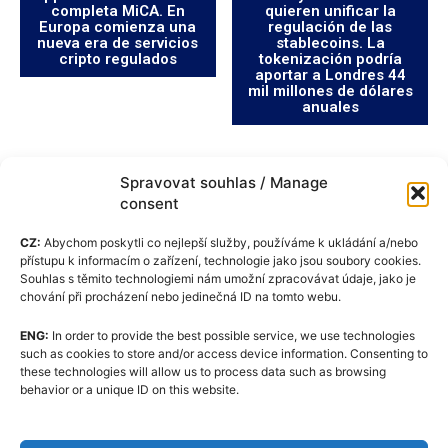
completa MiCA. En
quieren unificar la
Europa comienza una
regulación de las
nueva era de servicios
stablecoins. La
cripto regulados
tokenización podría
aportar a Londres 44
mil millones de dólares
anuales
Spravovat souhlas / Manage
consent
CZ:
Abychom poskytli co nejlepší služby, používáme k ukládání a/nebo
přístupu k informacím o zařízení, technologie jako jsou soubory cookies.
Souhlas s těmito technologiemi nám umožní zpracovávat údaje, jako je
chování při procházení nebo jedinečná ID na tomto webu.
ENG:
In order to provide the best possible service, we use technologies
Política de cookies (UE)
such as cookies to store and/or access device information. Consenting to
these technologies will allow us to process data such as browsing
GDPR
behavior or a unique ID on this website.
Quiénes somos
Código Editorial