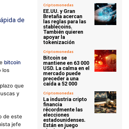
Criptomonedas
EE.UU. y Gran
Bretaña acercan
rápida de
las reglas para las
stablecoins.
También quieren
apoyar la
tokenización
Criptomonedas
Bitcoin se
de
bitcoin
mantiene en 63 000
USD. La calma en el
 los
mercado puede
preceder a una
caída a 52 000
 plazo que
ruscas y
Criptomonedas
La industria cripto
financia
récordmente las
elecciones
o de este
estadounidenses.
ista jefe
Están en juego