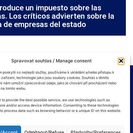
ntroduce un impuesto sobre las
. Los críticos advierten sobre la
a de empresas del estado
Spravovat souhlas / Manage consent
poskytli co nejlepší služby, používáme k ukládání a/nebo přístupu k
 zařízení, technologie jako jsou soubory cookies. Souhlas s těmito
i nám umožní zpracovávat údaje, jako je chování při procházení nebo
D na tomto webu.
r to provide the best possible service, we use technologies such as
tore and/or access device information. Consenting to these technologies
s to process data such as browsing behavior or a unique ID on this website.
t/Accept
Odmítnout/Refuse
Předvolby/Preferences