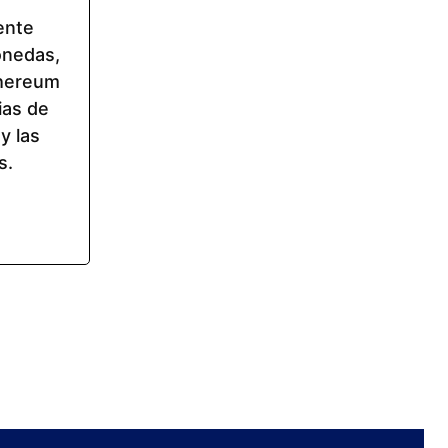
ente
onedas,
thereum
ias de
y las
s.