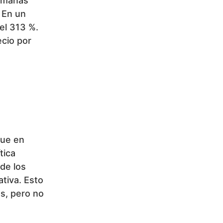
semanas
 En un
el 313 %.
ecio por
que en
tica
de los
ativa. Esto
es, pero no