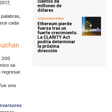
cientos de
2017,
millones de
dólares
 palabras,
Criptomonedas
ece cada
Ethereum pierde
fuerza tras un
fuerte crecimiento.
La CLARITY Act
podría determinar
scuchan
la próxima
dirección
e 200
nico se
 regresar.
fue una
inversores