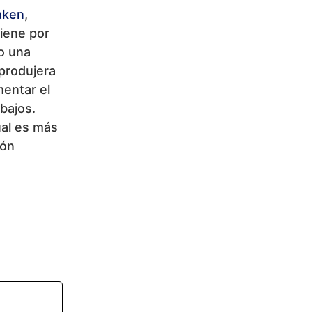
aken
,
tiene por
o una
 produjera
mentar el
bajos.
tual es más
ión