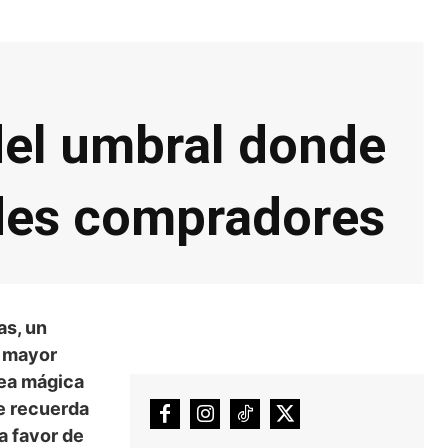
 del umbral donde
ndes compradores
as, un
e mayor
nea mágica
ue recuerda
a favor de