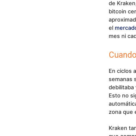
de Kraken
bitcoin ce
aproximada
el
mercad
mes ni ca
Cuando 
En ciclos 
semanas s
debilitaba
Esto no si
automátic
zona que 
Kraken ta