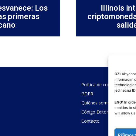
desvanece: Los
Illinois i
as primeras
criptomonedas
rcano
salid
CZ:
Abychom 
informacím o
Política de cookies (UE)
technologiem
jedinečná I
GDPR
Quiénes somos
ENG:
In orde
cookies to s
Código Editorial
will allow u
Contacto
Příjmou