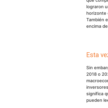
que compr
lograron u
horizonte 
También es
encima del
Esta ve
Sin embarg
2018 o 2022
macroeconó
inversores
significa 
pueden le