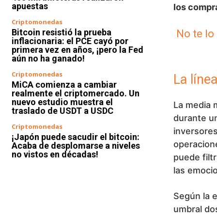
apuestas
los compr
Criptomonedas
Bitcoin resistió la prueba
No te lo
inflacionaria: el PCE cayó por
primera vez en años, ¡pero la Fed
aún no ha ganado!
Criptomonedas
La línea
MiCA comienza a cambiar
realmente el criptomercado. Un
nuevo estudio muestra el
La media 
traslado de USDT a USDC
durante un
Criptomonedas
inversores
¡Japón puede sacudir el bitcoin:
operacione
Acaba de desplomarse a niveles
no vistos en décadas!
puede filt
las emoci
Según la 
umbral dos