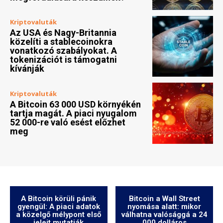
Kriptovaluták
Az USA és Nagy-Britannia
közelíti a stablecoinokra
vonatkozó szabályokat. A
tokenizációt is támogatni
kívánják
Kriptovaluták
A Bitcoin 63 000 USD környékén
tartja magát. A piaci nyugalom
52 000-re való esést előzhet
meg
A Bitcoin körüli pánik
Bitcoin a Wall Street
gyengül: A piaci adatok
nyomása alatt: mikor
a közelgő mélypont első
válhatna valósággá a 24
jeleit mutatják
000 dolláros