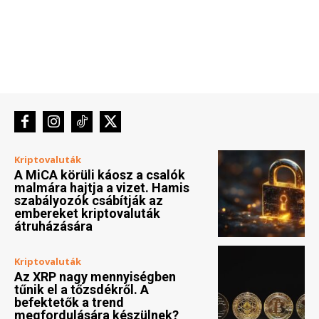
Kriptovaluták
A MiCA körüli káosz a csalók
malmára hajtja a vizet. Hamis
szabályozók csábítják az
embereket kriptovaluták
átruházására
Kriptovaluták
Az XRP nagy mennyiségben
tűnik el a tőzsdékről. A
befektetők a trend
megfordulására készülnek?