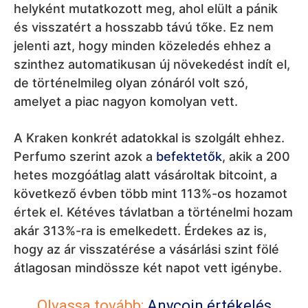
helyként mutatkozott meg, ahol elült a pánik
és visszatért a hosszabb távú tőke. Ez nem
jelenti azt, hogy minden közeledés ehhez a
szinthez automatikusan új növekedést indít el,
de történelmileg olyan zónáról volt szó,
amelyet a piac nagyon komolyan vett.
A Kraken konkrét adatokkal is szolgált ehhez.
Perfumo szerint azok a
befektetők
, akik a 200
hetes mozgóátlag alatt vásároltak bitcoint, a
következő évben több mint 113%-os hozamot
értek el. Kétéves távlatban a történelmi hozam
akár 313%-ra is emelkedett. Érdekes az is,
hogy az ár visszatérése a vásárlási szint fölé
átlagosan mindössze két napot vett igénybe.
Olvassa tovább:
Anycoin értékelés