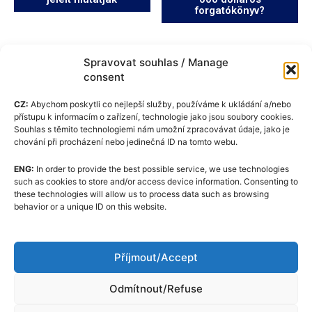
forgatókönyv?
Spravovat souhlas / Manage
consent
CZ:
Abychom poskytli co nejlepší služby, používáme k ukládání a/nebo
přístupu k informacím o zařízení, technologie jako jsou soubory cookies.
Souhlas s těmito technologiemi nám umožní zpracovávat údaje, jako je
chování při procházení nebo jedinečná ID na tomto webu.
ENG:
In order to provide the best possible service, we use technologies
Cookie-szabályzat (EU)
such as cookies to store and/or access device information. Consenting to
these technologies will allow us to process data such as browsing
GDPR
behavior or a unique ID on this website.
Rólunk
Szerkesztőségi Kódexe
Příjmout/Accept
Kapcsolat
Odmítnout/Refuse