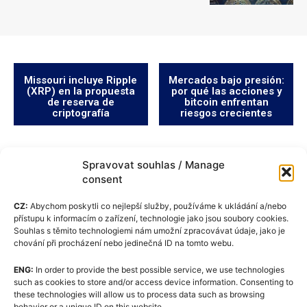
Missouri incluye Ripple
Mercados bajo presión:
(XRP) en la propuesta
por qué las acciones y
de reserva de
bitcoin enfrentan
criptografía
riesgos crecientes
Spravovat souhlas / Manage
consent
CZ:
Abychom poskytli co nejlepší služby, používáme k ukládání a/nebo
přístupu k informacím o zařízení, technologie jako jsou soubory cookies.
Souhlas s těmito technologiemi nám umožní zpracovávat údaje, jako je
chování při procházení nebo jedinečná ID na tomto webu.
ENG:
In order to provide the best possible service, we use technologies
Política de cookies (UE)
such as cookies to store and/or access device information. Consenting to
these technologies will allow us to process data such as browsing
GDPR
behavior or a unique ID on this website.