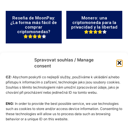
Reseña de MoonPay:
Monero: una
¿La forma más fácil de
criptomoneda para la
comprar
privacidad y la libertad
criptomonedas?
Spravovat souhlas / Manage
consent
CZ:
Abychom poskytli co nejlepší služby, používáme k ukládání a/nebo
přístupu k informacím o zařízení, technologie jako jsou soubory cookies.
Souhlas s těmito technologiemi nám umožní zpracovávat údaje, jako je
chování při procházení nebo jedinečná ID na tomto webu.
ENG:
In order to provide the best possible service, we use technologies
Política de cookies (UE)
such as cookies to store and/or access device information. Consenting to
these technologies will allow us to process data such as browsing
GDPR
behavior or a unique ID on this website.
Quiénes somos