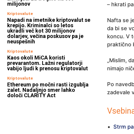
milijonov
– hkrati p
Kriptovalute
Napadi na imetnike kriptovalut se
Nafta se j
krepijo. Kriminalci so letos
da bi se v
ukradli več kot 30 milijonov
dolarjev, večina poskusov pa je
koncu. V 
neuspešnih
praktično
Kriptovalute
Kaos okoli MiCA koristi
„Mislim, d
prevarantom. Lažni regulatorji
vabijo ljudi k prenosu kriptovalut
nimajo nič
Kriptovalute
Po navedb
Ethereum po močni rasti izgublja
zalet. Nadaljnjo smer lahko
zadevale v
določi CLARITY Act
Vsebina
Strm pa