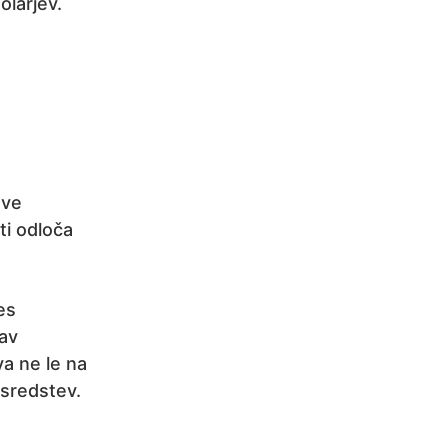
olarjev.
ave
ti odloča
es
rav
a ne le na
 sredstev.