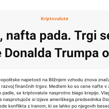
Kriptovalute
, nafta pada. Trgi 
e Donalda Trumpa o
eopolitske napetosti na Bližnjem vzhodu znova znač
a razvoj finančnih trgov. Medtem ko so cene nafte v 
 padle, se kriptovalute nasprotno blago krepijo. Vlag
a nasprotujoče si izjave ameriškega predsednika Do
de konflikta z Iranom, ki se lahko po njegovih bes