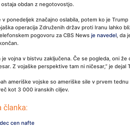
a ostaja obdan z negotovostjo.
e v ponedeljek značajno oslabila, potem ko je Trump 
ojaška operacija Združenih držav proti Iranu lahko bli
telefonskem pogovoru za CBS News
je navedel
, da j
 končan.
a je vojna v bistvu zaključena. Če se pogleda, oni že
esar. Z vojaške perspektive tam ni ničesar,” je dejal
ah ameriške vojske so ameriške sile v prvem tednu 
eč kot 3 000 iranskih ciljev.
 članka:
dec cen nafte