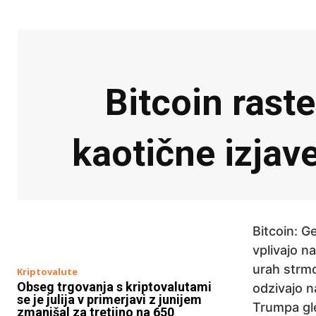
Bitcoin raste
kaotične izjav
Bitcoin: G
vplivajo n
urah strmo
Kriptovalute
Obseg trgovanja s kriptovalutami
odzivajo n
se je julija v primerjavi z junijem
Trumpa gle
zmanjšal za tretjino na 650