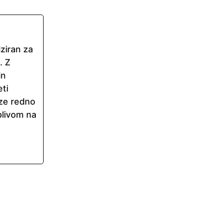
iziran za
. Z
in
ti
ize redno
plivom na