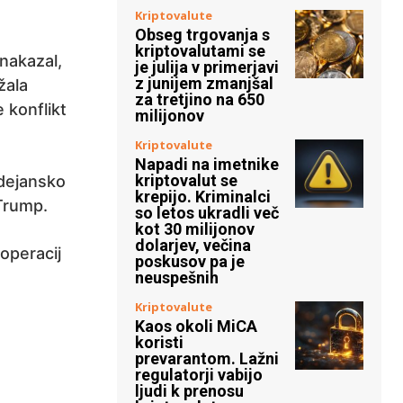
Kriptovalute
Obseg trgovanja s
kriptovalutami se
nakazal,
je julija v primerjavi
z junijem zmanjšal
žala
za tretjino na 650
e konflikt
milijonov
Kriptovalute
Napadi na imetnike
kriptovalut se
 dejansko
krepijo. Kriminalci
 Trump.
so letos ukradli več
kot 30 milijonov
dolarjev, večina
operacij
poskusov pa je
neuspešnih
Kriptovalute
Kaos okoli MiCA
koristi
prevarantom. Lažni
regulatorji vabijo
ljudi k prenosu