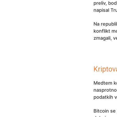
preliv, bo
napisal Tr
Na republi
konflikt 
zmagali, v
Kriptov
Medtem ko 
nasprotno 
podatkih v
Bitcoin s