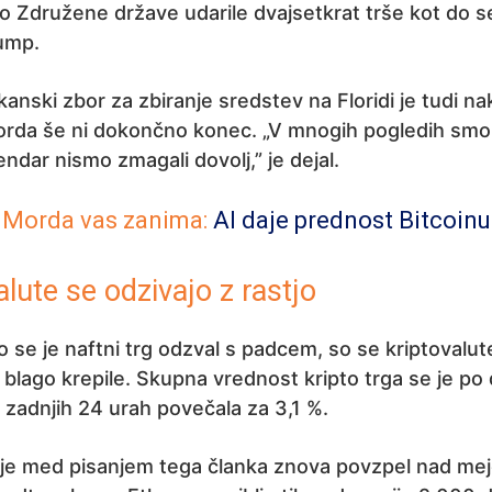
do Združene države udarile dvajsetkrat trše kot do se
ump.
kanski zbor za zbiranje sredstev na Floridi je tudi na
morda še ni dokončno konec. „V mnogih pogledih smo
endar nismo zmagali dovolj,” je dejal.
Morda vas zanima:
AI daje prednost Bitcoinu
alute se odzivajo z rastjo
se je naftni trg odzval s padcem, so se kriptovalut
blago krepile. Skupna vrednost kripto trga se je po
 zadnjih 24 urah povečala za 3,1 %.
e je med pisanjem tega članka znova povzpel nad me