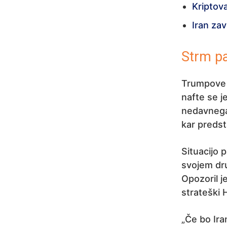
Kriptova
Iran za
Strm pa
Trumpove b
nafte se j
nedavnega 
kar predst
Situacijo 
svojem dr
Opozoril j
strateški 
„Če bo Ira