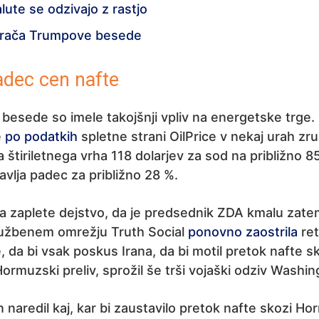
lute se odzivajo z rastjo
vrača Trumpove besede
dec cen nafte
esede so imele takojšnji vpliv na energetske trge.
e
po podatkih
spletne strani OilPrice v nekaj urah zru
štiriletnega vrha 118 dolarjev za sod na približno 85
avlja padec za približno 28 %.
pa zaplete dejstvo, da je predsednik ZDA kmalu zate
užbenem omrežju Truth Social
ponovno zaostrila
ret
e, da bi vsak poskus Irana, da bi motil pretok nafte s
Hormuzski preliv, sprožil še trši vojaški odziv Washin
n naredil kaj, kar bi zaustavilo pretok nafte skozi H