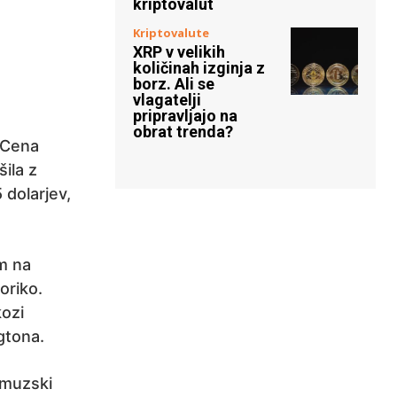
kriptovalut
Kriptovalute
XRP v velikih
količinah izginja z
borz. Ali se
vlagatelji
pripravljajo na
obrat trenda?
 Cena
šila z
 dolarjev,
m na
oriko.
kozi
gtona.
ormuzski