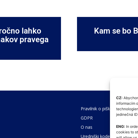
oročno lahko
Kam se bo Bi
znakov pravega
CZ:
Abychom 
informacím o
Pravilnik o piškotkih (EU)
technologiem
jedinečná I
GDPR
O nas
ENG:
In orde
cookies to s
Uredniški kodeks
will allow u