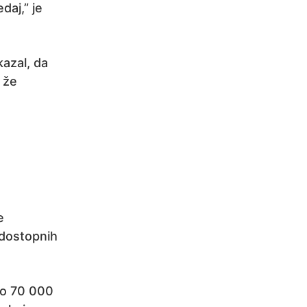
daj,” je
kazal, da
 že
e
 dostopnih
jo 70 000