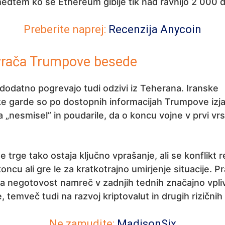
medtem ko se Ethereum giblje tik nad ravnijo 2 000 d
Preberite naprej:
Recenzija Anycoin
avrača Trumpove besede
dodatno pogrevajo tudi odzivi iz Teherana. Iranske
ke garde so po dostopnih informacijah Trumpove izj
a „nesmisel” in poudarile, da o koncu vojne v prvi vrs
e trge tako ostaja ključno vprašanje, ali se konflikt r
koncu ali gre le za kratkotrajno umirjenje situacije. P
a negotovost namreč v zadnjih tednih značajno vpliv
, temveč tudi na razvoj kriptovalut in drugih rizičnih
Ne zamudite:
MadisonSix