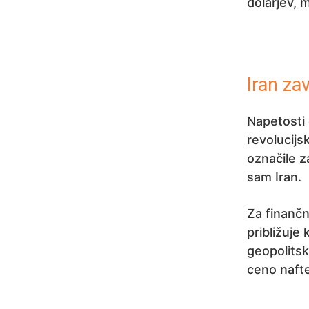
dolarjev, 
Iran z
Napetosti 
revolucijs
označile z
sam Iran.
Za finančn
približuje 
geopolitsk
ceno nafte