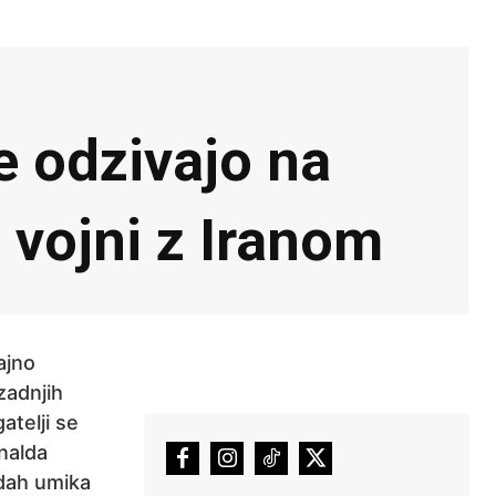
se odzivajo na
 vojni z Iranom
ajno
zadnjih
atelji se
nalda
edah umika