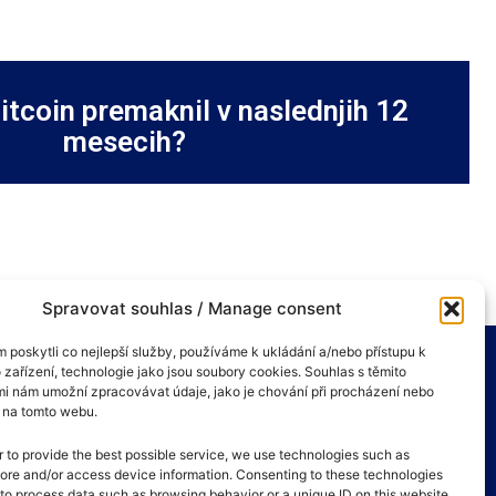
tcoin premaknil v naslednjih 12
mesecih?
Spravovat souhlas / Manage consent
poskytli co nejlepší služby, používáme k ukládání a/nebo přístupu k
 zařízení, technologie jako jsou soubory cookies. Souhlas s těmito
i nám umožní zpracovávat údaje, jako je chování při procházení nebo
D na tomto webu.
r to provide the best possible service, we use technologies such as
tore and/or access device information. Consenting to these technologies
s to process data such as browsing behavior or a unique ID on this website.