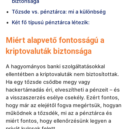
biztonsága
Tőzsde vs. pénztárca: mi a különbség
Két fő típusú pénztárca létezik:
Miért alapvető fontosságú a
kriptovaluták biztonsága
A hagyományos banki szolgáltatásokkal
ellentétben a kriptovaluták nem biztosítottak.
Ha egy tőzsde csődbe megy vagy
hackertámadás éri, elveszítheti a pénzeit – és
a visszaszerzés esélye csekély. Ezért fontos,
hogy már az elejétől fogva megértsük, hogyan
működnek a tőzsdék, mi az a pénztárca és
miért fontos, hogy ellenőrzésünk legyen a
privát kulcsok felett.