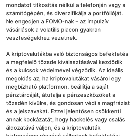
mondatot titkosítás nélkül a telefonján vagy a
számítógépén, és diverzifikálja a portfólióját.
Ne engedjen a FOMO-nak – az impulzív
vásárlások a volatilis piacon gyakran
veszteségekhez vezetnek.
A kriptovalutákba való biztonságos befektetés
a megfelelő tőzsde kiválasztásával kezdődik
és a kulcsok védelmével végződik. Az ideális
megoldás az, ha kriptovalutákat vásárol egy
megbízható platformon, beállítja a saját
pénztárcáját, átutalja a pénzeszközöket a
tőzsdén kívülre, és gondosan védi a magfrázist
és a jelszavakat. Ezzel jelentősen csökkenti
annak kockázatát, hogy hackelés vagy csalás
áldozatává váljon, és a kriptovaluták
biztonságos részévé válhatnak befektetési