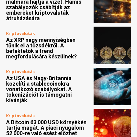
malmára hajtja a vizet. Hamis
szabályozók csábítják az
embereket kriptovaluták
átruházására
Kriptovaluták
Az XRP nagy mennyiségben
tűnik el a tőzsdékről. A
befektetők a trend
megfordulására készülnek?
Kriptovaluták
Az USA és Nagy-Britannia
közelíti a stablecoinokra
vonatkozó szabályokat. A
tokenizációt is támogatni
kívánják
Kriptovaluták
A Bitcoin 63 000 USD környékén
tartja magát. A piaci nyugalom
52 000-re való esést előzhet