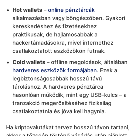
Hot wallets
–
online pénztárcák
alkalmazásban vagy böngészőben. Gyakori
kereskedéshez és fizetésekhez
praktikusak, de hajlamosabbak a
hackertámadásokra, mivel internethez
csatlakoztatott eszközökön futnak.
Cold wallets
– offline megoldások, általában
hardveres eszközök formájában
. Ezek a
legbiztonságosabbak hosszú távú
tároláshoz. A hardveres pénztárca
hasonlóan működik, mint egy USB-kulcs – a
tranzakció megerősítéséhez fizikailag
csatlakoztatnia és jóvá kell hagynia.
Ha kriptovalutákat tervez hosszú távon tartani,
akkor a tőzsdén történő vásárlás után ajánlott