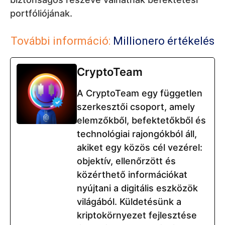
portfóliójának.
További információ:
Millionero értékelés
CryptoTeam
A CryptoTeam egy független
szerkesztői csoport, amely
elemzőkből, befektetőkből és
technológiai rajongókból áll,
akiket egy közös cél vezérel:
objektív, ellenőrzött és
közérthető információkat
nyújtani a digitális eszközök
világából. Küldetésünk a
kriptokörnyezet fejlesztése