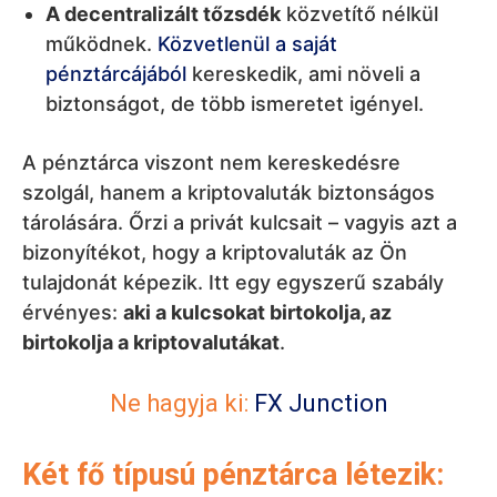
A decentralizált tőzsdék
közvetítő nélkül
működnek.
Közvetlenül a saját
pénztárcájából
kereskedik, ami növeli a
biztonságot, de több ismeretet igényel.
A pénztárca viszont nem kereskedésre
szolgál, hanem a kriptovaluták biztonságos
tárolására. Őrzi a privát kulcsait – vagyis azt a
bizonyítékot, hogy a kriptovaluták az Ön
tulajdonát képezik. Itt egy egyszerű szabály
érvényes:
aki a kulcsokat birtokolja, az
birtokolja a kriptovalutákat
.
Ne hagyja ki:
FX Junction
Két fő típusú pénztárca létezik: