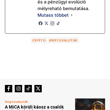
és a pénzügyi evolúció
mélyreható bemutatása.
Mutass többet
CRYPTO
KRIPTOVALUTÁK
Kriptovaluták
A MiCA körüli káosz a csalók