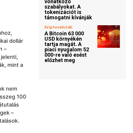
vonatkozó
szabályokat. A
tokenizációt is
támogatni kívánják
Kriptovaluták
mhoz,
A Bitcoin 63 000
USD környékén
kai dollár
tartja magát. A
n –
piaci nyugalom 52
000-re való esést
jelenti,
előzhet meg
k, mint a
nok nem
 összeg 100
átutalás
egek –
talások.