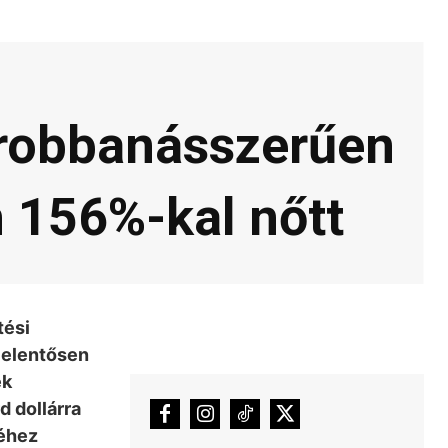
 robbanásszerűen
 156%-kal nőtt
tési
jelentősen
ek
d dollárra
kéhez