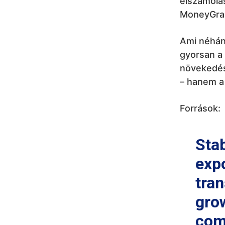
elszámolás
MoneyGram
Ami néhány
gyorsan a
növekedés
– hanem a 
Források:
Sta
exp
tran
gro
com