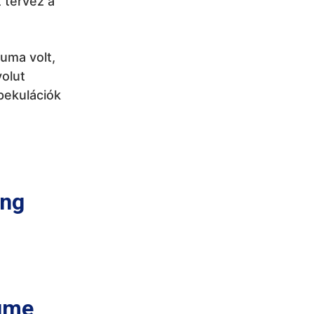
 tervez a
iuma volt,
olut
pekulációk
ing
lume