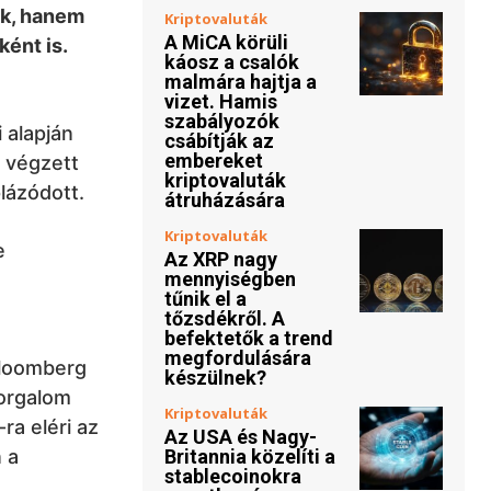
ök, hanem
Kriptovaluták
A MiCA körüli
ént is.
káosz a csalók
malmára hajtja a
vizet. Hamis
szabályozók
 alapján
csábítják az
embereket
n végzett
kriptovaluták
lázódott.
átruházására
Kriptovaluták
e
Az XRP nagy
mennyiségben
tűnik el a
tőzsdékről. A
befektetők a trend
megfordulására
Bloomberg
készülnek?
forgalom
Kriptovaluták
a eléri az
Az USA és Nagy-
 a
Britannia közelíti a
stablecoinokra