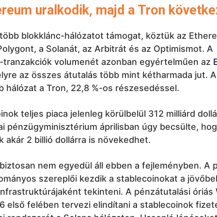
reum uralkodik, majd a Tron követke
több blokklánc-hálózatot támogat, köztük az Ether
Polygont, a Solanát, az Arbitrát és az Optimismot. A
n-tranzakciók volumenét azonban egyértelműen az
elyre az összes átutalás több mint kétharmada jut. 
b hálózat a Tron, 22,8 %-os részesedéssel.
nok teljes piaca jelenleg körülbelül 312 milliárd doll
ai pénzügyminisztérium áprilisban úgy becsülte, ho
k akár 2 billió dollárra is növekedhet.
 biztosan nem egyedül áll ebben a fejleményben. A 
ományos szereplői kezdik a stablecoinokat a jövőbel
infrastruktúrájaként tekinteni. A pénzátutalási óriá
 első felében tervezi elindítani a stablecoinok fizet