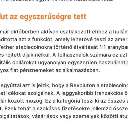
ut az egyszerűségre tett
 már októberben aktívan csatlakozott ehhez a hullá
ndította azt a funkciót, amely lehetővé teszi az ameri
ther stablecoinokra történő átváltását 1:1 arányba
és rejtett díjak nélkül. A felhasználók számára ez azt 
itális dollárokat ugyanolyan egyszerűen használhatjá
os fiat pénznemeket az alkalmazásban.
egyúttal azt is jelzik, hogy a Revoluton a stablecoi
leti célokat szolgálnak. A leggyakoribb tranzakciós
lár között mozog. Ez a kategória teszi ki az összes 
. Ezek tehát a szokásos fizetésekre jellemző össz
olgáltatások, vásárlások vagy személyek közötti átu