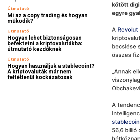
kötött di
Útmutató
egyre gya
Mi az a copy trading és hogyan
működik?
A
Revolut
Útmutató
Hogyan lehet biztonságosan
kriptovalu
befektetni a kriptovalutákba:
becslése s
útmutató kezdőknek
összes fi
Útmutató
Hogyan használjuk a stablecoint?
A kriptovaluták már nem
„Annak ell
feltétlenül kockázatosak
viszonylag
Obchakevi
A tendenci
Intelligen
stablecoi
56,6 billi
hétköznap