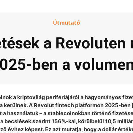
Útmutató
zetések a Revoluten
025-ben a volumen
inok a kriptovilág perifériájáról a hagyományos fize
a kerülnek. A Revolut fintech platformon 2025-ben 
t a használatuk – a stablecoinokban történő fizetés
 becslések szerint 156%-kal, körülbelül 10,5 milliár
őző évhez képest. Ez azt mutatja, hogy a dollár érté