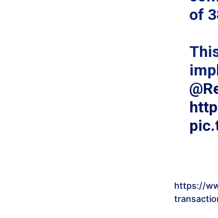
of 
This
imp
@Re
htt
pic
https://w
transactio