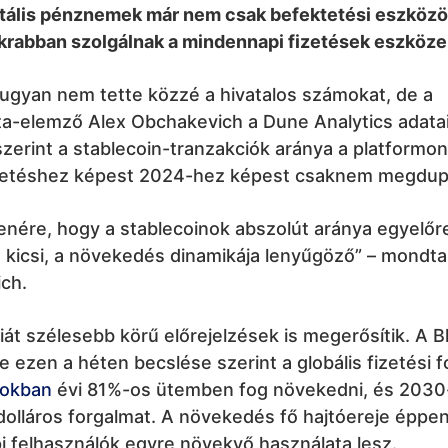
gitális pénznemek már nem csak befektetési eszköz
krabban szolgálnak a mindennapi fizetések eszközek
ugyan nem tette közzé a hivatalos számokat, de a
ta-elemző Alex Obchakevich a Dune Analytics adatai
zerint a stablecoin-tranzakciók aránya a platformo
zetéshez képest 2024-hez képest csaknem megdup
enére, hogy a stablecoinok abszolút aránya egyelőr
 kicsi, a növekedés dinamikája lenyűgöző” – mondta
ch.
át szélesebb körű előrejelzések is megerősítik. A 
ce ezen a héten becslése szerint a globális fizetési 
nokban
évi 81%-os ütemben fog növekedni, és 2030-r
ó dolláros forgalmat. A növekedés fő hajtóereje éppen
i felhasználók egyre növekvő használata lesz.