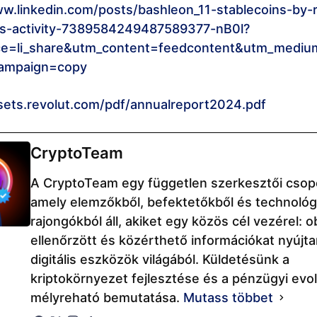
ww.linkedin.com/posts/bashleon_11-stablecoins-by-r
s-activity-7389584249487589377-nB0l?
ce=li_share&utm_content=feedcontent&utm_mediu
ampaign=copy
ssets.revolut.com/pdf/annualreport2024.pdf
CryptoTeam
A CryptoTeam egy független szerkesztői csop
amely elemzőkből, befektetőkből és technológi
rajongókból áll, akiket egy közös cél vezérel: ob
ellenőrzött és közérthető információkat nyújta
digitális eszközök világából. Küldetésünk a
kriptokörnyezet fejlesztése és a pénzügyi evo
mélyreható bemutatása.
Mutass többet