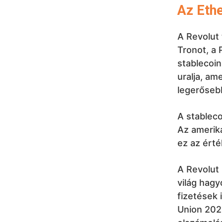
Az Ethe
A Revolut 
Tronot, a 
stablecoi
uralja, am
legerőseb
A stablecoi
Az amerik
ez az érté
A Revolut
világ hagy
fizetések 
Union 2026