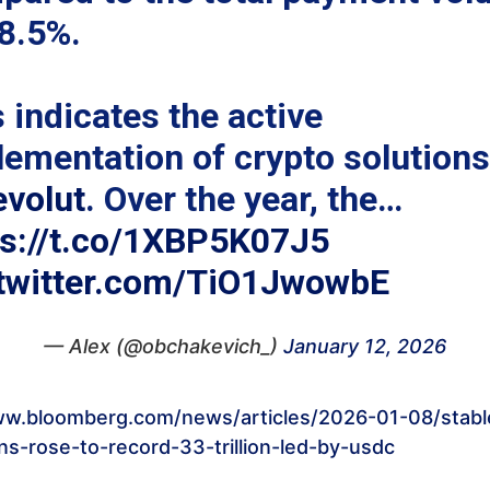
38.5%.
 indicates the active
lementation of crypto solutions
volut
. Over the year, the…
ps://t.co/1XBP5K07J5
.twitter.com/TiO1JwowbE
— Alex (@obchakevich_)
January 12, 2026
ww.bloomberg.com/news/articles/2026-01-08/stabl
ns-rose-to-record-33-trillion-led-by-usdc