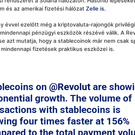
i rendszerét a Solana hálózaton. Hasonló lépéseket
 és az amerikai fizetési hálózat
Zelle is.
 évvel ezelőtt még a kriptovaluta-rajongók privilég
 mindennapi pénzügyi eszközök részévé válik. A Rev
e azt mutatja, hogy a stablecoinok már nem csak s
mindennapi fizetések praktikus eszközei is.
blecoins on
@Revolut
are show
onential growth. The volume of
sactions with stablecoins is
wing four times faster at 156%
pared to the total payment vo