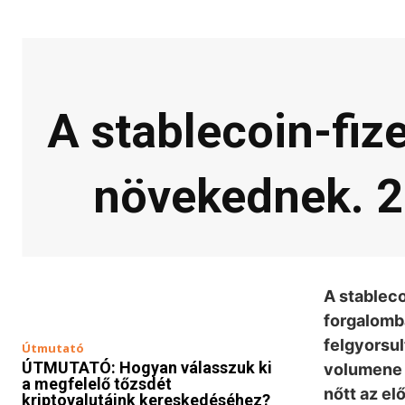
A stablecoin-fi
növekednek. 2
A stableco
forgalomb
felgyorsul
Útmutató
ÚTMUTATÓ: Hogyan válasszuk ki
volumene a
a megfelelő tőzsdét
nőtt az el
kriptovalutáink kereskedéséhez?