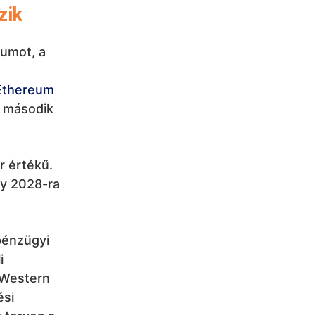
zik
eumot, a
Ethereum
A második
ár értékű.
gy 2028-ra
pénzügyi
i
s Western
ési