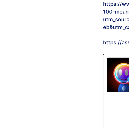
https://w
100-mean
utm_sour
eb&utm_c
https://a