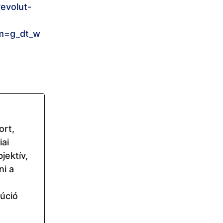
evolut-
m=g_dt_w
ort,
ai
jektív,
ni a
lúció