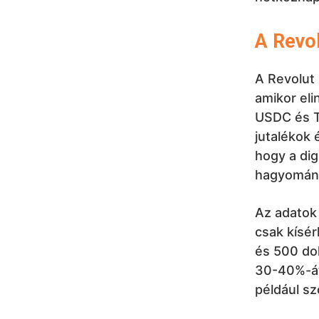
A Revol
A Revolut
amikor eli
USDC és Te
jutalékok 
hogy a dig
hagyomány
Az adatok 
csak kísér
és 500 dol
30-40%-át
például sz