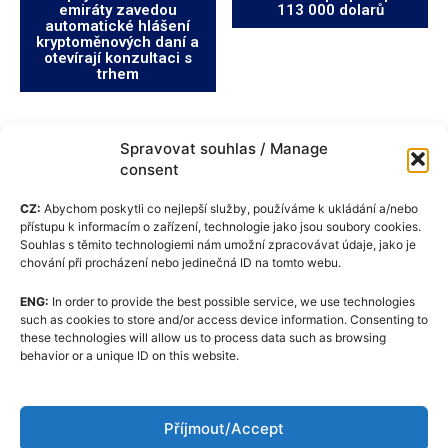
emiráty zavedou
113 000 dolarů
automatické hlášení
kryptoměnových daní a
otevírají konzultaci s
trhem
Spravovat souhlas / Manage
consent
CZ:
Abychom poskytli co nejlepší služby, používáme k ukládání a/nebo
přístupu k informacím o zařízení, technologie jako jsou soubory cookies.
Souhlas s těmito technologiemi nám umožní zpracovávat údaje, jako je
chování při procházení nebo jedinečná ID na tomto webu.
ENG:
In order to provide the best possible service, we use technologies
Zásady cookies (EU)
such as cookies to store and/or access device information. Consenting to
these technologies will allow us to process data such as browsing
GDPR
behavior or a unique ID on this website.
O nás
Redakční kodex
Příjmout/Accept
Kontakt