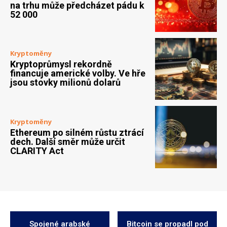
na trhu může předcházet pádu k
52 000
Kryptoměny
Kryptoprůmysl rekordně
financuje americké volby. Ve hře
jsou stovky milionů dolarů
Kryptoměny
Ethereum po silném růstu ztrácí
dech. Další směr může určit
CLARITY Act
Spojené arabské
Bitcoin se propadl pod