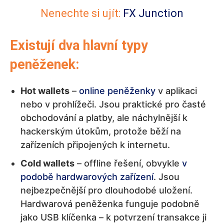
Nenechte si ujít:
FX Junction
Existují dva hlavní typy
peněženek:
Hot wallets
–
online peněženky
v aplikaci
nebo v prohlížeči. Jsou praktické pro časté
obchodování a platby, ale náchylnější k
hackerským útokům, protože běží na
zařízeních připojených k internetu.
Cold wallets
– offline řešení, obvykle
v
podobě hardwarových zařízení
. Jsou
nejbezpečnější pro dlouhodobé uložení.
Hardwarová peněženka funguje podobně
jako USB klíčenka – k potvrzení transakce ji