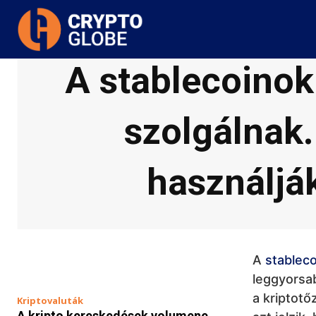
A stablecoinok
szolgálnak.
használjá
A
stablec
leggyorsa
a kriptotő
Kriptovaluták
A kripto kereskedések volumene