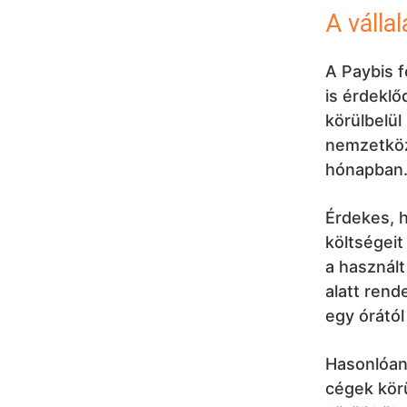
A válla
A Paybis f
is érdeklő
körülbelül
nemzetköz
hónapban
Érdekes, h
költségeit
a használ
alatt rend
egy órától 
Hasonlóan 
cégek kör