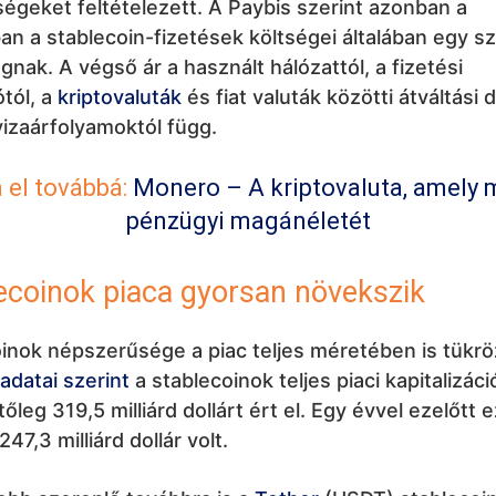
tségeket feltételezett. A Paybis szerint azonban a
an a stablecoin-fizetések költségei általában egy s
gnak. A végső ár a használt hálózattól, a fizetési
ótól, a
kriptovaluták
és fiat valuták közötti átváltási d
izaárfolyamoktól függ.
 el továbbá:
Monero – A kriptovaluta, amely
pénzügyi magánéletét
ecoinok piaca gyorsan növekszik
inok népszerűsége a piac teljes méretében is tükrö
adatai szerint
a stablecoinok teljes piaci kapitalizáci
őleg 319,5 milliárd dollárt ért el. Egy évvel ezelőtt e
247,3 milliárd dollár volt.