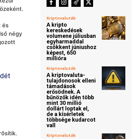
kezdi
közeként.
Kriptovaluták
A kripto
t és
kereskedések
első négy
volumene júliusban
egyharmaddal
gozott
csökkent júniushoz
képest, 650
millióra
Kriptovaluták
A kriptovaluta-
sdét
tulajdonosok elleni
támadások
erősödnek. A
bűnözők idén több
mint 30 millió
dollárt loptak el,
de a kísérletek
többsége kudarcot
vall
ősítik.
Kriptovaluták