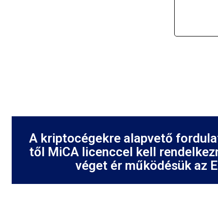
A kriptocégekre alapvető fordulat
től MiCA licenccel kell rendelkez
véget ér működésük az 