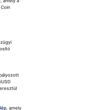
, amely a
 Coin
nzügyi
osító
bályozott
oFiUSD
eresztül
lép
, amely