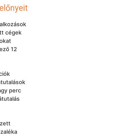
előnyeit
lalkozások
tt cégek
nokat
kező 12
ciók
átutalások
agy perc
átutalás
zett
ázaléka