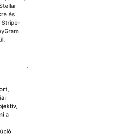
tellar
kre és
 Stripe-
neyGram
l.
ort,
ai
jektív,
ni a
lúció