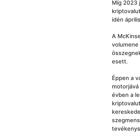
Míg 2023 j
kriptovalu
idén ápril
A McKinsey
volumene 2
összegnek 
esett.
Éppen a vá
motorjává
évben a le
kriptovalu
kereskedel
szegmensek
tevékenysé