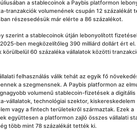
úliusában a stablecoinok a Paybis platformon lebony
ta-tranzakciók volumenének csupán 12 százalékát te
isban részesedésük már elérte a 86 százalékot.
 szerint a stablecoinok útján lebonyolított fizetése
025-ben megközelítőleg 390 milliárd dollárt ért el
körülbelül 60 százaléka vállalatok közötti tranzakc
llalati felhasználás válik tehát az egyik fő növekedé
 ennek a szegmensnek. A Paybis platformon az elmú
gnagyobb volumenű stablecoin-fizetések a digitális 
ta-vállalatok, technológiai szektor, kiskereskedelem
em vagy a fintech területekről származtak. Ezek a
 együttesen a platformon zajló összes vállalati st
g több mint 78 százalékát tették ki.