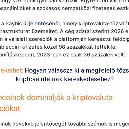
, hogy szerepük gyorsan változik. Egyre több vállalat 
asználni őket a szokásos nemzetközi fizetések esz
i a Paybis
új jelentéséből
, amely kriptovaluta-tőzsdé
nfrastruktúrát üzemeltet. A cég adatai szerint 2026 
 a vállalati szereplők a platformján keresztül feldol
blecoin-kifizetés közel 98 százalékát tették ki.
nlításképpen, 2023-ban ez csak 36 százalék volt.
ekelhet:
Hogyan válassza ki a megfelelő tőz
kriptovalutáinak kereskedéséhez?
ecoinok dominálják a kriptovaluta-
ciókat
inok növekvő jelentőségét további számok is meger