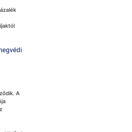
zázalék
íjaktól
 megvédi
ződik. A
ója
z