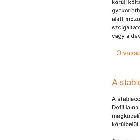
körüli köl
gyakorlatb
alatt mozo
szolgáltat
vagy a dev
Olvassa
A stabl
A stableco
DefiLlama
megközelít
körülbelül 