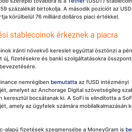
obb szereplő továbbra is a
Tether
(USDT) stablecoin
 59 százalékát birtokolja. A második pozíciót az USD
ja körülbelül 76 milliárd dolláros piaci értékkel.
tési stablecoinok érkeznek a piacra
inok iránti növekvő kereslet egyúttal ösztönzi a pé
at új, fizetésekre és banki szolgáltatásokra összpont
bevezetésére.
Finance nemrégiben
bemutatta
az fUSD intézményi
jét, amelyet az Anchorage Digital szövetségileg sza
n keresztül bocsátanak ki. A SoFi is elindította a S
jét, amely az ügyfelek számára mobilalkalmazásán k
nc-alapú fizetések szegmensébe a MoneyGram is
be