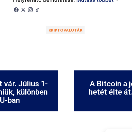
KRIPTOVALUTÁK
 vár. Július 1-
A Bitcoin a 
niük, különben
hetét élte át
EU-ban