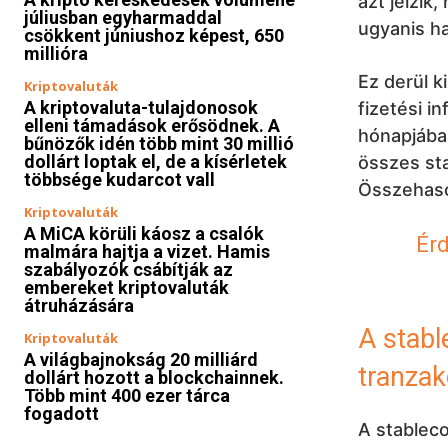
azt jelzik
júliusban egyharmaddal
ugyanis h
csökkent júniushoz képest, 650
millióra
Ez derül k
Kriptovaluták
A kriptovaluta-tulajdonosok
fizetési i
elleni támadások erősödnek. A
hónapjában
bűnözők idén több mint 30 millió
dollárt loptak el, de a kísérletek
összes sta
többsége kudarcot vall
Összehaso
Kriptovaluták
A MiCA körüli káosz a csalók
Érd
malmára hajtja a vizet. Hamis
szabályozók csábítják az
embereket kriptovaluták
átruházására
A stabl
Kriptovaluták
A világbajnokság 20 milliárd
tranzak
dollárt hozott a blockchainnek.
Több mint 400 ezer tárca
fogadott
A stableco