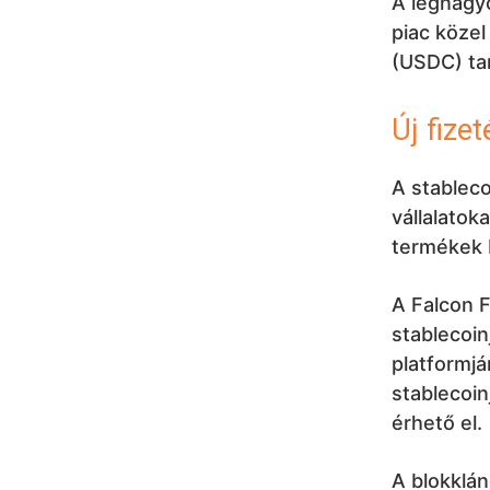
A legnagy
piac közel
(USDC) tart
Új fize
A stableco
vállalatok
termékek 
A Falcon 
stablecoin
platformjá
stablecoin
érhető el.
A blokklá