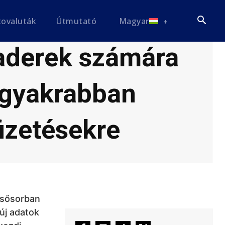
tovaluták
Útmutató
Magyar
raderek számára
e gyakrabban
izetésekre
lsősorban
új adatok