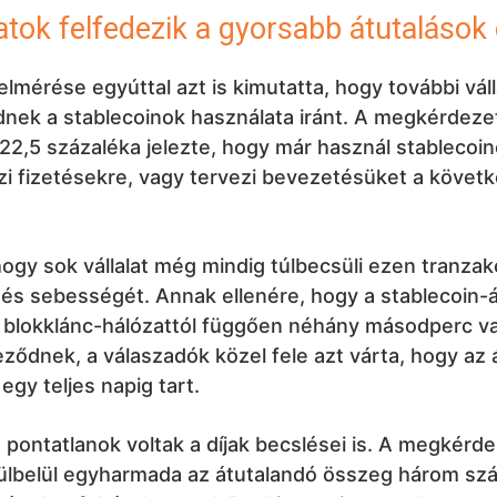
latok felfedezik a gyorsabb átutalások 
elmérése egyúttal azt is kimutatta, hogy további vál
dnek a stablecoinok használata iránt. A megkérdeze
 22,5 százaléka jelezte, hogy már használ stablecoi
i fizetésekre, vagy tervezi bevezetésüket a követ
.
ogy sok vállalat még mindig túlbecsüli ezen tranzak
 és sebességét. Annak ellenére, hogy a stablecoin-
t blokklánc-hálózattól függően néhány másodperc v
eződnek, a válaszadók közel fele azt várta, hogy az 
egy teljes napig tart.
pontatlanok voltak a díjak becslései is. A megkérde
ülbelül egyharmada az átutalandó összeg három sz