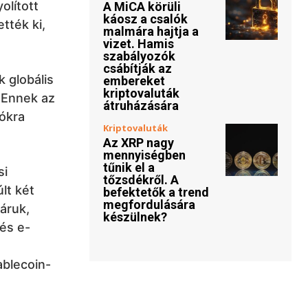
olított
A MiCA körüli
káosz a csalók
tték ki,
malmára hajtja a
vizet. Hamis
szabályozók
csábítják az
k globális
embereket
kriptovaluták
. Ennek az
átruházására
iókra
Kriptovaluták
Az XRP nagy
mennyiségben
tűnik el a
si
tőzsdékről. A
lt két
befektetők a trend
megfordulására
áruk,
készülnek?
 és e-
ablecoin-