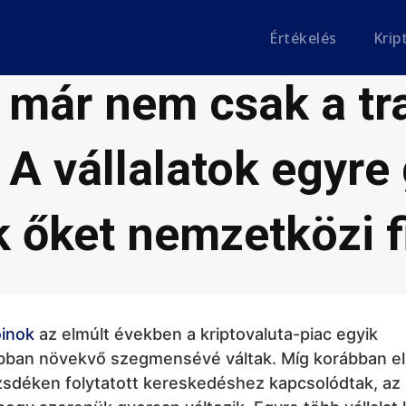
Értékelés
Krip
Kriptovaluták
 már nem csak a t
 A vállalatok egyr
k őket nemzetközi f
oinok
az elmúlt években a kriptovaluta-piac egyik
bban növekvő szegmensévé váltak. Míg korábban e
zsdéken folytatott kereskedéshez kapcsolódtak, az 