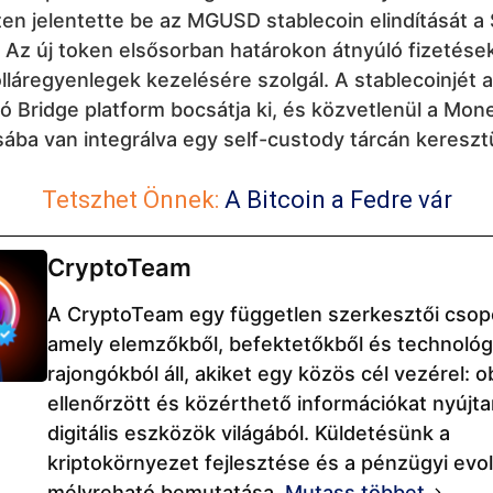
en jelentette be az MGUSD stablecoin elindítását a S
 Az új token elsősorban határokon átnyúló fizetése
dolláregyenlegek kezelésére szolgál. A stablecoinjét a
ó Bridge platform bocsátja ki, és közvetlenül a Mo
ába van integrálva egy self-custody tárcán keresztü
Tetszhet Önnek:
A Bitcoin a Fedre vár
CryptoTeam
A CryptoTeam egy független szerkesztői csop
amely elemzőkből, befektetőkből és technológi
rajongókból áll, akiket egy közös cél vezérel: ob
ellenőrzött és közérthető információkat nyújta
digitális eszközök világából. Küldetésünk a
kriptokörnyezet fejlesztése és a pénzügyi evo
mélyreható bemutatása.
Mutass többet