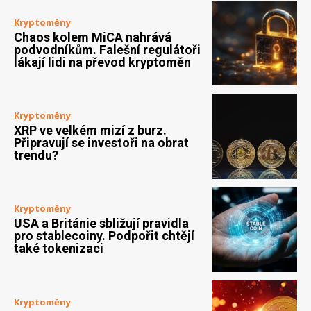
Kryptoměny
Chaos kolem MiCA nahrává
podvodníkům. Falešní regulátoři
lákají lidi na převod kryptoměn
Kryptoměny
XRP ve velkém mizí z burz.
Připravují se investoři na obrat
trendu?
Kryptoměny
USA a Británie sbližují pravidla
pro stablecoiny. Podpořit chtějí
také tokenizaci
Kryptoměny