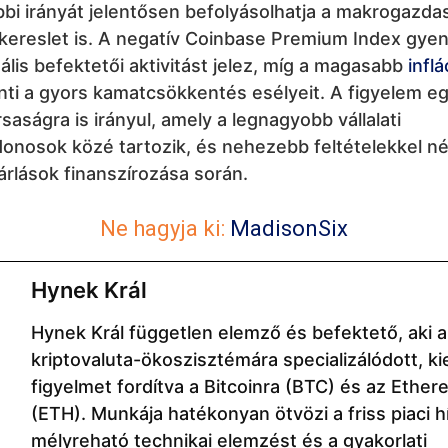
bbi irányát jelentősen befolyásolhatja a makrogazda
kereslet is. A negatív Coinbase Premium Index gye
ális befektetői aktivitást jelez, míg a magasabb
inflá
ti a gyors kamatcsökkentés esélyeit. A figyelem e
saságra is irányul, amely a legnagyobb vállalati
jdonosok közé tartozik, és nehezebb feltételekkel 
árlások finanszírozása során.
Ne hagyja ki:
MadisonSix
Hynek Král
Hynek Král független elemző és befektető, aki a
kriptovaluta-ökoszisztémára specializálódott, ki
figyelmet fordítva a Bitcoinra (BTC) és az Ethe
(ETH). Munkája hatékonyan ötvözi a friss piaci hí
mélyreható technikai elemzést és a gyakorlati