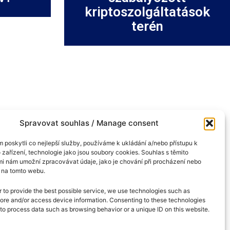
kriptoszolgáltatások
terén
Spravovat souhlas / Manage consent
Cookie-
szabályzat
poskytli co nejlepší služby, používáme k ukládání a/nebo přístupu k
 zařízení, technologie jako jsou soubory cookies. Souhlas s těmito
(EU)
i nám umožní zpracovávat údaje, jako je chování při procházení nebo
D na tomto webu.
GDPR
Rólunk
r to provide the best possible service, we use technologies such as
tore and/or access device information. Consenting to these technologies
Szerkesztőségi
s to process data such as browsing behavior or a unique ID on this website.
Kódexe