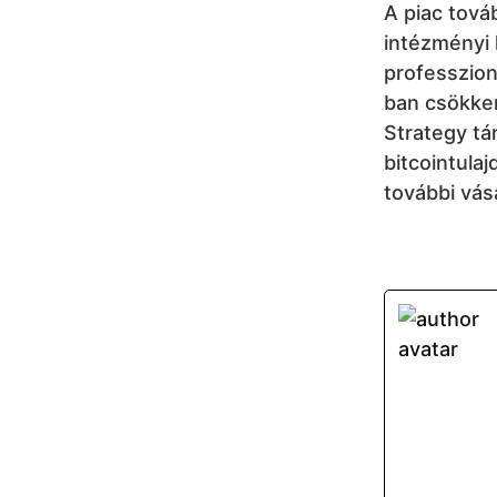
A piac tová
intézményi 
professzion
ban csökken
Strategy tár
bitcointula
további vás