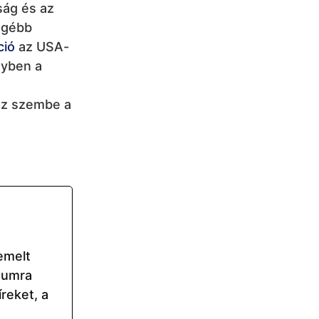
ság és az
ngébb
ció
az USA-
gyben a
néz szembe a
emelt
reumra
reket, a