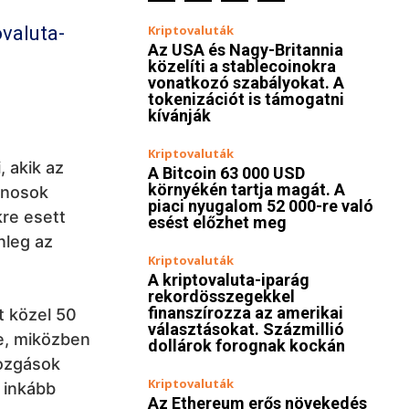
valuta-
Kriptovaluták
Az USA és Nagy-Britannia
közelíti a stablecoinokra
vonatkozó szabályokat. A
tokenizációt is támogatni
kívánják
Kriptovaluták
, akik az
A Bitcoin 63 000 USD
környékén tartja magát. A
donosok
piaci nyugalom 52 000-re való
kre esett
esést előzhet meg
nleg az
Kriptovaluták
A kriptovaluta-iparág
rekordösszegekkel
finanszírozza az amerikai
t közel 50
választásokat. Százmillió
e, miközben
dollárok forognak kockán
mozgások
Kriptovaluták
s inkább
Az Ethereum erős növekedés