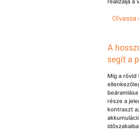
realizálja 
Olvassa e
A hosszú
segít a 
Míg a rövid
ellenkezőle
beáramlása 
része a jele
kontraszt a
akkumuláció
időszakaiba