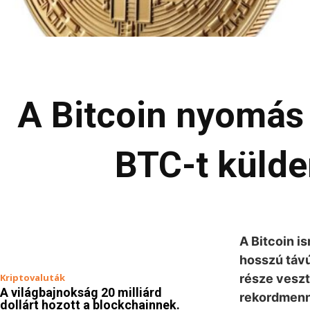
A Bitcoin nyomás a
BTC-t külde
A Bitcoin i
hosszú távú
Kriptovaluták
része veszt
A világbajnokság 20 milliárd
rekordmenn
dollárt hozott a blockchainnek.