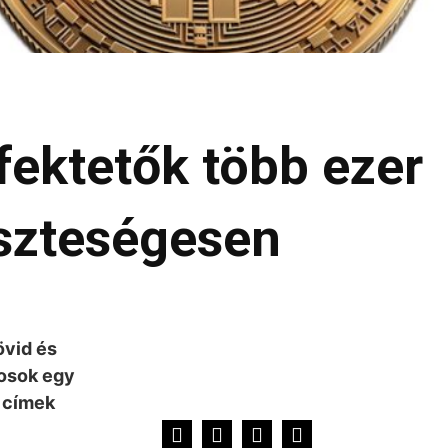
fektetők több ezer
eszteségesen
övid és
nosok egy
s címek