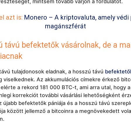
a veszteséget, mintsem tovább várjon a fordulatot.
l azt is:
Monero – A kriptovaluta, amely védi
magánszférát
 távú befektetők vásárolnak, de a m
piacnak
 távú tulajdonosok eladnak, a hosszú távú
befektető
g viselkednek. Az akkumulációs címekre érkező bitc
elérte a rekord 181 000 BTC-t, ami arra utal, hogy a
nlegi korrekciót további vásárlási lehetőségként érzé
z újabb befektetők pániája és a hosszú távú szerep
ja között jellemző a bitcoinra a megnövekedett volat
n.