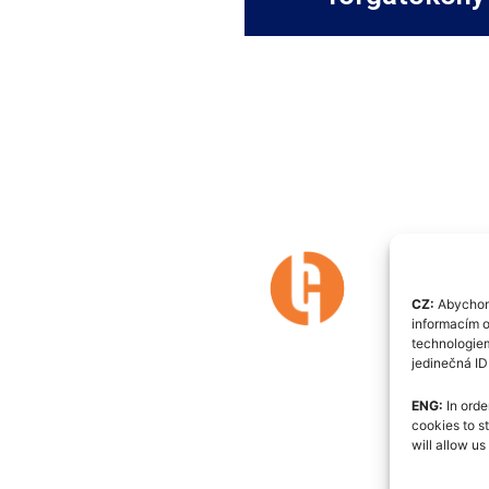
CZ:
Abychom 
informacím o
technologiem
jedinečná I
ENG:
In orde
cookies to s
will allow u