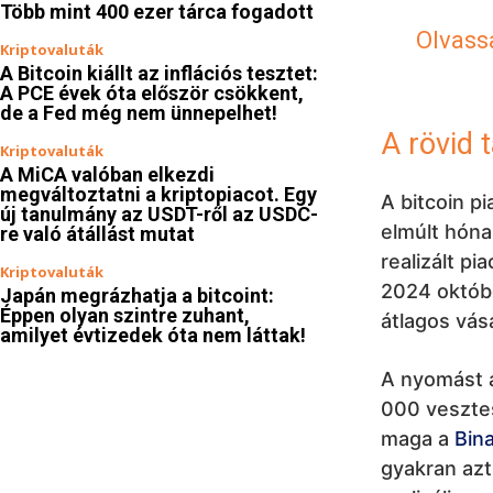
Több mint 400 ezer tárca fogadott
Olvassa
Kriptovaluták
A Bitcoin kiállt az inflációs tesztet:
A PCE évek óta először csökkent,
de a Fed még nem ünnepelhet!
A rövid 
Kriptovaluták
A MiCA valóban elkezdi
megváltoztatni a kriptopiacot. Egy
A bitcoin p
új tanulmány az USDT-ről az USDC-
elmúlt hón
re való átállást mutat
realizált pi
Kriptovaluták
2024 októbe
Japán megrázhatja a bitcoint:
Éppen olyan szintre zuhant,
átlagos vásá
amilyet évtizedek óta nem láttak!
A nyomást a
000 vesztes
maga a
Bin
gyakran azt