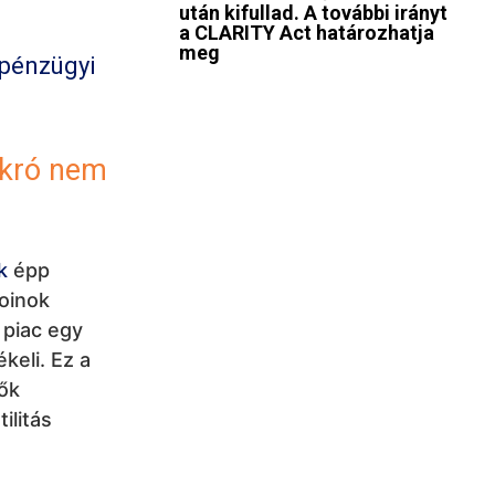
után kifullad. A további irányt
a CLARITY Act határozhatja
meg
 pénzügyi
akró nem
k
épp
oinok
 piac egy
keli. Ez a
lők
ilitás