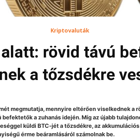
Kriptovaluták
latt: rövid távú be
nek a tőzsdékre v
smét megmutatja, mennyire eltérően viselkednek a r
 befektetők a zuhanás idején. Míg az újabb tulajdo
eséggel küldi BTC-jét a tőzsdékre, az akkumuláció
yiségű érme beáramlásáról számolnak be.