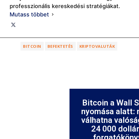
professzionális kereskedési stratégiákat.
Mutass többet
BITCOIN
BEFEKTETÉS
KRIPTOVALUTÁK
Bitcoin a Wall 
nyomása alatt: 
válhatna valósá
24 000 dollá
forgatóköny