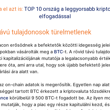
 el azt is:
TOP 10 ország a leggyorsabb kripto
elfogadással
távú tulajdonosok türelmetlenek
iacon erősödnek a befektetők közötti idegesség jelei
apokban vásárolták meg a
BTC
-t. A rövid távú tulaj
aci kapitalizációjának mutatója a legalacsonyabb érté
re óta, ami arra utal, hogy sok újabb befektető jele
rlási ára alatt van.
z on-chain adatok is megerősítik. Egyetlen nap alat
éggel tartott BTC érkezett a kriptovaluta tőzsdékr
ance
körülbelül 9 500 BTC-t fogadott be. Az ilyen 
 mutatják, hogy a piac egy része kapitulálni kezd, é