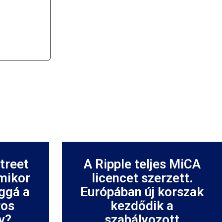
Street
A Ripple teljes MiCA
mikor
licencet szerzett.
ggá a
Európában új korszak
ros
kezdődik a
v?
szabályozott