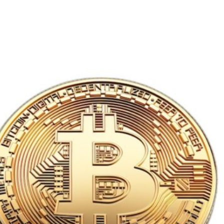
Értékelés
Kriptovaluták
Útmutató
Magyar