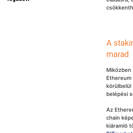
csökkenth
A staki
marad
Miközben 
Ethereum v
körülbelül
belépési s
Az Ethere
chain képe
kiáramló t