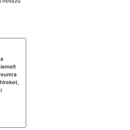
 a hosszú
 a
kiemelt
ereumra
híreket,
i