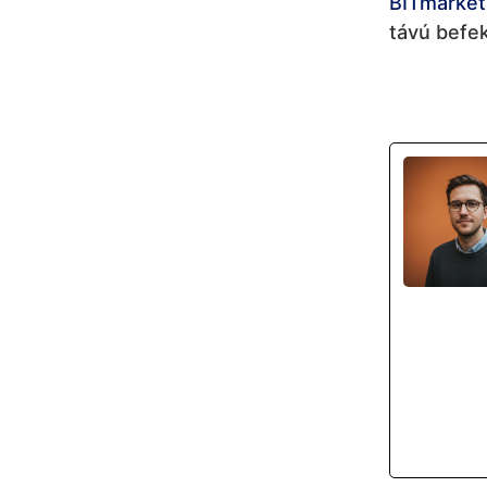
BITmarket
távú befek