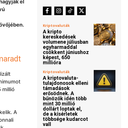
hagyják el
vú
jövőjében.
Kriptovaluták
A kripto
kereskedések
volumene júliusban
egyharmaddal
csökkent júniushoz
maradt
képest, 650
millióra
Kriptovaluták
izált
A kriptovaluta-
minimumot
tulajdonosok elleni
támadások
millió
erősödnek. A
bűnözők idén több
mint 30 millió
dollárt loptak el,
kelik. A
de a kísérletek
többsége kudarcot
onnali
vall
ük