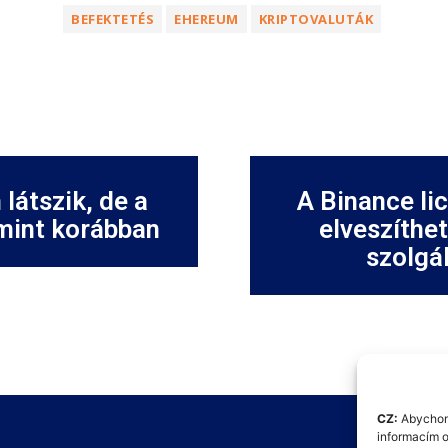
BEFEKTETÉS
EHEREUM
KRIPTOVALUTÁK
látszik, de a
A Binance li
 mint korábban
elveszíthet
szolgál
CZ:
Abychom 
informacím o