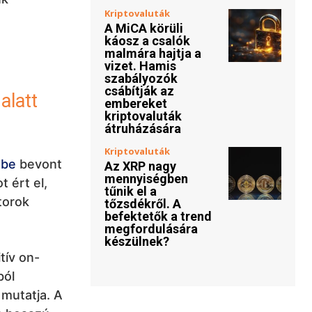
Kriptovaluták
A MiCA körüli
káosz a csalók
malmára hajtja a
vizet. Hamis
szabályozók
csábítják az
alatt
embereket
kriptovaluták
átruházására
Kriptovaluták
gbe
bevont
Az XRP nagy
mennyiségben
 ért el,
tűnik el a
átorok
tőzsdékről. A
befektetők a trend
megfordulására
készülnek?
tív on-
ból
 mutatja. A