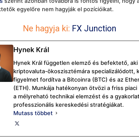
s
szerint azonban továbbra is fontos figyelni, hogy
tetők egyelőre nem hagyják el pozícióikat.
Ne hagyja ki:
FX Junction
Hynek Král
Hynek Král független elemző és befektető, aki
kriptovaluta-ökoszisztémára specializálódott, 
figyelmet fordítva a Bitcoinra (BTC) és az Eth
(ETH). Munkája hatékonyan ötvözi a friss piaci 
a mélyreható technikai elemzést és a gyakorlat
professzionális kereskedési stratégiákat.
Mutass többet