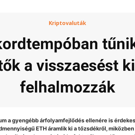
Kriptovaluták
ordtempóban tűnik 
tők a visszaesést k
felhalmozzák
um a gyengébb árfolyamfejlődés ellenére is érdekes
dmennyiségű ETH áramlik ki a tőzsdékről, miközben 