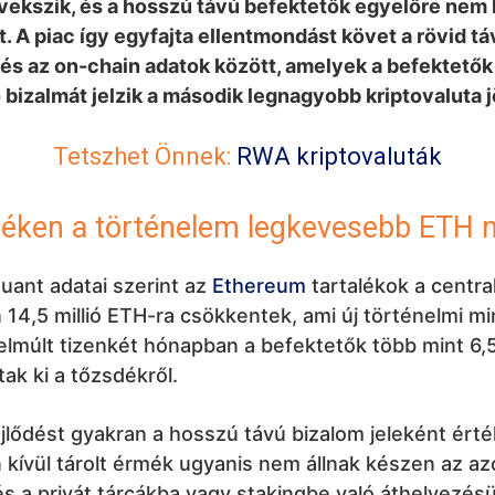
vekszik, és a hosszú távú befektetők egyelőre nem 
t. A piac így egyfajta ellentmondást követ a rövid tá
és az on-chain adatok között, amelyek a befektetők
 bizalmát jelzik a második legnagyobb kriptovaluta 
Tetszhet Önnek:
RWA kriptovaluták
déken a történelem legkevesebb ETH 
uant adatai szerint az
Ethereum
tartalékok a central
14,5 millió ETH-ra csökkentek, ami új történelmi 
 elmúlt tizenkét hónapban a befektetők több mint 6,5 
ak ki a tőzsdékről.
ejlődést gyakran a hosszú távú bizalom jeleként érté
kívül tárolt érmék ugyanis nem állnak készen az az
és a privát tárcákba vagy stakingbe való áthelyezés