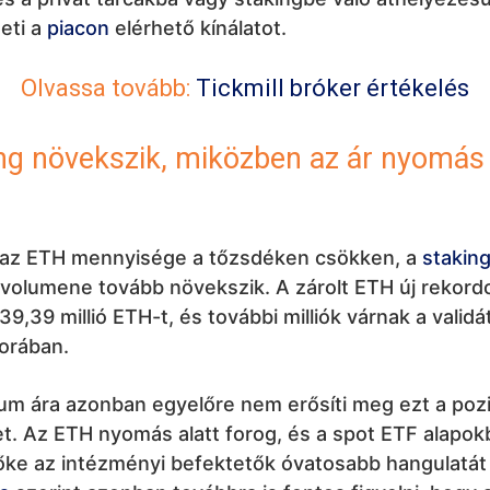
eti a
piacon
elérhető kínálatot.
Olvassa tovább:
Tickmill bróker értékelés
ng növekszik, miközben az ár nyomás 
az ETH mennyisége a tőzsdéken csökken, a
stakin
olumene tovább növekszik. A zárolt ETH új rekordot
 39,39 millió ETH-t, és további milliók várnak a valid
orában.
um ára azonban egyelőre nem erősíti meg ezt a pozi
t. Az ETH nyomás alatt forog, és a spot ETF alapok
őke az intézményi befektetők óvatosabb hangulatát