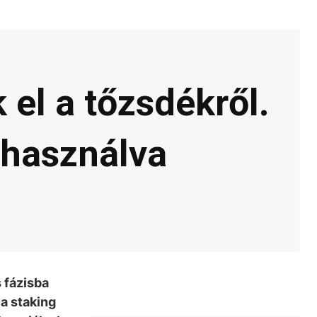
el a tőzsdékről.
ihasználva
 fázisba
a staking