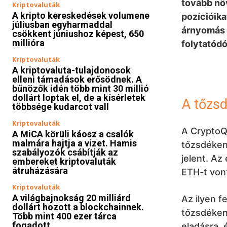
tovább nö
Kriptovaluták
A kripto kereskedések volumene
pozícióika
júliusban egyharmaddal
árnyomás 
csökkent júniushoz képest, 650
millióra
folytatódó
Kriptovaluták
A kriptovaluta-tulajdonosok
elleni támadások erősödnek. A
bűnözők idén több mint 30 millió
dollárt loptak el, de a kísérletek
A tőzs
többsége kudarcot vall
Kriptovaluták
A CryptoQ
A MiCA körüli káosz a csalók
malmára hajtja a vizet. Hamis
tőzsdéken 
szabályozók csábítják az
jelent. Az
embereket kriptovaluták
átruházására
ETH-t vont
Kriptovaluták
A világbajnokság 20 milliárd
Az ilyen f
dollárt hozott a blockchainnek.
tőzsdéken 
Több mint 400 ezer tárca
fogadott
eladásra, 