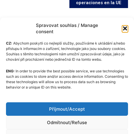
operaciones en la UE
Spravovat souhlas / Manage
consent
CZ:
Abychom poskytli co nejlepší služby, používáme k ukládání a/nebo
přístupu k informacím o zařízení, technologie jako jsou soubory cookies.
Souhlas s těmito technologiemi nám umožní zpracovávat údaje, jako je
chování při procházení nebo jedinečná ID na tomto webu.
ENG:
In order to provide the best possible service, we use technologies
Política de cookies (UE)
such as cookies to store and/or access device information. Consenting to
these technologies will allow us to process data such as browsing
GDPR
behavior or a unique ID on this website.
Quiénes somos
Código Editorial
Příjmout/Accept
Contacto
Odmítnout/Refuse