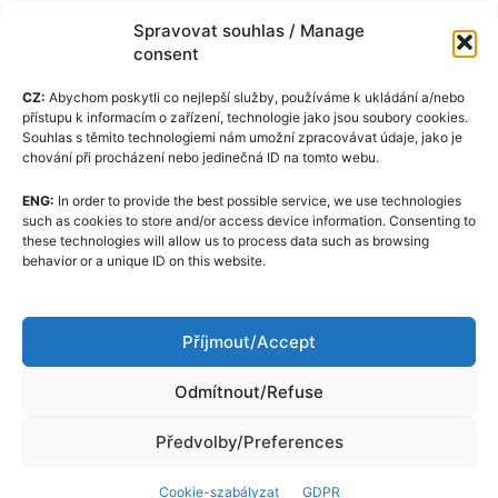
Spravovat souhlas / Manage
consent
CZ:
Abychom poskytli co nejlepší služby, používáme k ukládání a/nebo
přístupu k informacím o zařízení, technologie jako jsou soubory cookies.
Souhlas s těmito technologiemi nám umožní zpracovávat údaje, jako je
chování při procházení nebo jedinečná ID na tomto webu.
ENG:
In order to provide the best possible service, we use technologies
Cookie-szabályzat (EU)
such as cookies to store and/or access device information. Consenting to
these technologies will allow us to process data such as browsing
GDPR
behavior or a unique ID on this website.
Rólunk
Szerkesztőségi Kódexe
Příjmout/Accept
Kapcsolat
Odmítnout/Refuse
Předvolby/Preferences
Cookie-szabályzat
GDPR