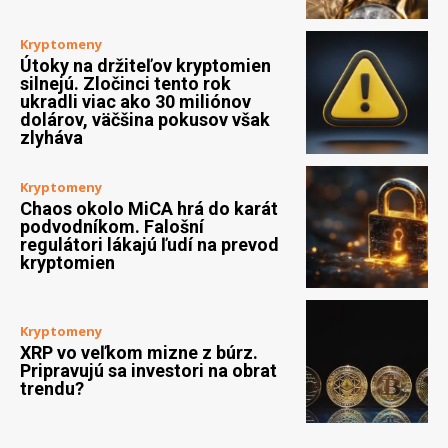
Kryptomeny
Útoky na držiteľov kryptomien
silnejú. Zločinci tento rok
ukradli viac ako 30 miliónov
dolárov, väčšina pokusov však
zlyháva
Kryptomeny
Chaos okolo MiCA hrá do karát
podvodníkom. Falošní
regulátori lákajú ľudí na prevod
kryptomien
Kryptomeny
XRP vo veľkom mizne z búrz.
Pripravujú sa investori na obrat
trendu?