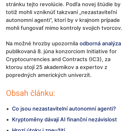
stránku tejto revolúcie. Podľa novej štúdie by
totiž mohli vzniknúť takzvaní „nezastaviteľní
autonomní agenti“, ktorí by v krajnom prípade
mohli fungovať mimo kontroly svojich tvorcov.
Na možné hrozby upozornila
odborná analýza
publikovaná 8. júna konzorciom Initiative for
Cryptocurrencies and Contracts (IC3), za
ktorou stojí 25 akademikov a expertov z
popredných amerických univerzít.
Obsah článku:
Co jsou nezastavitelní autonomní agenti?
Kryptoměny dávají AI finanční nezávislost
Hrozí útoky i zneužití