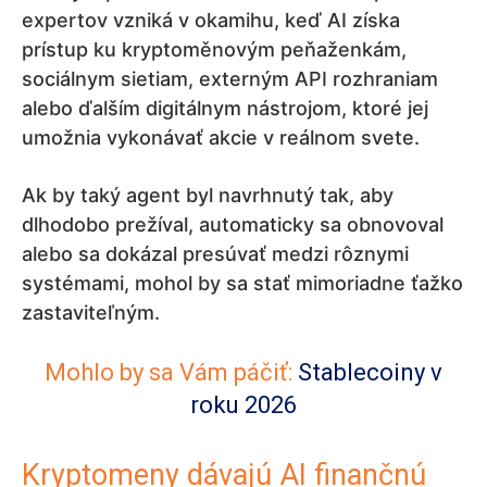
expertov vzniká v okamihu, keď AI získa
prístup ku kryptoměnovým peňaženkám,
sociálnym sietiam, externým API rozhraniam
alebo ďalším digitálnym nástrojom, ktoré jej
umožnia vykonávať akcie v reálnom svete.
Ak by taký agent byl navrhnutý tak, aby
dlhodobo prežíval, automaticky sa obnovoval
alebo sa dokázal presúvať medzi rôznymi
systémami, mohol by sa stať mimoriadne ťažko
zastaviteľným.
Mohlo by sa Vám páčiť:
Stablecoiny v
roku 2026
Kryptomeny dávajú AI finančnú