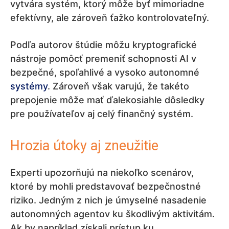
vytvára systém, ktorý môže byť mimoriadne
efektívny, ale zároveň ťažko kontrolovateľný.
Podľa autorov štúdie môžu kryptografické
nástroje pomôcť premeniť schopnosti AI v
bezpečné, spoľahlivé a vysoko autonomné
systémy
. Zároveň však varujú, že takéto
prepojenie môže mať ďalekosiahle dôsledky
pre používateľov aj celý finančný systém.
Hrozia útoky aj zneužitie
Experti upozorňujú na niekoľko scenárov,
ktoré by mohli predstavovať bezpečnostné
riziko. Jedným z nich je úmyselné nasadenie
autonomných agentov ku škodlivým aktivitám.
Ak by napríklad získali prístup ku