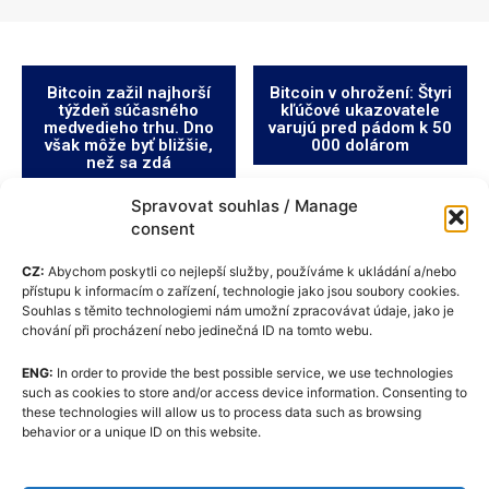
Bitcoin zažil najhorší
Bitcoin v ohrožení: Štyri
týždeň súčasného
kľúčové ukazovatele
medvedieho trhu. Dno
varujú pred pádom k 50
však môže byť bližšie,
000 dolárom
než sa zdá
Spravovat souhlas / Manage
consent
CZ:
Abychom poskytli co nejlepší služby, používáme k ukládání a/nebo
přístupu k informacím o zařízení, technologie jako jsou soubory cookies.
Souhlas s těmito technologiemi nám umožní zpracovávat údaje, jako je
chování při procházení nebo jedinečná ID na tomto webu.
ENG:
In order to provide the best possible service, we use technologies
such as cookies to store and/or access device information. Consenting to
these technologies will allow us to process data such as browsing
Zásady používania súborov cookie (EÚ)
behavior or a unique ID on this website.
GDPR