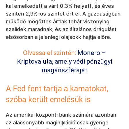
kal emelkedett a várt 0,3% helyett, és éves
szinten 2,9%-os szintet ért el. A gazdaságban
működő mögöttes ártlak tehát viszonylag
szelídek maradnak, és az általános drágulást
elsősorban a jelenlegi olajsokk hajtja előre.
Olvassa el szintén:
Monero –
Kriptovaluta, amely védi pénzügyi
magánszféráját
A Fed fent tartja a kamatokat,
szóba került emelésük is
Az amerikai központi bank számára azonban
az alacsonyabb maginфláció csak gyenge