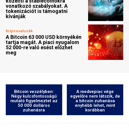
közelíti a stablecoinokra
vonatkozó szabályokat. A
tokenizációt is támogatni
kívánják
Kriptovaluták
A Bitcoin 63 000 USD környékén
tartja magát. A piaci nyugalom
52 000-re való esést előzhet
meg
Bitcoin veszélyben:
A medvepiac vége
Négy kulcsfontosságú
egyelőre nem látszik, de
mutató figyelmeztet az
a bitcoin zuhanása
50 000 dolláros
enyhébb lehet, mint
zuhanásra
korábban