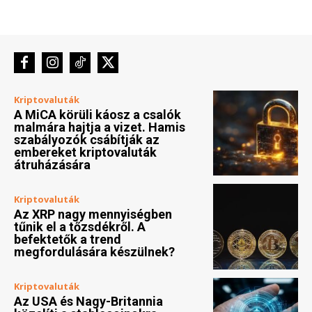
Kriptovaluták
A MiCA körüli káosz a csalók
malmára hajtja a vizet. Hamis
szabályozók csábítják az
embereket kriptovaluták
átruházására
Kriptovaluták
Az XRP nagy mennyiségben
tűnik el a tőzsdékről. A
befektetők a trend
megfordulására készülnek?
Kriptovaluták
Az USA és Nagy-Britannia