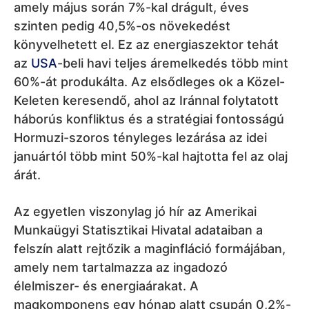
amely május során 7%-kal drágult, éves
szinten pedig 40,5%-os növekedést
könyvelhetett el. Ez az energiaszektor tehát
az
USA
-beli havi teljes áremelkedés több mint
60%-át produkálta. Az elsődleges ok a Közel-
Keleten keresendő, ahol az Iránnal folytatott
háborús konfliktus és a stratégiai fontosságú
Hormuzi-szoros tényleges lezárása az idei
januártól több mint 50%-kal hajtotta fel az olaj
árát.
Az egyetlen viszonylag jó hír az Amerikai
Munkaügyi Statisztikai Hivatal adataiban a
felszín alatt rejtőzik a maginfláció formájában,
amely nem tartalmazza az ingadozó
élelmiszer- és energiaárakat. A
magkomponens egy hónap alatt csupán 0,2%-