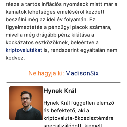
része a tartós inflációs nyomások miatt már a
kamatok lehetséges emeléséről kezdett
beszélni még az idei év folyamán. Ez
figyelmeztetés a pénzügyi piacok számára,
mivel a még drágább pénz kilátása a
kockázatos eszközöknek, beleértve a
kriptovalutákat
is, rendszerint egyáltalán nem
kedvez.
Ne hagyja ki:
MadisonSix
Hynek Král
Hynek Král független elemző
és befektető, aki a
kriptovaluta-ökoszisztémára
specializálódott, kiemelt