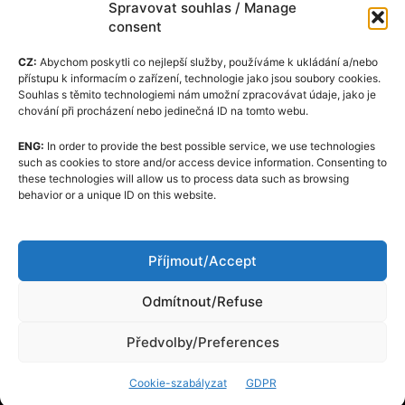
Spravovat souhlas / Manage
consent
CZ:
Abychom poskytli co nejlepší služby, používáme k ukládání a/nebo
přístupu k informacím o zařízení, technologie jako jsou soubory cookies.
Souhlas s těmito technologiemi nám umožní zpracovávat údaje, jako je
chování při procházení nebo jedinečná ID na tomto webu.
ENG:
In order to provide the best possible service, we use technologies
Cookie-szabályzat (EU)
such as cookies to store and/or access device information. Consenting to
these technologies will allow us to process data such as browsing
GDPR
behavior or a unique ID on this website.
Rólunk
Szerkesztőségi Kódexe
Příjmout/Accept
Kapcsolat
Odmítnout/Refuse
Předvolby/Preferences
Cookie-szabályzat
GDPR
© Almina Corp a.s. All rights reserved