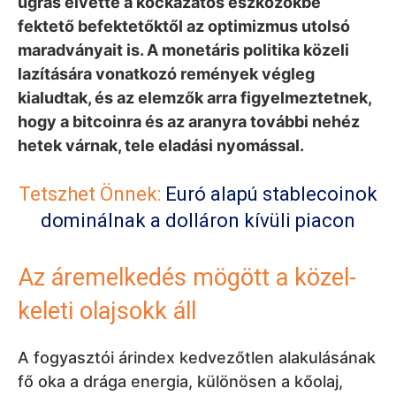
ugrás elvette a kockázatos eszközökbe
fektető befektetőktől az optimizmus utolsó
maradványait is. A monetáris politika közeli
lazítására vonatkozó remények végleg
kialudtak, és az elemzők arra figyelmeztetnek,
hogy a bitcoinra és az aranyra további nehéz
hetek várnak, tele eladási nyomással.
Tetszhet Önnek:
Euró alapú stablecoinok
dominálnak a dolláron kívüli piacon
Az áremelkedés mögött a közel-
keleti olajsokk áll
A fogyasztói árindex kedvezőtlen alakulásának
fő oka a drága energia, különösen a kőolaj,