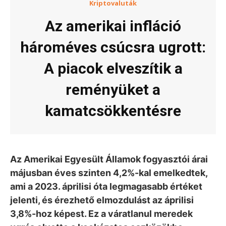
Kriptovaluták
Az amerikai infláció
hároméves csúcsra ugrott:
A piacok elveszítik a
reményüket a
kamatcsökkentésre
Az Amerikai Egyesült Államok fogyasztói árai
májusban éves szinten 4,2%-kal emelkedtek,
ami a 2023. áprilisi óta legmagasabb értéket
jelenti, és érezhető elmozdulást az áprilisi
3,8%-hoz képest. Ez a váratlanul meredek