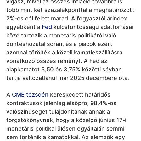
vigasz, mivel az összes infláció továbbra is
több mint két százalékponttal a meghatározott
2%-os cél felett marad. A fogyasztói árindex
egyébként a
Fed
kulcsfontosságú adatforrásai
közé tartozik a monetáris politikáról való
döntéshozatal során, és a piacok ezért
azonnal törölték a közeli kamatleszállításra
vonatkozó összes reményt. A Fed az
alapkamatot 3,50 és 3,75% közötti sávban
tartja változatlanul már 2025 decembere óta.
A
CME tőzsdén
kereskedett határidős
kontraktusok jelenleg elsöprő, 98,4%-os
valószínűséget tulajdonítanak annak a
forgatókönyvnek, hogy a közelgő június 17-i
monetáris politikai ülésen egyáltalán semmi
sem történik a kamatokkal. Az elemzők egy