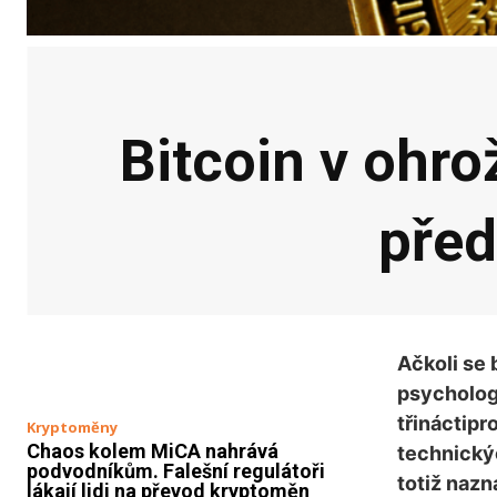
Bitcoin v ohrož
před
Ačkoli se 
psychologi
třináctipr
Kryptoměny
Chaos kolem MiCA nahrává
technický
podvodníkům. Falešní regulátoři
totiž nazn
lákají lidi na převod kryptoměn