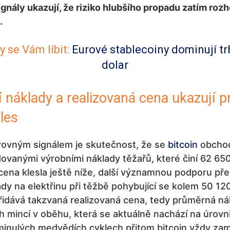
gnály ukazují, že riziko hlubšího propadu zatím roz
.
 se Vám líbit:
Eurové stablecoiny dominují t
dolar
 náklady a realizovaná cena ukazují p
les
rovným signálem je skutečnost, že se
bitcoin
obchod
vanými výrobními náklady těžařů, které činí 62 650
ena klesla ještě níže, další významnou podporu pře
ady na elektřinu při těžbě pohybující se kolem 50 120
řidává takzvaná realizovaná cena, tedy průměrná ná
 mincí v oběhu, která se aktuálně nachází na úrovn
minulých medvědích cyklech přitom bitcoin vždy zamí