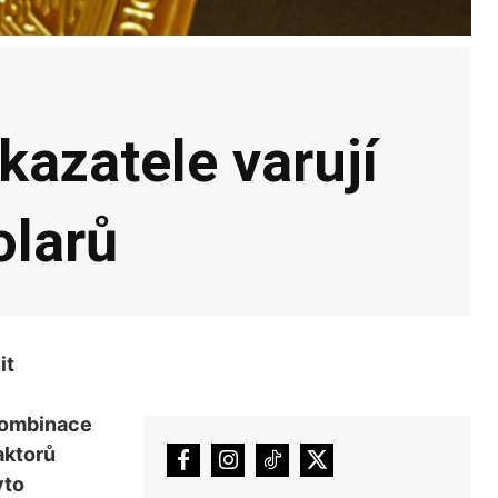
ukazatele varují
olarů
it
 Kombinace
aktorů
yto