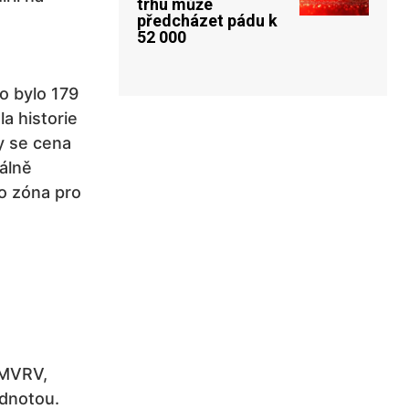
trhu může
předcházet pádu k
52 000
o bylo 179
a historie
y se cena
álně
ko zóna pro
 MVRV,
odnotou.