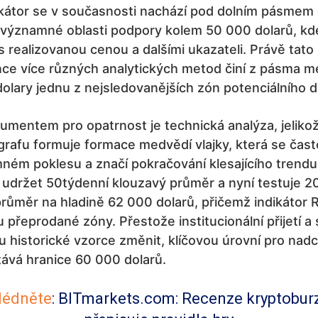
ikátor se v současnosti nachází pod dolním pásmem
 významné oblasti podpory kolem 50 000 dolarů, kd
 s realizovanou cenou a dalšími ukazateli. Právě tato
ce více různých analytických metod činí z pásma m
olary jednu z nejsledovanějších zón potenciálního d
umentem pro opatrnost je technická analýza, jeliko
rafu formuje formace medvědí vlajky, která se čast
ém poklesu a značí pokračování klesajícího trendu.
 udržet 50týdenní klouzavý průměr a nyní testuje 2
růměr na hladině 62 000 dolarů, přičemž indikátor 
 přeprodané zóny. Přestože institucionální přijetí a
historické vzorce změnit, klíčovou úrovní pro nadc
ává hranice 60 000 dolarů.
lédněte
:
BITmarkets.com: Recenze kryptoburz