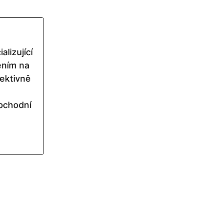
alizující
ením na
ektivně
obchodní