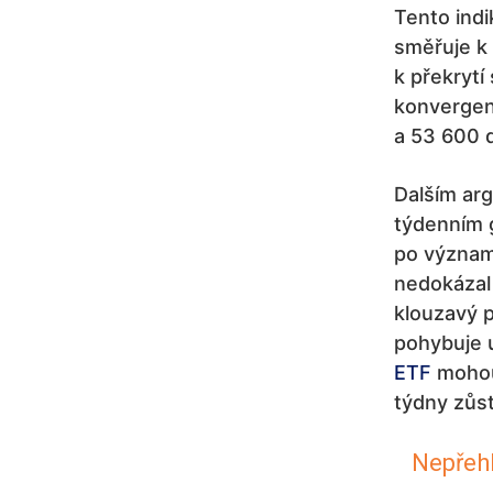
Tento ind
směřuje k
k překrytí
konvergen
a 53 600 d
Dalším arg
týdenním g
po významn
nedokázal
klouzavý p
pohybuje u
ETF
mohou 
týdny zůst
Nepřeh