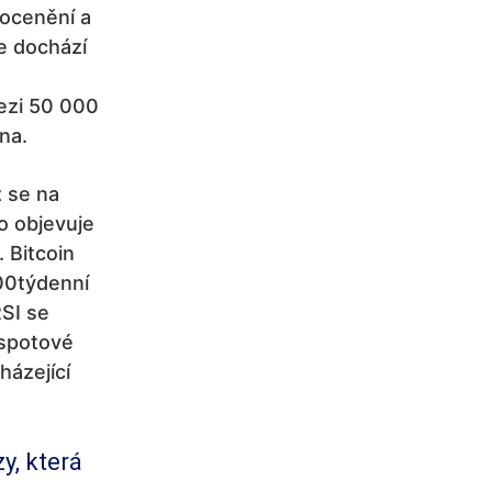
 ocenění a
e dochází
ezi 50 000
na.
ž se na
o objevuje
 Bitcoin
00týdenní
RSI se
 spotové
házející
y, která