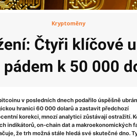
Kryptoměny
ení: Čtyři klíčové 
 pádem k 50 000 d
bitcoinu v posledních dnech podařilo úspěšně ubrán
ckou hranici 60 000 dolarů a zastavit předchozí
ocentní korekci, mnozí analytici zůstávají ostražití.
ch indikátorů, on-chain dat a makroekonomických f
ačuje, že trh možná stále hledá své skutečné dno. T