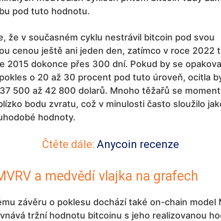
obu pod tuto hodnotu.
e, že v současném cyklu nestrávil bitcoin pod svou
ou cenou ještě ani jeden den, zatímco v roce 2022 t
ce 2015 dokonce přes 300 dní. Pokud by se opakoval
 pokles o 20 až 30 procent pod tuto úroveň, ocitla b
 37 500 až 42 800 dolarů. Mnoho těžařů se moment
lízko bodu zvratu, což v minulosti často sloužilo ja
ouhodobé hodnoty.
Čtěte dále:
Anycoin recenze
MVRV a medvědí vlajka na grafech
mu závěru o poklesu dochází také on-chain model
vnává tržní hodnotu bitcoinu s jeho realizovanou h