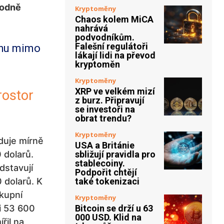
hodně
Kryptoměny
Chaos kolem MiCA
nahrává
podvodníkům.
Falešní regulátoři
rhu mimo
lákají lidi na převod
kryptoměn
Kryptoměny
XRP ve velkém mizí
rostor
z burz. Připravují
se investoři na
obrat trendu?
Kryptoměny
uje mírně
USA a Británie
 dolarů.
sbližují pravidla pro
stablecoiny.
dstavují
Podpořit chtějí
 dolarů. K
také tokenizaci
kupní
Kryptoměny
i 53 600
Bitcoin se drží u 63
000 USD. Klid na
řil na