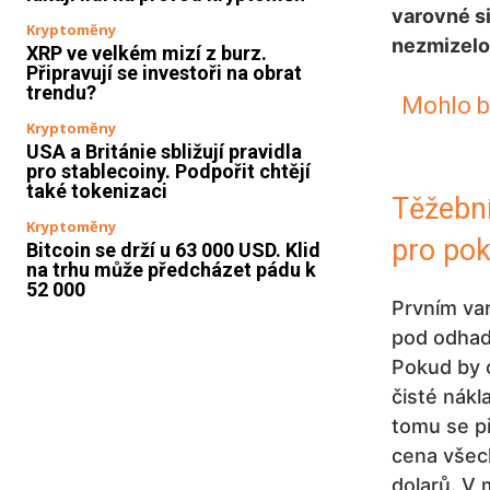
varovné si
Kryptoměny
nezmizelo
XRP ve velkém mizí z burz.
Připravují se investoři na obrat
trendu?
Mohlo by
Kryptoměny
USA a Británie sbližují pravidla
pro stablecoiny. Podpořit chtějí
také tokenizaci
Těžební
Kryptoměny
pro pok
Bitcoin se drží u 63 000 USD. Klid
na trhu může předcházet pádu k
52 000
Prvním va
pod odhado
Pokud by c
čisté nákl
tomu se p
cena všech
dolarů. V 