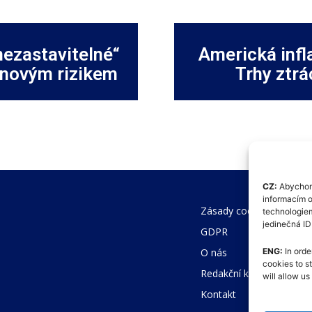
nezastavitelné“
Americká infl
d novým rizikem
Trhy ztrá
CZ:
Abychom 
informacím o
Zásady cookies (EU)
technologiem
jedinečná I
GDPR
O nás
ENG:
In orde
cookies to s
Redakční kodex
will allow u
Kontakt