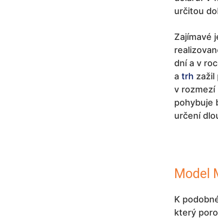
určitou d
Zajímavé j
realizovan
dní a v ro
a
trh
zažil
v rozmezí
pohybuje b
určení dl
Model 
K podobné
který poro