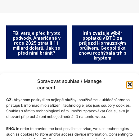
FBI varuje před krypto
Írán zvažuje výběr
podvody. Američané v
poplatků v BTC za
roce 2025 ztratili 11
průjezd Hormuzským
miliard dolarů. Jak se
průlivem. Geopolitika
před nimi bránit?
znovu rozhýbala trh s
kryptem
Spravovat souhlas / Manage
consent
CZ:
Abychom poskytli co nejlepší služby, používáme k ukládání a/nebo
přístupu k informacím o zařízení, technologie jako jsou soubory cookies.
Souhlas s těmito technologiemi nám umožní zpracovávat údaje, jako je
chování při procházení nebo jedinečná ID na tomto webu.
ENG:
In order to provide the best possible service, we use technologies
Zásady cookies (EU)
such as cookies to store and/or access device information. Consenting to