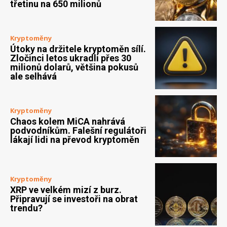
třetinu na 650 milionů
Kryptoměny
Útoky na držitele kryptoměn sílí.
Zločinci letos ukradli přes 30
milionů dolarů, většina pokusů
ale selhává
Kryptoměny
Chaos kolem MiCA nahrává
podvodníkům. Falešní regulátoři
lákají lidi na převod kryptoměn
Kryptoměny
XRP ve velkém mizí z burz.
Připravují se investoři na obrat
trendu?