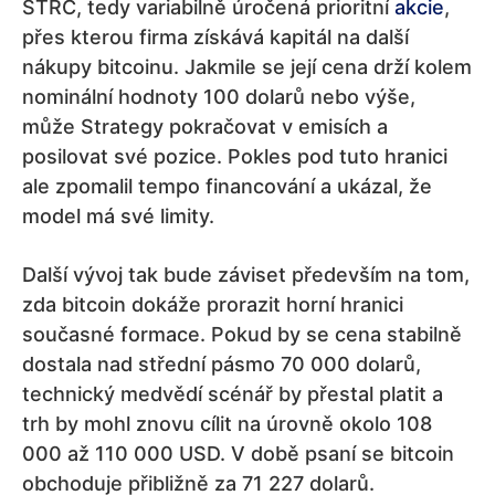
STRC, tedy variabilně úročená prioritní
akcie
,
přes kterou firma získává kapitál na další
nákupy bitcoinu. Jakmile se její cena drží kolem
nominální hodnoty 100 dolarů nebo výše,
může Strategy pokračovat v emisích a
posilovat své pozice. Pokles pod tuto hranici
ale zpomalil tempo financování a ukázal, že
model má své limity.
Další vývoj tak bude záviset především na tom,
zda bitcoin dokáže prorazit horní hranici
současné formace. Pokud by se cena stabilně
dostala nad střední pásmo 70 000 dolarů,
technický medvědí scénář by přestal platit a
trh by mohl znovu cílit na úrovně okolo 108
000 až 110 000 USD. V době psaní se bitcoin
obchoduje přibližně za 71 227 dolarů.