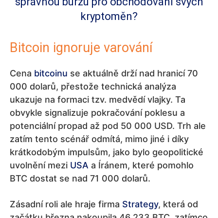
správnou burzu pro obchodování svých
kryptoměn?
Bitcoin ignoruje varování
Cena
bitcoinu
se aktuálně drží nad hranicí 70
000 dolarů, přestože technická analýza
ukazuje na formaci tzv. medvědí vlajky. Ta
obvykle signalizuje pokračování poklesu a
potenciální propad až pod 50 000 USD. Trh ale
zatím tento scénář odmítá, mimo jiné i díky
krátkodobým impulsům, jako bylo geopolitické
uvolnění mezi
USA
a Íránem, které pomohlo
BTC dostat se nad 71 000 dolarů.
Zásadní roli ale hraje firma
Strategy
, která od
začátku března nakoupila 46 233 BTC, zatímco