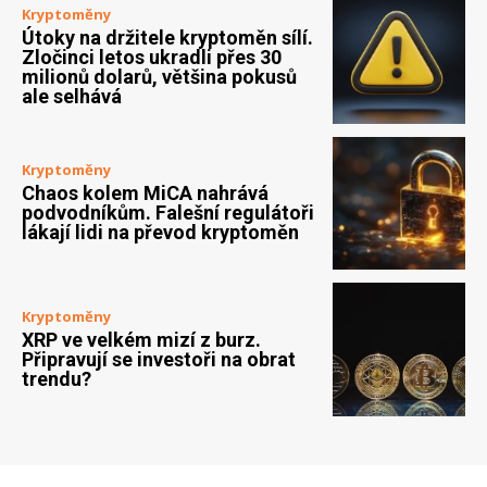
Kryptoměny
Útoky na držitele kryptoměn sílí.
Zločinci letos ukradli přes 30
milionů dolarů, většina pokusů
ale selhává
Kryptoměny
Chaos kolem MiCA nahrává
podvodníkům. Falešní regulátoři
lákají lidi na převod kryptoměn
Kryptoměny
XRP ve velkém mizí z burz.
Připravují se investoři na obrat
trendu?