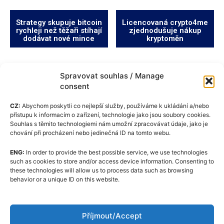
Strategy skupuje bitcoin
Licencovaná crypto4me
rychleji než těžaři stíhají
zjednodušuje nákup
dodávat nové mince
kryptoměn
Spravovat souhlas / Manage
consent
CZ:
Abychom poskytli co nejlepší služby, používáme k ukládání a/nebo
přístupu k informacím o zařízení, technologie jako jsou soubory cookies.
Souhlas s těmito technologiemi nám umožní zpracovávat údaje, jako je
chování při procházení nebo jedinečná ID na tomto webu.
ENG:
In order to provide the best possible service, we use technologies
Zásady cookies (EU)
such as cookies to store and/or access device information. Consenting to
these technologies will allow us to process data such as browsing
GDPR
behavior or a unique ID on this website.
O nás
Redakční kodex
Příjmout/Accept
Kontakt