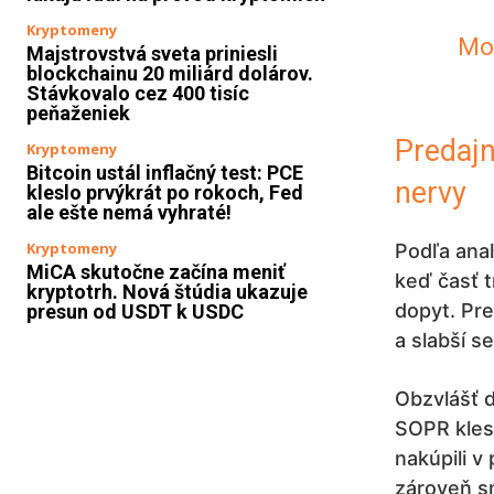
Kryptomeny
Moh
Majstrovstvá sveta priniesli
blockchainu 20 miliárd dolárov.
Stávkovalo cez 400 tisíc
peňaženiek
Predajn
Kryptomeny
Bitcoin ustál inflačný test: PCE
nervy
kleslo prvýkrát po rokoch, Fed
ale ešte nemá vyhraté!
Kryptomeny
Podľa ana
MiCA skutočne začína meniť
keď časť 
kryptotrh. Nová štúdia ukazuje
dopyt. Pre
presun od USDT k USDC
a slabší 
Obzvlášť d
SOPR kles
nakúpili v
zároveň sm