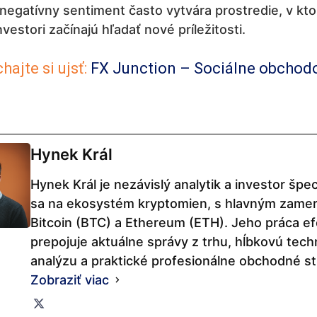
negatívny sentiment často vytvára prostredie, v kt
nvestori začínajú hľadať nové príležitosti.
ajte si ujsť:
FX Junction – Sociálne obchod
Hynek Král
Hynek Král je nezávislý analytik a investor špeci
sa na ekosystém kryptomien, s hlavným zame
Bitcoin (BTC) a Ethereum (ETH). Jeho práca ef
prepojuje aktuálne správy z trhu, hĺbkovú tech
analýzu a praktické profesionálne obchodné st
Zobraziť viac