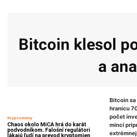
Bitcoin klesol p
a ana
Bitcoin sa
hranicu 70
počet inve
Kryptomeny
Chaos okolo MiCA hrá do karát
mincí prip
podvodníkom. Falošní regulátori
extrémnej
lákajú ľudí na prevod kryptomien