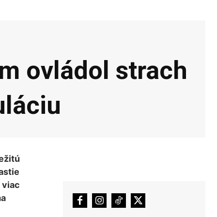
om ovládol strach
uláciu
ežitú
astie
 viac
ma