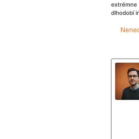
extrémne 
dlhodobí i
Nenech