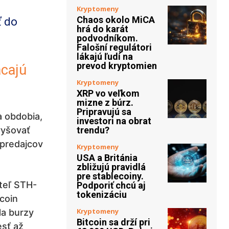
Kryptomeny
Chaos okolo MiCA
ť do
hrá do karát
podvodníkom.
Falošní regulátori
lákajú ľudí na
prevod kryptomien
ácajú
Kryptomeny
XRP vo veľkom
mizne z búrz.
Pripravujú sa
a obdobia,
investori na obrat
vyšovať
trendu?
 predajcov
Kryptomeny
USA a Británia
zbližujú pravidlá
pre stablecoiny.
ateľ STH-
Podporiť chcú aj
tokenizáciu
tcoin
Kryptomeny
Na burzy
Bitcoin sa drží pri
esť až