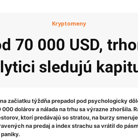
Kryptomeny
od 70 000 USD, trh
lytici sledujú kapit
 na začiatku týždňa prepadol pod psychologicky dôl
 000 dolárov a nálada na trhu sa výrazne zhoršila. R
storov, ktorí predávajú so stratou, na burzy smeruje
ravených na predaj a index strachu sa vrátil do pás
 paniky.