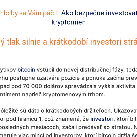
lo by sa Vám páčiť:
Ako bezpečne investova
kryptomien
ý tlak silnie a krátkodobí investori str
lytikov
bitcoin
vstúpil do novej distribučnej fázy, ted
trhu postupne uzatvára pozície a ponuka začína pre
pad pod 70 000 dolárov sprevádzala vyššia aktivita
sentiment naprieč kryptomenovým trhom.
ôležité sú dáta o krátkodobých držiteľoch. Ukazov
ol pod hranicu 1, což znamená, že
investori
, ktorí bi
 posledných mesiacoch, začali predávať so stratou. 
eruje viac mincí od investorov, ktorí bitcoin držia š