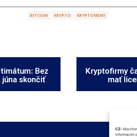
BITCOIN
KRYPTO
KRYPTOMENY
ltimátum: Bez
Kryptofirmy ča
 júna skončiť
mať lic
CZ:
Abychom 
informacím o