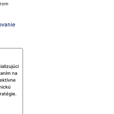
orom
ovanie
alizujúci
raním na
ektívne
nickú
ratégie.