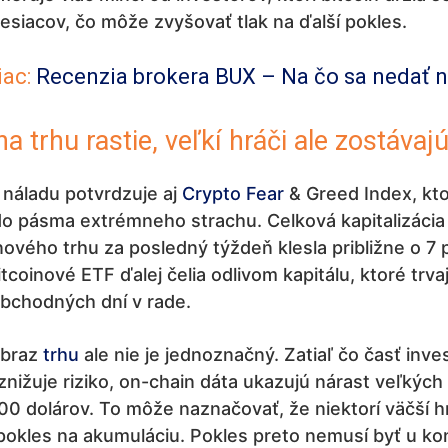
siacov, čo môže zvyšovať tlak na ďalší pokles.
iac:
Recenzia brokera BUX – Na čo sa nedať 
a trhu rastie, veľkí hráči ale zostávajú
 náladu potvrdzuje aj
Crypto Fear
& Greed Index, kto
do pásma extrémneho strachu. Celková kapitalizácia
vého trhu za posledný týždeň klesla približne o 7 
tcoinové ETF ďalej čelia odlivom kapitálu, ktoré trva
obchodných dní v rade.
obraz
trhu
ale nie je jednoznačný. Zatiaľ čo časť inve
 znižuje riziko, on-chain dáta ukazujú nárast veľkých 
0 dolárov. To môže naznačovať, že niektorí väčší h
pokles na akumuláciu. Pokles preto nemusí byť u kon