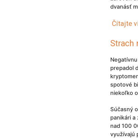
dvanásť me
Čítajte v
Strach n
Negatívnu
prepadol 
kryptomeno
spotové bi
niekoľko 
Súčasný 
panikári a
nad 100 00
využívajú 