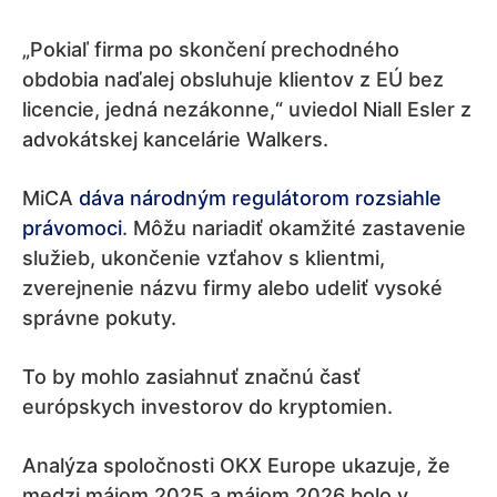
„Pokiaľ firma po skončení prechodného
obdobia naďalej obsluhuje klientov z EÚ bez
licencie, jedná nezákonne,“ uviedol Niall Esler z
advokátskej kancelárie Walkers.
MiCA
dáva národným regulátorom rozsiahle
právomoci
. Môžu nariadiť okamžité zastavenie
služieb, ukončenie vzťahov s klientmi,
zverejnenie názvu firmy alebo udeliť vysoké
správne pokuty.
To by mohlo zasiahnuť značnú časť
európskych investorov do kryptomien.
Analýza spoločnosti OKX Europe ukazuje, že
medzi májom 2025 a májom 2026 bolo v