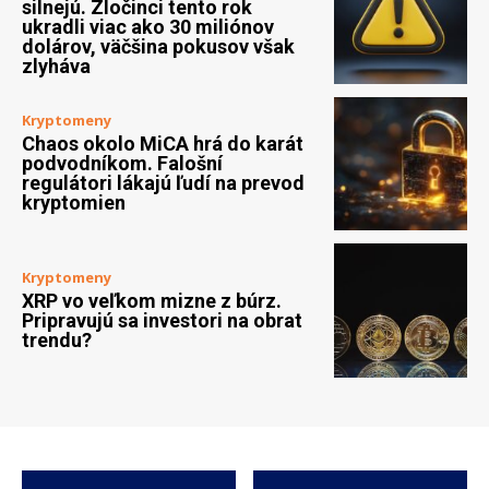
silnejú. Zločinci tento rok
ukradli viac ako 30 miliónov
dolárov, väčšina pokusov však
zlyháva
Kryptomeny
Chaos okolo MiCA hrá do karát
podvodníkom. Falošní
regulátori lákajú ľudí na prevod
kryptomien
Kryptomeny
XRP vo veľkom mizne z búrz.
Pripravujú sa investori na obrat
trendu?