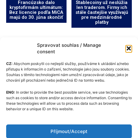
Francúzsko dalo
Stablecoiny už neslúžia
kryptofirmám ultimátum:
len traderom. Firmy ich
Bez licencie podľa MiCA
stále častejšie využívajú
majú do 30. júna skončiť
pre medzinárodné
platby
Spravovat souhlas / Manage
consent
CZ:
Abychom poskytli co nejlepší služby, používáme k ukládání a/nebo
přístupu k informacím o zařízení, technologie jako jsou soubory cookies.
Souhlas s těmito technologiemi nám umožní zpracovávat údaje, jako je
chování při procházení nebo jedinečná ID na tomto webu.
ENG:
In order to provide the best possible service, we use technologies
Zásady používania súborov cookie (EÚ)
such as cookies to store and/or access device information. Consenting to
these technologies will allow us to process data such as browsing
GDPR
behavior or a unique ID on this website.
O nas
Redakčný kódex
Příjmout/Accept
Kontakt