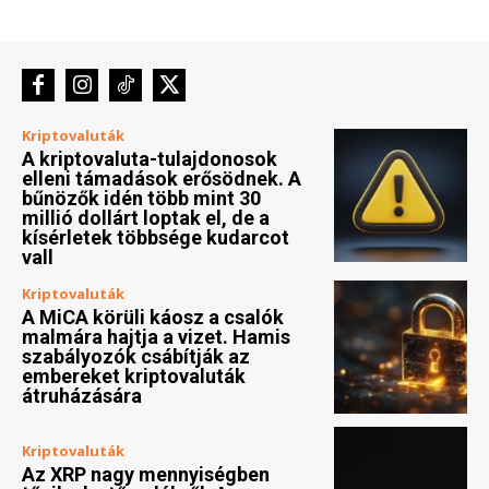
Kriptovaluták
A MiCA körüli káosz a csalók
malmára hajtja a vizet. Hamis
szabályozók csábítják az
embereket kriptovaluták
átruházására
Kriptovaluták
Az XRP nagy mennyiségben
tűnik el a tőzsdékről. A
befektetők a trend
megfordulására készülnek?
Kriptovaluták
Az USA és Nagy-Britannia
közelíti a stablecoinokra
vonatkozó szabályokat. A
tokenizációt is támogatni
kívánják