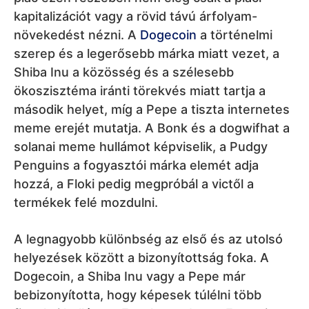
hozzá, a Floki pedig megpróbál a victől a
termékek felé mozdulni.
A legnagyobb különbség az első és az utolsó
helyezések között a bizonyítottság foka. A
Dogecoin, a Shiba Inu vagy a Pepe már
bebizonyította, hogy képesek túlélni több
figyelmi hullámot. Ezzel szemben a Fartcoin, a
Pump.fun vagy a MemeCore főként annak
jelzőjeként érdekesek, hogy a meme piac most
éppen hová halad. Éppen ezért fontos a meme
coinoknál nem csak a hype-ot figyelni, hanem
a likviditást, a közösséget, a tulajdonosok
koncentrációját, az eladási hullámok
túlélésének képességét, és azt, hogy a projekt
kínál-e valamit többet, mint csak egy újabb