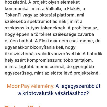
hely ezért kompromisszum: több tartalom,
mint a legtöbb meme coinnál, de gyengébb
egyszerűség, mint az előtte lévő projekteknél.
MoonPay vélemény:
A legegyszerűbb út
a kriptovaluták vásárlásához?
7. dogwifhat
A
dogwifhat
a hetedik, mert a legegyszerűbb
formájában képviseli a tiszta meme-t. Fő ereje
abban rejlik, hogy nem színlel semmit —
egyszerűen csak egy sapkás kutya. Éppen ez
az abszurditás segítette neki, hogy a
legismertebb solanai meme coinok egyikévé
váljon. Előnye a virális egyszerűség és az erős