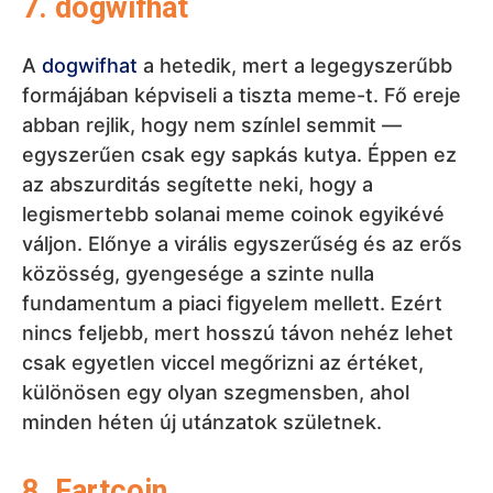
közösség, gyengesége a szinte nulla
fundamentum a piaci figyelem mellett. Ezért
nincs feljebb, mert hosszú távon nehéz lehet
csak egyetlen viccel megőrizni az értéket,
különösen egy olyan szegmensben, ahol
minden héten új utánzatok születnek.
8. Fartcoin
A
Fartcoin
a nyolcadik, mert a meme coin piac
szélsőséges oldalát mutatja: minél abszurdabb
a koncepció, annál nagyobb esélye van rövid
távon áttörni. Ereje az egyszerű
megjegyezhetőségben és a reakció
kiváltásának képességében rejlik, ami a meme
szegmensben gyakran elég a gyors
figyelemnövekedéshez. Szerkesztői