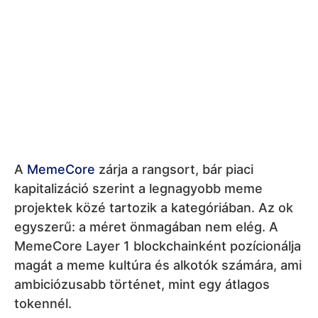
kapitalizáció szerint a legnagyobb meme
projektek közé tartozik a kategóriában. Az ok
egyszerű: a méret önmagában nem elég. A
MemeCore Layer 1 blockchainként pozícionálja
magát a meme kultúra és alkotók számára, ami
ambiciózusabb történet, mint egy átlagos
tokennél.
Ugyanakkor még meg kell győznie a szélesebb
piacot arról, hogy nem csupán magas
kapitalizációról és trendi „Meme 2.0″
elnevezésről van szó, hanem egy olyan
ökoszisztémáról, amely hosszú távon képes
fejlesztőket, felhasználókat és minőségi
alkalmazásokat vonzani. Az utolsó hely ezért
nem azt jelenti, hogy a projektnek nincs