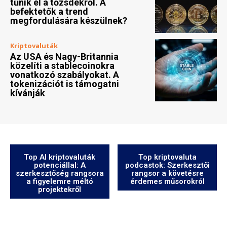
Top AI kriptovaluták
Top kriptovaluta
potenciállal: A
podcastok: Szerkesztői
szerkesztőség rangsora
rangsor a követésre
a figyelemre méltó
érdemes műsorokról
projektekről
Cookie-szabályzat (EU)
GDPR
Rólunk