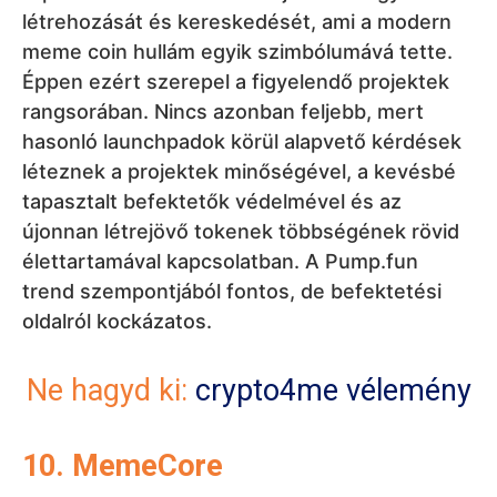
trend szempontjából fontos, de befektetési
oldalról kockázatos.
Ne hagyd ki:
crypto4me vélemény
10. MemeCore
A
MemeCore
zárja a rangsort, bár piaci