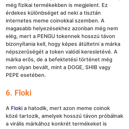
PEPE esetében.
6. Floki
A
Floki
a hatodik, mert azon meme coinok
közé tartozik, amelyek hosszú távon próbálnak
a virális márkához konkrét termékeket is
hozzáadni. A projekt olyan elemeket
kommunikál, mint a Valhalla, a FlokiFi, a
TokenFi vagy az oktatási platform, ami
szélesebb spektrumot ad neki, mint a
szokásos kutyás tokeneknek. A probléma az,
hogy éppen a történet szélessége zavarba
ejtően hathat. A Floki már nem csak meme, de
ugyanakkor bizonyítania kell, hogy
ökoszisztémája valódi vonzerővel bír. A hatodik