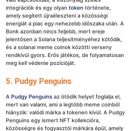
5. Pudgy Penguins
A
Pudgy Penguins
az ötödik helyet foglalja el,
mert van valami, ami a legtöbb meme coinból
hiányzik: valódi márka a tokenen kívül. A Pudgy
Penguins egy ismert NFT kollekcióra,
közösségre és fogyasztói márkára épül, amely
még fizikai termékekben is megjelent. Ez
érdekes különbséget ad neki a tisztán
internetes meme coinokkal szemben. A
magasabb helyezésekhez azonban még nem
elég, mert a PENGU tokennek hosszú távon
bizonyítania kell, hogy képes átültetni a márka
népszerűségét a token valódi keresletévé. A
márka erős, de a befektetési történet még
nem olyan bevált, mint a DOGE, SHIB vagy