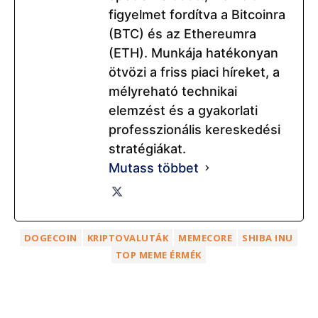
DOGECOIN
KRIPTOVALUTÁK
MEMECORE
SHIBA INU
TOP MEME ÉRMÉK
Kriptovaluták
A kriptovaluta-tulajdonosok
elleni támadások erősödnek. A
bűnözők idén több mint 30
millió dollárt loptak el, de a
kísérletek többsége kudarcot
vall