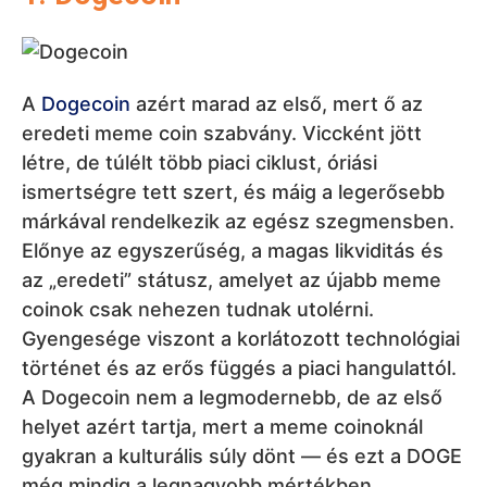
A
Dogecoin
azért marad az első, mert ő az
eredeti meme coin szabvány. Viccként jött
létre, de túlélt több piaci ciklust, óriási
ismertségre tett szert, és máig a legerősebb
márkával rendelkezik az egész szegmensben.
Előnye az egyszerűség, a magas likviditás és
az „eredeti” státusz, amelyet az újabb meme
coinok csak nehezen tudnak utolérni.
Gyengesége viszont a korlátozott technológiai
történet és az erős függés a piaci hangulattól.
A Dogecoin nem a legmodernebb, de az első
helyet azért tartja, mert a meme coinoknál
gyakran a kulturális súly dönt — és ezt a DOGE
még mindig a legnagyobb mértékben