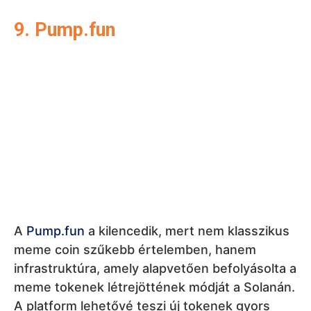
A
Pump.fun
a kilencedik, mert nem klasszikus
meme coin szűkebb értelemben, hanem
infrastruktúra, amely alapvetően befolyásolta a
meme tokenek létrejöttének módját a Solanán.
A platform lehetővé teszi új tokenek gyors
létrehozását és kereskedését, ami a modern
meme coin hullám egyik szimbólumává tette.
Éppen ezért szerepel a figyelendő projektek
rangsorában. Nincs azonban feljebb, mert
hasonló launchpadok körül alapvető kérdések
léteznek a projektek minőségével, a kevésbé
tapasztalt befektetők védelmével és az
újonnan létrejövő tokenek többségének rövid
élettartamával kapcsolatban. A Pump.fun