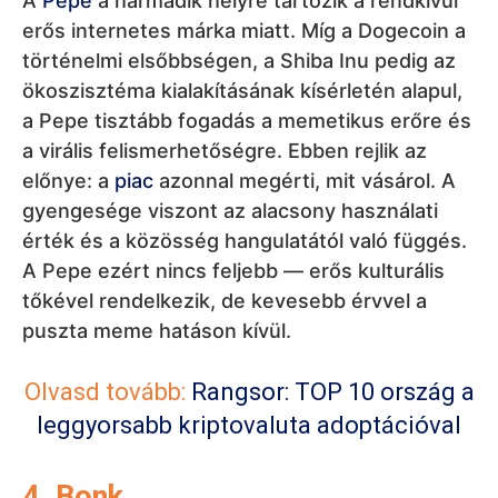
A
Pepe
a harmadik helyre tartozik a rendkívül
erős internetes márka miatt. Míg a Dogecoin a
történelmi elsőbbségen, a Shiba Inu pedig az
ökoszisztéma kialakításának kísérletén alapul,
a Pepe tisztább fogadás a memetikus erőre és
a virális felismerhetőségre. Ebben rejlik az
előnye: a
piac
azonnal megérti, mit vásárol. A
gyengesége viszont az alacsony használati
érték és a közösség hangulatától való függés.
A Pepe ezért nincs feljebb — erős kulturális
tőkével rendelkezik, de kevesebb érvvel a
puszta meme hatáson kívül.
Olvasd tovább:
Rangsor: TOP 10 ország a
leggyorsabb kriptovaluta adoptációval
4. Bonk