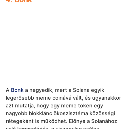
A
Bonk
a negyedik, mert a Solana egyik
legerősebb meme coinává vált, és ugyanakkor
azt mutatja, hogy egy meme token egy
nagyobb blokklánc ökoszisztéma közösségi
rétegeként is működhet. Előnye a Solanához
való kapcsolódás, a viszonylag széles
integrációk és egy olyan
token
története,
amely segített újraéleszteni a közösségi
energiát a piac egy nehezebb időszaka után. A
Bonk azonban nincs feljebb, mert ereje
jelentősen a Solana teljesítményéhez kötődik,
és a solanai meme coinok közötti verseny
rendkívül gyors. Erős játékos, de folyamatosan
meg kell védenie pozícióját.