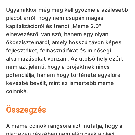
potenciálja, hanem hogy története egyelőre
kevésbé bevált, mint az ismertebb meme
coinoké.
Összegzés
A meme coinok rangsora azt mutatja, hogy a
piac ezen részében nem elég csak a piaci
kapitalizációt vagy a rövid távú árfolyam-
növekedést nézni. A
Dogecoin
a történelmi
szerep és a legerősebb márka miatt vezet, a
Shiba Inu a közösség és a szélesebb
ökoszisztéma iránti törekvés miatt tartja a
második helyet, míg a Pepe a tiszta internetes
meme erejét mutatja. A Bonk és a dogwifhat a
solanai meme hullámot képviselik, a Pudgy
Penguins a fogyasztói márka elemét adja