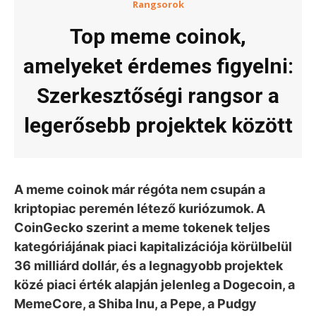
Rangsorok
Top meme coinok,
amelyeket érdemes figyelni:
Szerkesztőségi rangsor a
legerősebb projektek között
A meme coinok már régóta nem csupán a
kriptopiac peremén létező kuriózumok. A
CoinGecko szerint a meme tokenek teljes
kategóriájának piaci kapitalizációja körülbelül
36 milliárd dollár, és a legnagyobb projektek
közé piaci érték alapján jelenleg a Dogecoin, a
MemeCore, a Shiba Inu, a Pepe, a Pudgy