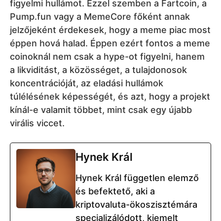
virális viccet.
Hynek Král
Hynek Král független elemző
és befektető, aki a
kriptovaluta-ökoszisztémára
specializálódott, kiemelt
figyelmet fordítva a Bitcoinra
(BTC) és az Ethereumra
(ETH). Munkája hatékonyan
ötvözi a friss piaci híreket, a
mélyreható technikai
elemzést és a gyakorlati
professzionális kereskedési
stratégiákat.
Mutass többet