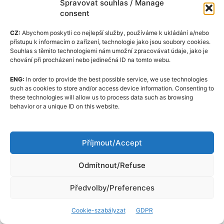
Spravovat souhlas / Manage
Ajánljuk
Kriptovaluták
Útmutató
consent
Telegram átverések:
CZ:
Abychom poskytli co nejlepší služby, používáme k ukládání a/nebo
přístupu k informacím o zařízení, technologie jako jsou soubory cookies.
Hogyan védekezzünk a
Souhlas s těmito technologiemi nám umožní zpracovávat údaje, jako je
chování při procházení nebo jedinečná ID na tomto webu.
kriptovaluták világában?
ENG:
In order to provide the best possible service, we use technologies
such as cookies to store and/or access device information. Consenting to
these technologies will allow us to process data such as browsing
behavior or a unique ID on this website.
Telegram átverések – hogyan védekezzünk? A
Telegram
az egyszerűsége, biztonsága és
anonimitása miatt a kriptoközösség egyik
Příjmout/Accept
legnépszerűbb kommunikációs eszközévé
Odmítnout/Refuse
vált. De mint minden népszerű eszköz, a
Telegram is vonzza a csalókat. A kriptovaluták
Předvolby/Preferences
világában, ahol a tranzakciók gyakran
visszafordíthatatlanok és névtelenek, az
Cookie-szabályzat
GDPR
átverések különösen pusztítóak lehetnek.