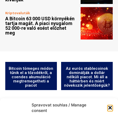
Kriptovaluták
A Bitcoin 63 000 USD környékén
tartja magát. A piaci nyugalom
52 000-re való esést előzhet
meg
Bitcoin tömeges módon
Az eurós stablecoinok
tűnik el a tőzsdékről, a
dominálják a dollár
csendes akumuláció
nélküli piacot. Mi áll a
megtremegetheti a
háttérben és miért
piacot
növekszik jelentőségük?
Spravovat souhlas / Manage
consent