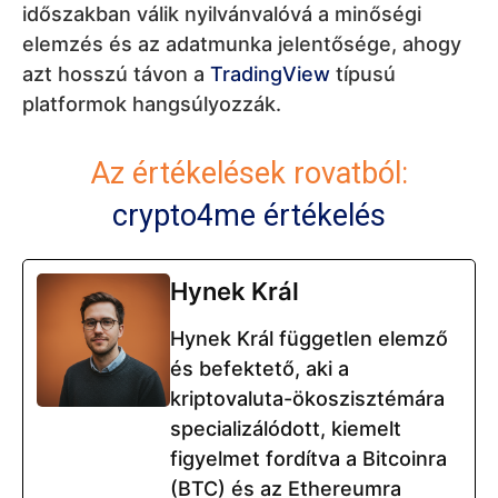
időszakban válik nyilvánvalóvá a minőségi
elemzés és az adatmunka jelentősége, ahogy
azt hosszú távon a
TradingView
típusú
platformok hangsúlyozzák.
Az értékelések rovatból:
crypto4me értékelés
Hynek Král
Hynek Král független elemző
és befektető, aki a
kriptovaluta-ökoszisztémára
specializálódott, kiemelt
figyelmet fordítva a Bitcoinra
(BTC) és az Ethereumra