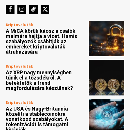
Kriptovaluták
A MiCA körüli káosz a csalók
malmára hajtja a vizet. Hamis
szabályozók csábítják az
embereket kriptovaluták
átruházására
Kriptovaluták
Az XRP nagy mennyiségben
tűnik el a tőzsdékről. A
befektetők a trend
megfordulására készülnek?
Kriptovaluták
Az USA és Nagy-Britannia
közelíti a stablecoinokra
vonatkozó szabályokat. A
tokenizációt is támogatni
kívánják