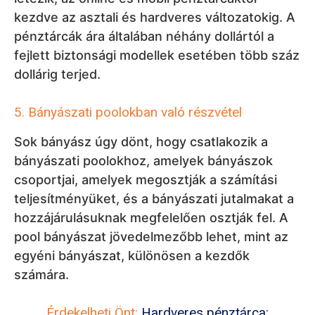
kezdve az asztali és hardveres változatokig. A
pénztárcák ára általában néhány dollártól a
fejlett biztonsági modellek esetében több száz
dollárig terjed.
5. Bányászati poolokban való részvétel
Sok bányász úgy dönt, hogy csatlakozik a
bányászati poolokhoz, amelyek bányászok
csoportjai, amelyek megosztják a számítási
teljesítményüket, és a bányászati jutalmakat a
hozzájárulásuknak megfelelően osztják fel. A
pool bányászat jövedelmezőbb lehet, mint az
egyéni bányászat, különösen a kezdők
számára.
Érdekelheti Önt:
Hardveres pénztárca: