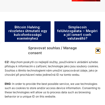
Bitcoin Halving:
Simplecoin
részletes útmutató egy
felülvizsgálata – Megéri
kulcsfontosságú
a jól ismert cseh
eseményhez
valutaváltó?
Spravovat souhlas / Manage
consent
CZ:
Abychom poskytli co nejlepší služby, používáme k ukládání a/nebo
přístupu k informacím o zařízení, technologie jako jsou soubory cookies.
Souhlas s těmito technologiemi nám umožní zpracovávat údaje, jako je
chování při procházení nebo jedinečná ID na tomto webu.
ENG:
In order to provide the best possible service, we use technologies
such as cookies to store and/or access device information. Consenting to
these technologies will allow us to process data such as browsing
Cookie-szabályzat (EU)
behavior or a unique ID on this website.
GDPR