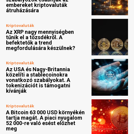
embereket kriptovaluták
átruházására
Kriptovaluták
Az XRP nagy mennyiségben
tűnik el a tőzsdékről. A
befektetők a trend
megfordulására készülnek?
Kriptovaluták
Az USA és Nagy-Britannia
közelíti a stablecoinokra
vonatkozó szabályokat. A
tokenizációt is támogatni
kívánják
Kriptovaluták
A Bitcoin 63 000 USD környékén
tartja magát. A piaci nyugalom
52 000-re való esést előzhet
meg