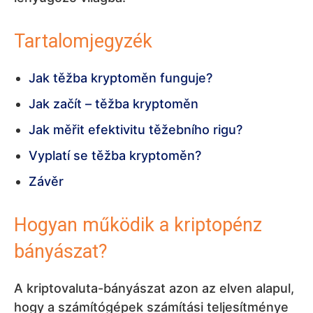
Tartalomjegyzék
Jak těžba kryptoměn funguje?
Jak začít – těžba kryptoměn
Jak měřit efektivitu těžebního rigu?
Vyplatí se těžba kryptoměn?
Závěr
Hogyan működik a kriptopénz
bányászat?
A kriptovaluta-bányászat azon az elven alapul,
hogy a számítógépek számítási teljesítménye