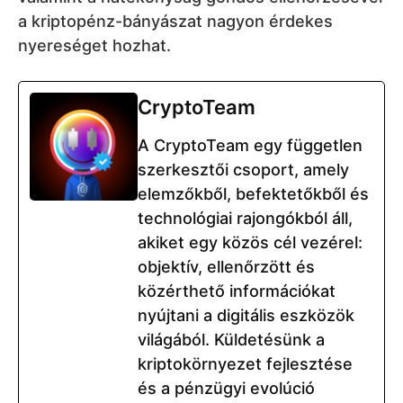
a kriptopénz-bányászat nagyon érdekes
nyereséget hozhat.
CryptoTeam
A CryptoTeam egy független
szerkesztői csoport, amely
elemzőkből, befektetőkből és
technológiai rajongókból áll,
akiket egy közös cél vezérel:
objektív, ellenőrzött és
közérthető információkat
nyújtani a digitális eszközök
világából. Küldetésünk a
kriptokörnyezet fejlesztése
és a pénzügyi evolúció