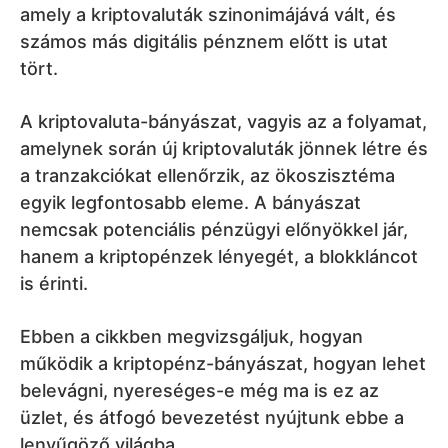
amely a kriptovaluták szinonimájává vált, és
számos más digitális pénznem előtt is utat
tört.
A kriptovaluta-bányászat, vagyis az a folyamat,
amelynek során új kriptovaluták jönnek létre és
a tranzakciókat ellenőrzik, az ökoszisztéma
egyik legfontosabb eleme. A bányászat
nemcsak potenciális pénzügyi előnyökkel jár,
hanem a kriptopénzek lényegét, a blokkláncot
is érinti.
Ebben a cikkben megvizsgáljuk, hogyan
működik a kriptopénz-bányászat, hogyan lehet
belevágni, nyereséges-e még ma is ez az
üzlet, és átfogó bevezetést nyújtunk ebbe a
lenyűgöző világba.