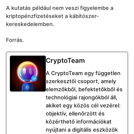
A kutatás például nem veszi figyelembe a
kriptopénzfizetéseket a kábítószer-
kereskedelemben.
Forrás.
CryptoTeam
A CryptoTeam egy független
szerkesztői csoport, amely
elemzőkből, befektetőkből és
technológiai rajongókból áll,
akiket egy közös cél vezérel:
objektív, ellenőrzött és
közérthető információkat
nyújtani a digitális eszközök