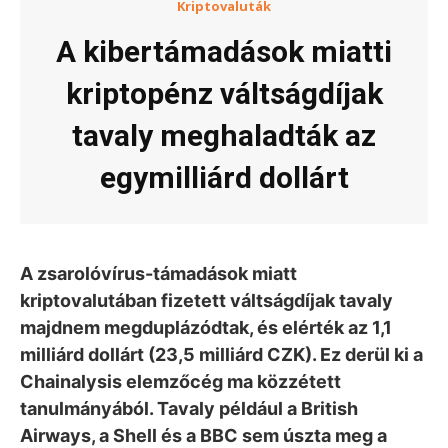
Kriptovaluták
A kibertámadások miatti
kriptopénz váltságdíjak
tavaly meghaladták az
egymilliárd dollárt
A zsarolóvírus-támadások miatt
kriptovalutában fizetett váltságdíjak tavaly
majdnem megduplázódtak, és elérték az 1,1
milliárd dollárt (23,5 milliárd CZK). Ez derül ki a
Chainalysis elemzőcég ma közzétett
tanulmányából. Tavaly például a British
Airways, a Shell és a BBC sem úszta meg a