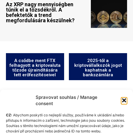
Az XRP nagy mennyiségben
tűnik el a tőzsdékről. A
befektetők a trend
megfordulására készülnek?
A csődbe ment FTX
2025-től a
felhagyott a kriptovaluta
kriptovállalkozók jogot
tőzsde újraindítására
kaphatnak a
tett erőfeszítéseivel
bankszámlára
Spravovat souhlas / Manage
consent
CZ:
Abychom poskytli co nejlepší služby, používáme k ukládání a/nebo
přístupu k informacím o zařízení, technologie jako jsou soubory cookies.
Souhlas s těmito technologiemi nám umožní zpracovávat údaje, jako je
chování při procházení nebo jedinečná ID na tomto webu.