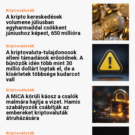
Kriptovaluták
A kripto kereskedések
volumene júliusban
egyharmaddal csökkent
júniushoz képest, 650 millióra
Kriptovaluták
A kriptovaluta-tulajdonosok
elleni támadások erősödnek. A
bűnözők idén több mint 30
millió dollárt loptak el, de a
kísérletek többsége kudarcot
vall
Kriptovaluták
A MiCA körüli káosz a csalók
malmára hajtja a vizet. Hamis
szabályozók csábítják az
embereket kriptovaluták
átruházására
Kriptovaluták