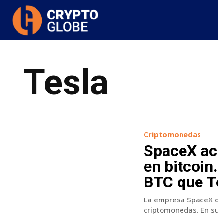
Tesla
Criptomonedas
SpaceX ac
en bitcoi
BTC que Te
La empresa SpaceX de
criptomonedas. En su