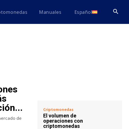
iptomonedas
Manuales
Español
ones
ás
ión...
Criptomonedas
El volumen de
 mercado de
operaciones con
criptomonedas