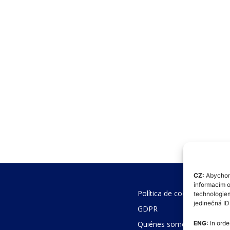
CZ:
Abychom 
informacím o
Política de cookies (UE)
technologiem
jedinečná I
GDPR
Quiénes somos
ENG:
In orde