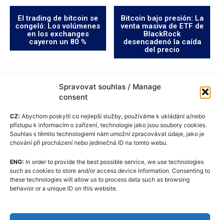
El trading de bitcoin se
Bitcoin bajo presión: La
congeló: Los volúmenes
venta masiva de ETF de
en los exchanges
BlackRock
cayeron un 80 %
desencadenó la caída
del precio
Spravovat souhlas / Manage
consent
CZ:
Abychom poskytli co nejlepší služby, používáme k ukládání a/nebo
přístupu k informacím o zařízení, technologie jako jsou soubory cookies.
Souhlas s těmito technologiemi nám umožní zpracovávat údaje, jako je
chování při procházení nebo jedinečná ID na tomto webu.
ENG:
In order to provide the best possible service, we use technologies
Política de cookies (UE)
such as cookies to store and/or access device information. Consenting to
these technologies will allow us to process data such as browsing
GDPR
behavior or a unique ID on this website.
Quiénes somos
Código Editorial