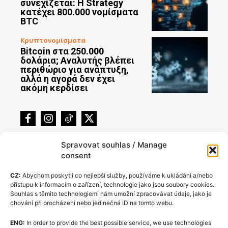
συνεχίζεται: Η Strategy
κατέχει 800.000 νομίσματα
BTC
Κρυπτονομίσματα
Bitcoin στα 250.000
δολάρια; Αναλυτής βλέπει
περιθώριο για ανάπτυξη,
αλλά η αγορά δεν έχει
ακόμη κερδίσει
Spravovat souhlas / Manage
consent
CZ:
Abychom poskytli co nejlepší služby, používáme k ukládání a/nebo
přístupu k informacím o zařízení, technologie jako jsou soubory cookies.
Souhlas s těmito technologiemi nám umožní zpracovávat údaje, jako je
chování při procházení nebo jedinečná ID na tomto webu.
ENG:
In order to provide the best possible service, we use technologies