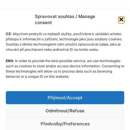
Spravovat souhlas / Manage
consent
CZ:
Abychom poskytli co nejlepší služby, používáme k ukládání a/nebo
přístupu k informacím o zařízení, technologie jako jsou soubory cookies.
Souhlas s těmito technologiemi nám umožní zpracovávat údaje, jako je
chování při procházení nebo jedinečná ID na tomto webu.
ENG:
In order to provide the best possible service, we use technologies
Πολιτική cookie (ΕΕ)
such as cookies to store and/or access device information. Consenting to
these technologies will allow us to process data such as browsing
GDPR
behavior or a unique ID on this website.
Σχετικά με εμάς
Κώδικας Δεοντολογίας
Příjmout/Accept
Επικοινωνία
Odmítnout/Refuse
Předvolby/Preferences