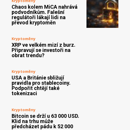
Kryptoměny
Chaos kolem MiCA nahrává
podvodníkům. Falešní
regulátoři lákají lidi na
převod kryptoměn
Kryptoměny
XRP ve velkém mizí z burz.
Připravují se investoři na
obrat trendu?
Kryptoměny
USA a Británie sbližují
pravidla pro stablecoiny.
Podpořit chtějí také
tokenizaci
Kryptoměny
Bitcoin se drží u 63 000 USD.
Klid na trhu může
předcházet pádu k 52 000