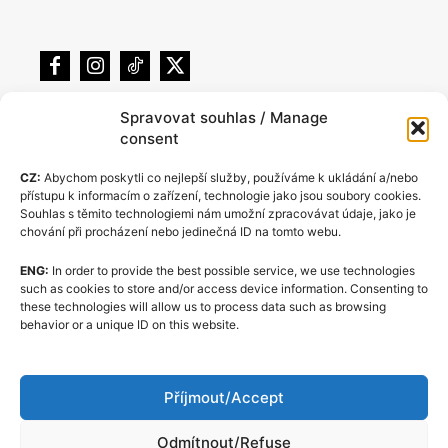
Spravovat souhlas / Manage
consent
CZ:
Abychom poskytli co nejlepší služby, používáme k ukládání a/nebo
přístupu k informacím o zařízení, technologie jako jsou soubory cookies.
Souhlas s těmito technologiemi nám umožní zpracovávat údaje, jako je
chování při procházení nebo jedinečná ID na tomto webu.
ENG:
In order to provide the best possible service, we use technologies
Zásady cookies (EU)
such as cookies to store and/or access device information. Consenting to
these technologies will allow us to process data such as browsing
GDPR
behavior or a unique ID on this website.
O nás
Redakční kodex
Příjmout/Accept
Kontakt
Odmítnout/Refuse