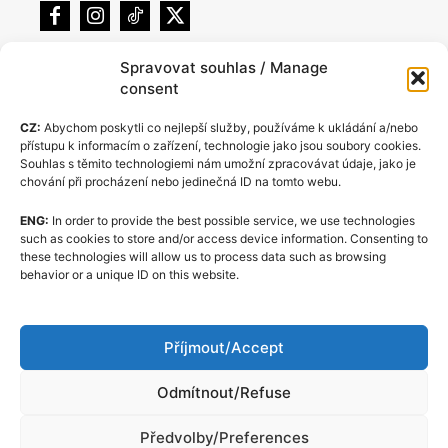
Spravovat souhlas / Manage
consent
CZ:
Abychom poskytli co nejlepší služby, používáme k ukládání a/nebo
přístupu k informacím o zařízení, technologie jako jsou soubory cookies.
Souhlas s těmito technologiemi nám umožní zpracovávat údaje, jako je
chování při procházení nebo jedinečná ID na tomto webu.
ENG:
In order to provide the best possible service, we use technologies
Zásady cookies (EU)
such as cookies to store and/or access device information. Consenting to
these technologies will allow us to process data such as browsing
GDPR
behavior or a unique ID on this website.
O nás
Redakční kodex
Příjmout/Accept
Kontakt
Odmítnout/Refuse
Předvolby/Preferences