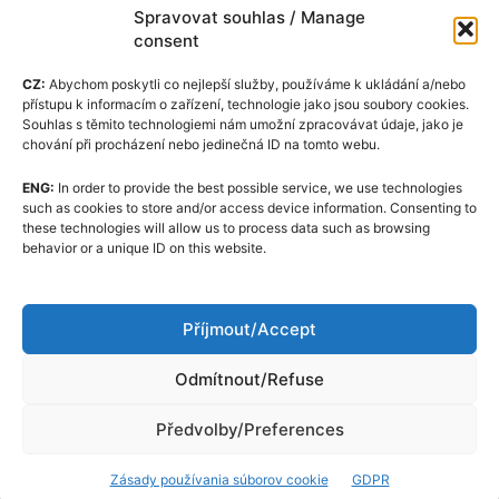
Spravovat souhlas / Manage
consent
CZ:
Abychom poskytli co nejlepší služby, používáme k ukládání a/nebo
přístupu k informacím o zařízení, technologie jako jsou soubory cookies.
Souhlas s těmito technologiemi nám umožní zpracovávat údaje, jako je
chování při procházení nebo jedinečná ID na tomto webu.
ENG:
In order to provide the best possible service, we use technologies
Zásady používania súborov cookie (EÚ)
such as cookies to store and/or access device information. Consenting to
these technologies will allow us to process data such as browsing
GDPR
behavior or a unique ID on this website.
O nas
Redakčný kódex
Příjmout/Accept
Kontakt
Odmítnout/Refuse
Předvolby/Preferences
Zásady používania súborov cookie
GDPR
© Almina Corp a.s. All rights reserved