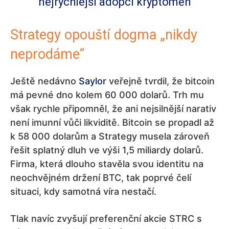
nejrychlejší adopcí kryptoměn
Strategy opouští dogma „nikdy
neprodáme“
Ještě nedávno
Saylor
veřejně tvrdil, že bitcoin
má pevné dno kolem 60 000 dolarů. Trh mu
však rychle připomněl, že ani nejsilnější narativ
není imunní vůči likviditě. Bitcoin se propadl až
k 58 000 dolarům a Strategy musela zároveň
řešit splatný dluh ve výši 1,5 miliardy dolarů.
Firma, která dlouho stavěla svou identitu na
neochvějném držení BTC, tak poprvé čelí
situaci, kdy samotná víra nestačí.
Tlak navíc zvyšují preferenční akcie STRC s