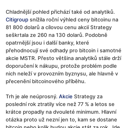
Chladnější pohled přichází také od analytiků.
Citigroup
snížila roční výhled ceny bitcoinu na
81 800 dolarů a cílovou cenu akcií Strategy
seškrtala ze 260 na 130 dolarů. Podobně
opatrnější jsou i další banky, které
přehodnocují své odhady pro bitcoin i samotné
akcie MSTR. Přesto většina analytiků stále drží
doporučení k nákupu, protože problém podle
nich neleží v provozním byznysu, ale hlavně v
přecenění bitcoinového příběhu.
Trh je ale neúprosný.
Akcie
Strategy za
poslední rok ztratily více než 77 % a letos se
krátce propadly na dvouleté minimum. Hlavní
otázka proto už nezní jen to, kam se dostane
bitcoin nebo kolik budou akcie stát za rok. Jde