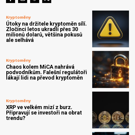
Kryptoměny
Útoky na držitele kryptoměn sílí.
Zločinci letos ukradli přes 30
milionů dolarů, většina pokusů
ale selhává
Kryptoměny
Chaos kolem MiCA nahrává
podvodníkům. Falešní regulátoři
lákají lidi na převod kryptoměn
Kryptoměny
XRP ve velkém mizí z burz.
Připravují se investoři na obrat
trendu?